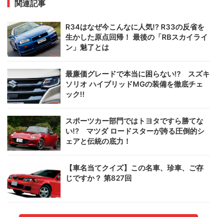
関連記事
R34はなぜ今こんなに人気!? R33の反省を
生かした原点回帰！ 最後の「RBスカイライ
ン」魅了とは
最廉価グレードで本当に困らない!? スズキ
ソリオ ハイブリッドMGの装備を徹底チェ
ック!!
スポーツカー部門ではトヨタですら勝てな
い!? マツダ ロードスターが誇る圧倒的シ
ェアと伝統の底力！
【車名当てクイズ】この名車、珍車、ご存
じですか？ 第827回