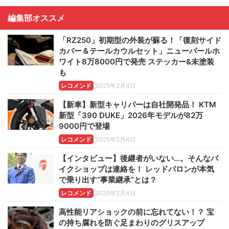
編集部オススメ
「RZ250」初期型の外装が蘇る！「復刻サイド
カバー＆テールカウルセット」ニューパールホ
ワイト8万8000円で発売 ステッカー&未塗装
も
レコメンド
2025年2月4日
【新車】新型キャリパーは自社開発品！ KTM
新型「390 DUKE」2026年モデルが82万
9000円で登場
レコメンド
2025年2月4日
【インタビュー】後継者がいない…。そんなバ
イクショップは連絡を！ レッドバロンが本気
で乗り出す“事業継承”とは？
レコメンド
2025年2月4日
高性能リアショックの前に忘れてない！？ 宝
の持ち腐れを防ぐ足まわりのグリスアップ