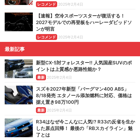
レコメンド
2025年2月4日
【速報】空冷スポーツスターが復活する！
2027モデルでの再登板をハーレーダビッドソ
ンが明言
レコメンド
2025年2月4日
最新記事
新型CX-5対フォレスター!! 人気国産SUVのポ
イントは上質感か悪路性能か？
最新
2025年2月4日
スズキ2027年新型「バーグマン400 ABS」
8/18発売 エタノール添加燃料に対応、価格は
据え置き98万100円
最新
2025年2月4日
R34はなぜ今こんなに人気!? R33の反省を生か
した原点回帰！ 最後の「RBスカイライン」魅
了とは