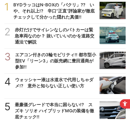
1
BYDラッコはN-BOXの「パクリ」?? い
や、それ以上!? 辛口”正直”評論家が徹底
チェックして分かった隠れた真価!!
2
赤灯だけでサイレンなしのパトカーは緊
急車両なのか？ 抜いていいのかを道路交
通法で解説
3
エアコン付きの3輪モビリティ!! 都市型小
型EV「リーン3」の販売網に豊田通商が
参加!!
4
ウォッシャー液は水道水で代用しちゃダ
メ!? 意外と知らない正しい使い方
5
最廉価グレードで本当に困らない!? ス
ズキ ソリオ ハイブリッドMGの装備を徹
底チェック!!