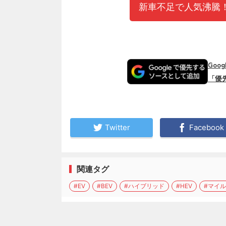
新車不足で人気沸騰！
Goo
「優
Twitter
Facebook
関連タグ
#EV
#BEV
#ハイブリッド
#HEV
#マイ