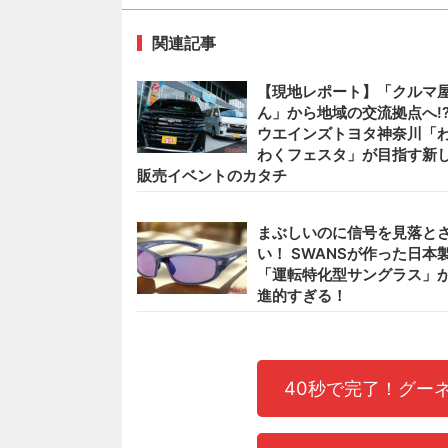
関連記事
【現地レポート】「クルマ
ん」から地域の交流拠点へ
ウエインズトヨタ神奈川「
わくフェスタ」が目指す新
販売イベントのカタチ
まぶしいのに信号を見落と
い！ SWANSが作った日本
「運転特化型サングラス」
進的すぎる！
40秒で完了！グー