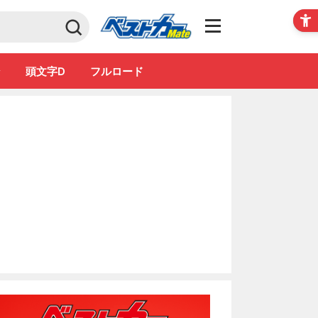
Club
ン
頭文字D
フルロード