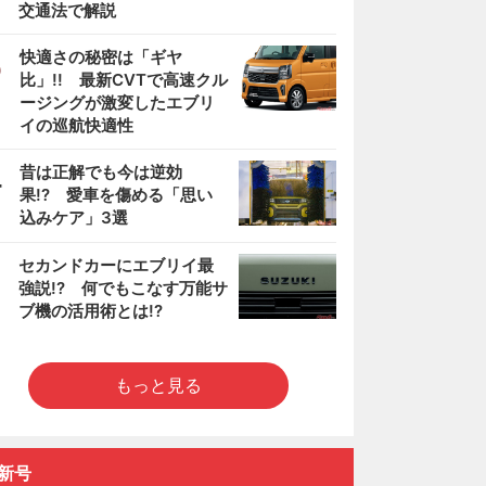
交通法で解説
3
快適さの秘密は「ギヤ
比」!! 最新CVTで高速クル
ージングが激変したエブリ
イの巡航快適性
4
昔は正解でも今は逆効
果!? 愛車を傷める「思い
込みケア」3選
5
セカンドカーにエブリイ最
強説!? 何でもこなす万能サ
ブ機の活用術とは!?
もっと見る
新号