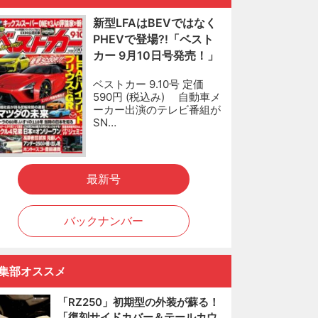
新型LFAはBEVではなく
PHEVで登場?!「ベスト
カー 9月10日号発売！」
ベストカー 9.10号 定価
590円 (税込み) 自動車メ
ーカー出演のテレビ番組が
SN…
最新号
バックナンバー
集部オススメ
「RZ250」初期型の外装が蘇る！
「復刻サイドカバー＆テールカウ