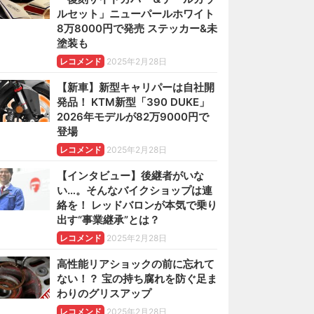
ルセット」ニューパールホワイト
8万8000円で発売 ステッカー&未
塗装も
レコメンド
2025年2月28日
【新車】新型キャリパーは自社開
発品！ KTM新型「390 DUKE」
2026年モデルが82万9000円で
登場
レコメンド
2025年2月28日
【インタビュー】後継者がいな
い…。そんなバイクショップは連
絡を！ レッドバロンが本気で乗り
出す“事業継承”とは？
レコメンド
2025年2月28日
高性能リアショックの前に忘れて
ない！？ 宝の持ち腐れを防ぐ足ま
わりのグリスアップ
レコメンド
2025年2月28日