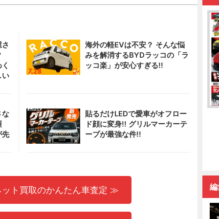
屋さ
海外の軽EVは不安？ そんな悩
!?
みを解消するBYDラッコの「ラ
わく
ッコ楽」が安心すぎる!!
しい
さな
貼るだけLEDで愛車がオフロー
製
ド顔に変身!! グリルマーカーテ
が先
ープが最強な件!!
編
ネット買取のかんたん車査定 ≫