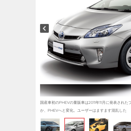
国産車初のPHEVの量販車は2011年11月に発表さ
か、PHEVへと変化。ユーザーはますます混乱した