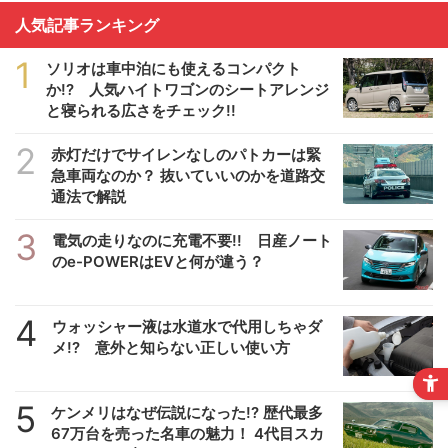
人気記事ランキング
1
ソリオは車中泊にも使えるコンパクト
か!? 人気ハイトワゴンのシートアレンジ
と寝られる広さをチェック!!
2
赤灯だけでサイレンなしのパトカーは緊
急車両なのか？ 抜いていいのかを道路交
通法で解説
3
電気の走りなのに充電不要!! 日産ノート
のe-POWERはEVと何が違う？
4
ウォッシャー液は水道水で代用しちゃダ
メ!? 意外と知らない正しい使い方
5
ケンメリはなぜ伝説になった!? 歴代最多
67万台を売った名車の魅力！ 4代目スカ