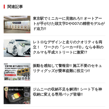
関連記事
東京駅でミニカーに見惚れろ!! オートアー
トが手がけた頭文字Dや007の精密モデルが
ド迫力!!
レトロなデザインと走りのクオリティを両
立！ ワークの「シーカーFD」なら令和の
クルマも平成ストリートに激変!?
振動を感知して警報音!! 施工不要のセキュ
リティグッズが愛車盗難に役立つ!!
ジムニーの収納不足を解消!! シート下を神
収納に変える専用バッグ登場!!