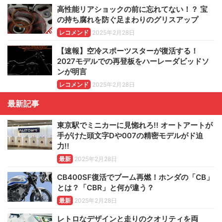
高性能リアショックの前に忘れてない！？ 宝
の持ち腐れを防ぐ足まわりのグリスアップ
レコメンド
2025年2月28日
【速報】空冷スポーツスターが復活する！
2027モデルでの再登板をハーレーダビッドソ
ンが明言
レコメンド
2025年2月28日
最新記事
東京駅でミニカーに見惚れろ!! オートアートが
手がけた頭文字Dや007の精密モデルがド迫
力!!
最新
2025年2月28日
CB400SF復活でブーム再燃！ホンダの「CB」
とは？「CBR」と何が違う？
最新
2025年2月28日
レトロなデザインと走りのクオリティを両