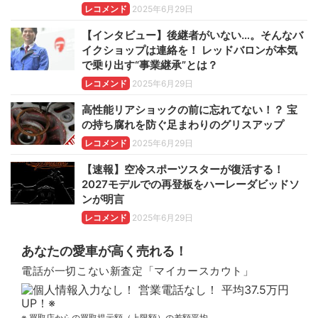
レコメンド
2025年6月29日
【インタビュー】後継者がいない…。そんなバ
イクショップは連絡を！ レッドバロンが本気
で乗り出す“事業継承”とは？
レコメンド
2025年6月29日
高性能リアショックの前に忘れてない！？ 宝
の持ち腐れを防ぐ足まわりのグリスアップ
レコメンド
2025年6月29日
【速報】空冷スポーツスターが復活する！
2027モデルでの再登板をハーレーダビッドソ
ンが明言
レコメンド
2025年6月29日
あなたの愛車が高く売れる！
電話が一切こない新査定「マイカースカウト」
※ 買取店からの買取提示額（上限額）の差額平均