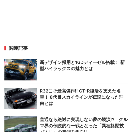
関連記事
新デザイン採用と1GDディーゼル搭載！ 新
型ハイラックスの魅力とは
R32こそ最高傑作!! GT-R復活を支えた名
車！ 8代目スカイラインが伝説になった理
由とは
普通なら絶対に実現しない夢の競演!? クル
マ界の伝説的な一戦となった「異種格闘技
バトル」の裏側を激白!!