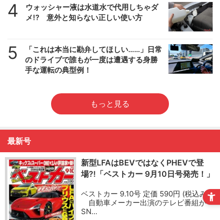
4
ウォッシャー液は水道水で代用しちゃダ
メ!? 意外と知らない正しい使い方
5
「これは本当に勘弁してほしい……」日常
のドライブで誰もが一度は遭遇する身勝
手な運転の典型例！
もっと見る
最新号
新型LFAはBEVではなくPHEVで登
場?!「ベストカー 9月10日号発売！」
ベストカー 9.10号 定価 590円 (税込み)
自動車メーカー出演のテレビ番組が
SN…