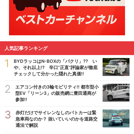
人気記事ランキング
1
BYDラッコはN-BOXの「パクリ」?? い
や、それ以上!? 辛口”正直”評論家が徹底
チェックして分かった隠れた真価!!
2
エアコン付きの3輪モビリティ!! 都市型小
型EV「リーン3」の販売網に豊田通商が
参加!!
3
赤灯だけでサイレンなしのパトカーは緊
急車両なのか？ 抜いていいのかを道路交
通法で解説