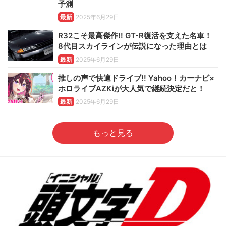
予測
最新
2025年6月29日
R32こそ最高傑作!! GT-R復活を支えた名車！
8代目スカイラインが伝説になった理由とは
最新
2025年6月29日
推しの声で快適ドライブ!! Yahoo！カーナビ×
ホロライブAZKiが大人気で継続決定だと！
最新
2025年6月29日
もっと見る