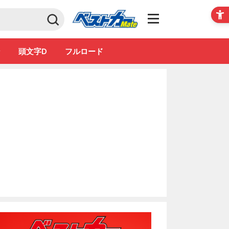
Club
ン
頭文字D
フルロード