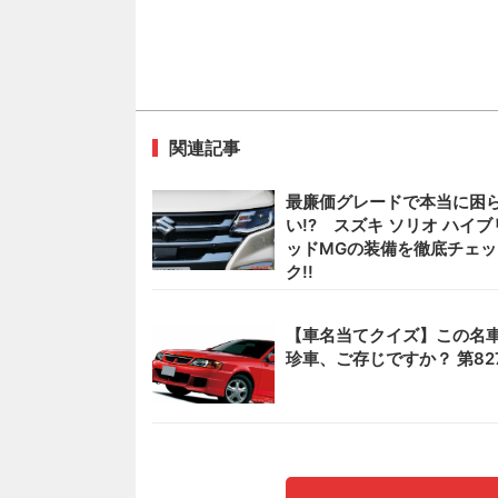
関連記事
最廉価グレードで本当に困
い!? スズキ ソリオ ハイブ
ッドMGの装備を徹底チェッ
ク!!
【車名当てクイズ】この名
珍車、ご存じですか？ 第82