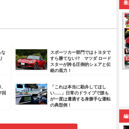
最
らな
スポーツカー部門ではトヨタで
リ
すら勝てない!? マツダ ロード
スターが誇る圧倒的シェアと伝
統の底力！
車、
「これは本当に勘弁してほし
7回
い……」日常のドライブで誰も
が一度は遭遇する身勝手な運転
の典型例！
編