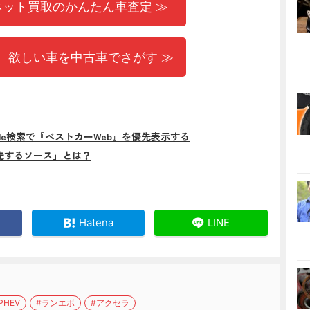
ネット買取のかんたん車査定 ≫
 欲しい車を中古車でさがす ≫
gle検索で『ベストカーWeb』を優先表示する
先するソース」とは？
Hatena
LINE
HEV
#ランエボ
#アクセラ