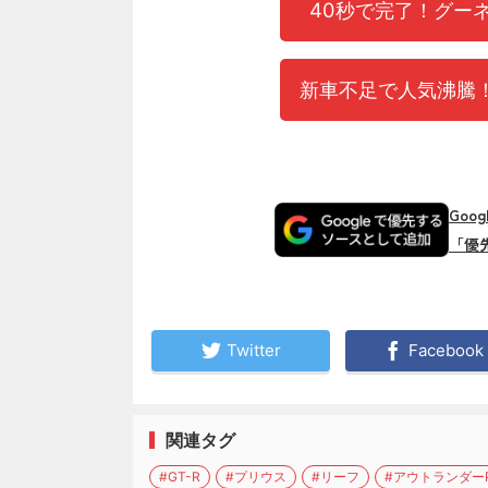
40秒で完了！グー
新車不足で人気沸騰！
Goo
「優
Twitter
Facebook
関連タグ
#GT-R
#プリウス
#リーフ
#アウトランダーP