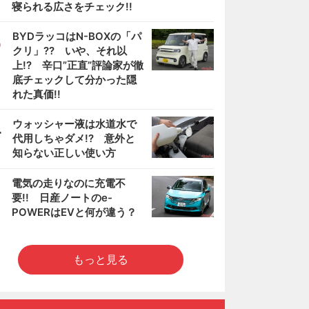
寝られる広さをチェック!!
3
BYDラッコはN-BOXの「パ
クリ」?? いや、それ以
上!? 辛口”正直”評論家が徹
底チェックして分かった隠
れた真価!!
4
ウォッシャー液は水道水で
代用しちゃダメ!? 意外と
知らない正しい使い方
5
電気の走りなのに充電不
要!! 日産ノートのe-
POWERはEVと何が違う？
もっと見る