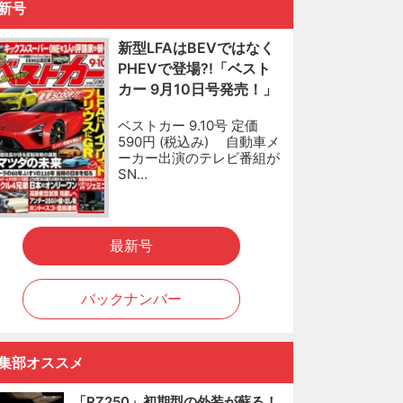
新号
新型LFAはBEVではなく
PHEVで登場?!「ベスト
カー 9月10日号発売！」
ベストカー 9.10号 定価
590円 (税込み) 自動車メ
ーカー出演のテレビ番組が
SN…
最新号
バックナンバー
集部オススメ
「RZ250」初期型の外装が蘇る！