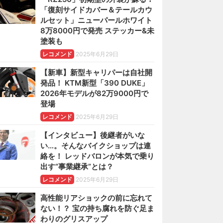
「復刻サイドカバー＆テールカウ
ルセット」ニューパールホワイト
8万8000円で発売 ステッカー&未
塗装も
レコメンド
2025年6月29日
【新車】新型キャリパーは自社開
発品！ KTM新型「390 DUKE」
2026年モデルが82万9000円で
登場
レコメンド
2025年6月29日
【インタビュー】後継者がいな
い…。そんなバイクショップは連
絡を！ レッドバロンが本気で乗り
出す“事業継承”とは？
レコメンド
2025年6月29日
高性能リアショックの前に忘れて
ない！？ 宝の持ち腐れを防ぐ足ま
わりのグリスアップ