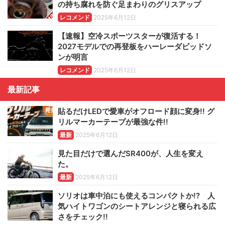
の持ち腐れを防ぐ足まわりのグリスアップ
レコメンド
2025年6月12日
【速報】空冷スポーツスターが復活する！
2027モデルでの再登板をハーレーダビッドソ
ンが明言
レコメンド
2025年6月12日
最新記事
貼るだけLEDで愛車がオフロード顔に変身!! グ
リルマーカーテープが最強な件!!
最新
2025年6月12日
見た目だけで選んだSR400が、人生を変え
た。
最新
2025年6月12日
ソリオは車中泊にも使えるコンパクトか!? 人
気ハイトワゴンのシートアレンジと寝られる広
さをチェック!!