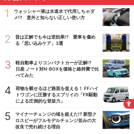
1
ウォッシャー液は水道水で代用しちゃダ
メ!? 意外と知らない正しい使い方
2
昔は正解でも今は逆効果!? 愛車を傷め
る「思い込みケア」3選
3
軽自動車よりコンパクトカーが正解!?
日産 ノート対N-BOXを価格と維持費で比
べてみた
4
荷物を載せるほど路面を捉える！ FFハイ
トワゴンに圧勝するエブリイの「FR駆動
による圧倒的な登坂力」
5
マイナーチェンジの域を超えた!? 新型ク
ロスビーがフルモデルチェンジ並みの大
改良で売れ続ける理由