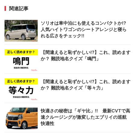
関連記事
ソリオは車中泊にも使えるコンパクトか!?
人気ハイトワゴンのシートアレンジと寝ら
れる広さをチェック!!
【間違えると恥ずかしい!?】これ、読めます
か？ 難読地名クイズ「鳴門」
【間違えると恥ずかしい!?】これ、読めます
か？ 難読地名クイズ「等々力」
快適さの秘密は「ギヤ比」!! 最新CVTで高
速クルージングが激変したエブリイの巡航
快適性