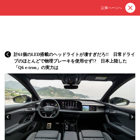
記事ページへ
計61個のLED搭載のヘッドライトが凄すぎだろ!! 日常ドライ
ブのほとんどで物理ブレーキを使用せず!? 日本上陸した
「Q6 e-tron」の実力は