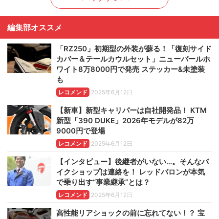
編集部オススメ
「RZ250」初期型の外装が蘇る！「復刻サイド
カバー＆テールカウルセット」ニューパールホ
ワイト8万8000円で発売 ステッカー&未塗装
も
レコメンド
2025年6月12日
【新車】新型キャリパーは自社開発品！ KTM
新型「390 DUKE」2026年モデルが82万
9000円で登場
レコメンド
2025年6月12日
【インタビュー】後継者がいない…。そんなバ
イクショップは連絡を！ レッドバロンが本気
で乗り出す“事業継承”とは？
レコメンド
2025年6月12日
高性能リアショックの前に忘れてない！？ 宝