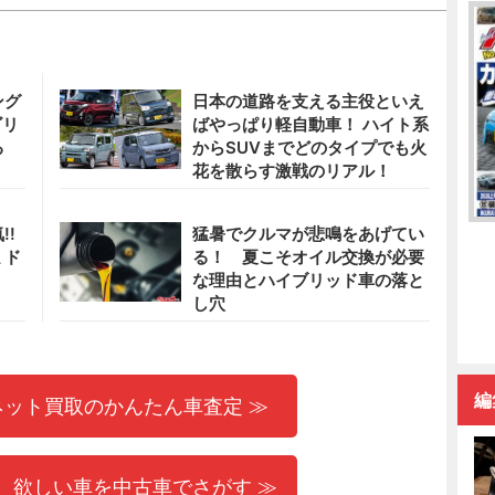
ング
日本の道路を支える主役といえ
ゴリ
ばやっぱり軽自動車！ ハイト系
る
からSUVまでどのタイプでも火
花を散らす激戦のリアル！
!!
猛暑でクルマが悲鳴をあげてい
ミド
る！ 夏こそオイル交換が必要
な理由とハイブリッド車の落と
し穴
編
ネット買取のかんたん車査定 ≫
 欲しい車を中古車でさがす ≫