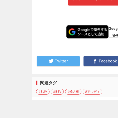
Goo
「優
Twitter
Facebook
関連タグ
#SUV
#BEV
#輸入車
#アウディ