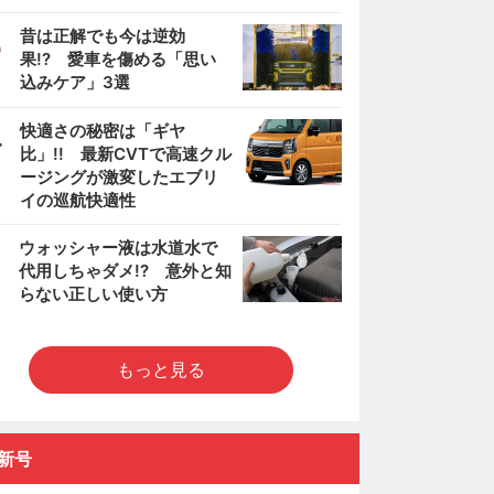
3
昔は正解でも今は逆効
果!? 愛車を傷める「思い
込みケア」3選
4
快適さの秘密は「ギヤ
比」!! 最新CVTで高速クル
ージングが激変したエブリ
イの巡航快適性
5
ウォッシャー液は水道水で
代用しちゃダメ!? 意外と知
らない正しい使い方
もっと見る
新号