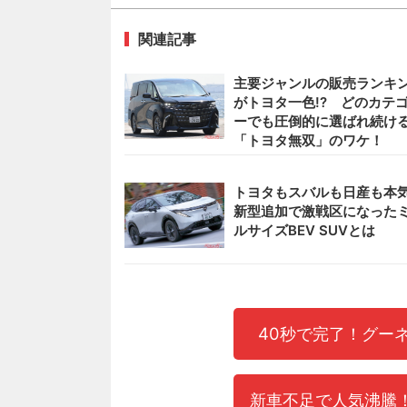
関連記事
主要ジャンルの販売ランキ
がトヨタ一色!? どのカテ
ーでも圧倒的に選ばれ続け
「トヨタ無双」のワケ！
トヨタもスバルも日産も本気
新型追加で激戦区になった
ルサイズBEV SUVとは
40秒で完了！グー
新車不足で人気沸騰！