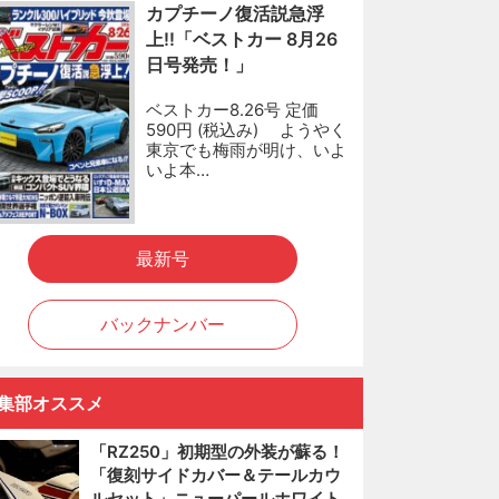
カプチーノ復活説急浮
上!!「ベストカー 8月26
日号発売！」
ベストカー8.26号 定価
590円 (税込み) ようやく
東京でも梅雨が明け、いよ
いよ本…
最新号
バックナンバー
集部オススメ
「RZ250」初期型の外装が蘇る！
「復刻サイドカバー＆テールカウ
ルセット」ニューパールホワイト