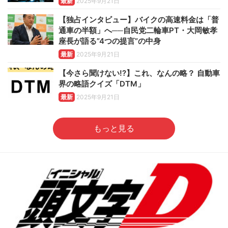
最新
2025年9月21日
【独占インタビュー】バイクの高速料金は「普
通車の半額」へ──自民党二輪車PT・大岡敏孝
座長が語る”4つの提言”の中身
最新
2025年9月21日
【今さら聞けない!?】これ、なんの略？ 自動車
界の略語クイズ「DTM」
最新
2025年9月21日
もっと見る