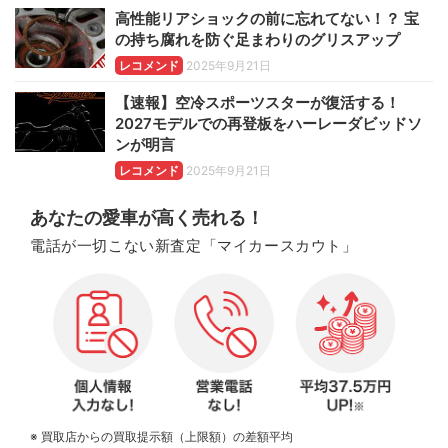
高性能リアショックの前に忘れてない！？ 宝
の持ち腐れを防ぐ足まわりのグリスアップ
レコメンド
2025年9月21日
【速報】空冷スポーツスターが復活する！
2027モデルでの再登板をハーレーダビッドソ
ンが明言
レコメンド
2025年9月21日
あなたの愛車が高く売れる！
電話が一切こない新査定「マイカースカウト」
※ 買取店からの買取提示額（上限額）の差額平均