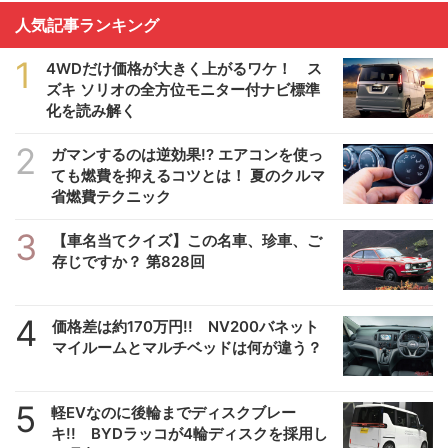
人気記事ランキング
1
4WDだけ価格が大きく上がるワケ！ ス
ズキ ソリオの全方位モニター付ナビ標準
化を読み解く
2
ガマンするのは逆効果!? エアコンを使っ
ても燃費を抑えるコツとは！ 夏のクルマ
省燃費テクニック
3
【車名当てクイズ】この名車、珍車、ご
存じですか？ 第828回
4
価格差は約170万円!! NV200バネット
マイルームとマルチベッドは何が違う？
5
軽EVなのに後輪までディスクブレー
キ!! BYDラッコが4輪ディスクを採用し