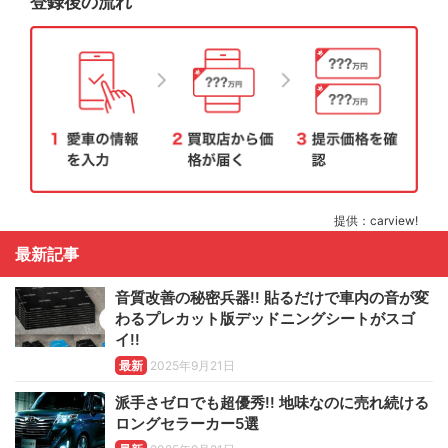
登録後の流れ
提供：carview!
最新記事
音質改善の秘密兵器!! 貼るだけで車内の音が変
わるプレカット版デッドニングシートがスゴ
イ!!
最新
2025年9月21日
派手さゼロでも超優秀!! 地味なのに売れ続ける
ロングセラーカー5選