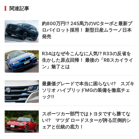
関連記事
約800万円!? 245馬力のVCターボと最新プ
ロパイロット採用！ 新型日産ムラーノ日本
発売
R34はなぜ今こんなに人気!? R33の反省を
生かした原点回帰！ 最後の「RBスカイライ
ン」魅了とは
最廉価グレードで本当に困らない!? スズキ
ソリオ ハイブリッドMGの装備を徹底チェ
ック!!
スポーツカー部門ではトヨタですら勝てな
い!? マツダ ロードスターが誇る圧倒的シ
ェアと伝統の底力！