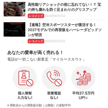
高性能リアショックの前に忘れてない！？ 宝
の持ち腐れを防ぐ足まわりのグリスアップ
レコメンド
2025年9月21日
【速報】空冷スポーツスターが復活する！
2027モデルでの再登板をハーレーダビッドソ
ンが明言
レコメンド
2025年9月21日
あなたの愛車が高く売れる！
電話が一切こない新査定「マイカースカウト」
※ 買取店からの買取提示額（上限額）の差額平均