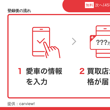
次へ(45
無料
登録後の流れ
提供：carview!