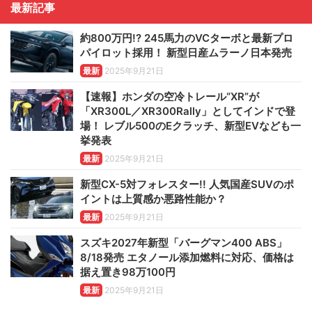
最新記事
約800万円!? 245馬力のVCターボと最新プロ
パイロット採用！ 新型日産ムラーノ日本発売
最新
2025年9月21日
【速報】ホンダの空冷トレール“XR”が
「XR300L／XR300Rally」としてインドで登
場！ レブル500のEクラッチ、新型EVなども一
挙発表
最新
2025年9月21日
新型CX-5対フォレスター!! 人気国産SUVのポ
イントは上質感か悪路性能か？
最新
2025年9月21日
スズキ2027年新型「バーグマン400 ABS」
8/18発売 エタノール添加燃料に対応、価格は
据え置き98万100円
最新
2025年9月21日