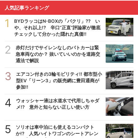
人気記事ランキング
1
BYDラッコはN-BOXの「パクリ」?? い
や、それ以上!? 辛口”正直”評論家が徹底
チェックして分かった隠れた真価!!
2
赤灯だけでサイレンなしのパトカーは緊
急車両なのか？ 抜いていいのかを道路交
通法で解説
3
エアコン付きの3輪モビリティ!! 都市型小
型EV「リーン3」の販売網に豊田通商が
参加!!
4
ウォッシャー液は水道水で代用しちゃダ
メ!? 意外と知らない正しい使い方
5
ソリオは車中泊にも使えるコンパクト
か!? 人気ハイトワゴンのシートアレン