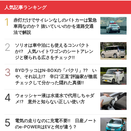
人気記事ランキング
1
赤灯だけでサイレンなしのパトカーは緊急
車両なのか？ 抜いていいのかを道路交通
法で解説
2
ソリオは車中泊にも使えるコンパクト
か!? 人気ハイトワゴンのシートアレン
ジと寝られる広さをチェック!!
3
BYDラッコはN-BOXの「パクリ」?? い
や、それ以上!? 辛口”正直”評論家が徹底
チェックして分かった隠れた真価!!
4
ウォッシャー液は水道水で代用しちゃダ
メ!? 意外と知らない正しい使い方
5
電気の走りなのに充電不要!! 日産ノート
のe-POWERはEVと何が違う？