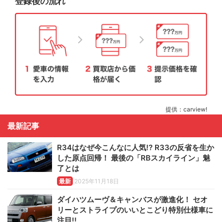
登録後の流れ
提供：carview!
最新記事
R34はなぜ今こんなに人気!? R33の反省を生か
した原点回帰！ 最後の「RBスカイライン」魅
了とは
最新
2025年11月18日
ダイハツムーヴ＆キャンバスが激進化！ セオ
リーとストライプのいいとこどり特別仕様車に
注目!!