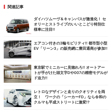
関連記事
ダイハツムーヴ＆キャンバスが激進化！ セ
オリーとストライプのいいとこどり特別仕
様車に注目!!
エアコン付きの3輪モビリティ!! 都市型小型
EV「リーン3」の販売網に豊田通商が参加!!
東京駅でミニカーに見惚れろ!! オートアー
トが手がけた頭文字Dや007の精密モデルが
ド迫力!!
レトロなデザインと走りのクオリティを両
立！ ワークの「シーカーFD」なら令和の
クルマも平成ストリートに激変!?