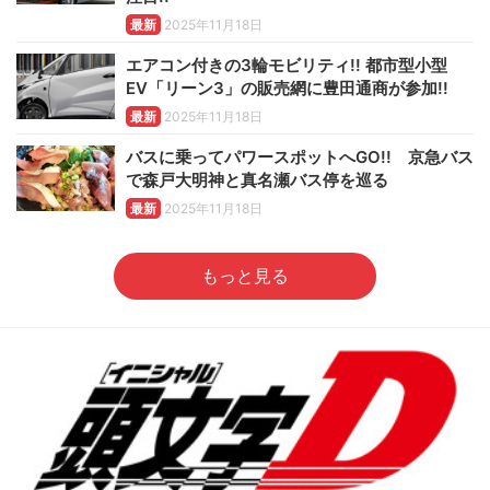
最新
2025年11月18日
エアコン付きの3輪モビリティ!! 都市型小型
EV「リーン3」の販売網に豊田通商が参加!!
最新
2025年11月18日
バスに乗ってパワースポットへGO!! 京急バス
で森戸大明神と真名瀬バス停を巡る
最新
2025年11月18日
もっと見る