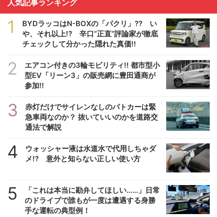
人気記事ランキング
1
BYDラッコはN-BOXの「パクリ」?? い
や、それ以上!? 辛口”正直”評論家が徹底
チェックして分かった隠れた真価!!
2
エアコン付きの3輪モビリティ!! 都市型小
型EV「リーン3」の販売網に豊田通商が
参加!!
3
赤灯だけでサイレンなしのパトカーは緊
急車両なのか？ 抜いていいのかを道路交
通法で解説
4
ウォッシャー液は水道水で代用しちゃダ
メ!? 意外と知らない正しい使い方
5
「これは本当に勘弁してほしい……」日常
のドライブで誰もが一度は遭遇する身勝
手な運転の典型例！