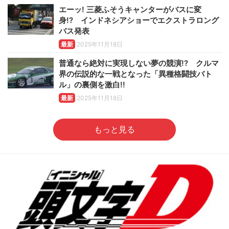
エーッ! 三菱ふそうキャンターがバスに変
身!? インドネシアショーでエクストラロング
バス発表
最新
2025年11月18日
普通なら絶対に実現しない夢の競演!? クルマ
界の伝説的な一戦となった「異種格闘技バト
ル」の裏側を激白!!
最新
2025年11月18日
もっと見る