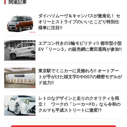
関連記事
ダイハツムーヴ＆キャンバスが激進化！ セ
オリーとストライプのいいとこどり特別仕
様車に注目!!
エアコン付きの3輪モビリティ!! 都市型小型
EV「リーン3」の販売網に豊田通商が参加!!
東京駅でミニカーに見惚れろ!! オートアー
トが手がけた頭文字Dや007の精密モデルが
ド迫力!!
レトロなデザインと走りのクオリティを両
立！ ワークの「シーカーFD」なら令和の
クルマも平成ストリートに激変!?