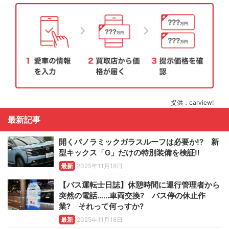
提供：carview!
最新記事
開くパノラミックガラスルーフは必要か!? 新
型キックス「G」だけの特別装備を検証!!
最新
2025年11月18日
【バス運転士日誌】休憩時間に運行管理者から
突然の電話……車両交換? バス停の休止作
業? それって何っすか?
最新
2025年11月18日