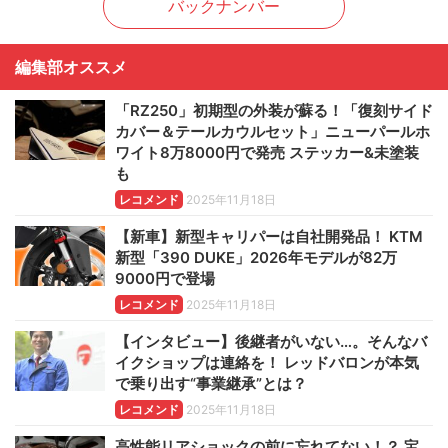
バックナンバー
編集部オススメ
「RZ250」初期型の外装が蘇る！「復刻サイド
カバー＆テールカウルセット」ニューパールホ
ワイト8万8000円で発売 ステッカー&未塗装
も
レコメンド
2025年11月18日
【新車】新型キャリパーは自社開発品！ KTM
新型「390 DUKE」2026年モデルが82万
9000円で登場
レコメンド
2025年11月18日
【インタビュー】後継者がいない…。そんなバ
イクショップは連絡を！ レッドバロンが本気
で乗り出す“事業継承”とは？
レコメンド
2025年11月18日
高性能リアショックの前に忘れてない！？ 宝