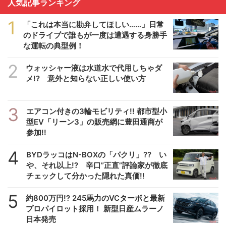
人気記事ランキング
1
「これは本当に勘弁してほしい……」日常
のドライブで誰もが一度は遭遇する身勝手
な運転の典型例！
2
ウォッシャー液は水道水で代用しちゃダ
メ!? 意外と知らない正しい使い方
3
エアコン付きの3輪モビリティ!! 都市型小
型EV「リーン3」の販売網に豊田通商が
参加!!
4
BYDラッコはN-BOXの「パクリ」?? い
や、それ以上!? 辛口”正直”評論家が徹底
チェックして分かった隠れた真価!!
5
約800万円!? 245馬力のVCターボと最新
プロパイロット採用！ 新型日産ムラーノ
日本発売