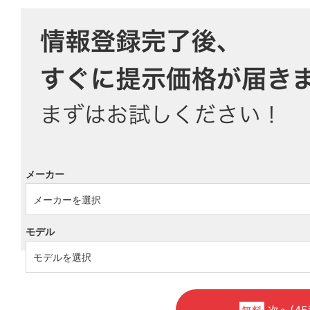
メーカー
モデル
次へ(45