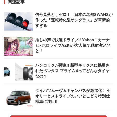
関連記事
信号見落としゼロ！ 日本の老舗SWANSが
作った「運転特化型サングラス」が革新的
すぎる
推しの声で快適ドライブ!! Yahoo！カーナ
ビ×ホロライブAZKiが大人気で継続決定だ
と！
ハンコックが躍進!! 新型キックスに採用さ
れたベンタス プライム4ってどんなタイヤ
なの？
ダイハツムーヴ＆キャンバスが激進化！ セ
オリーとストライプのいいとこどり特別仕
様車に注目!!