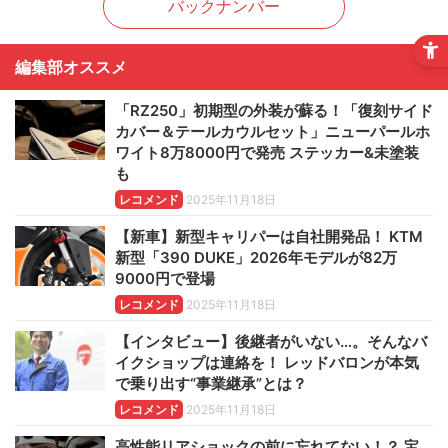
バックナンバー
編集部オススメ
「RZ250」初期型の外装が蘇る！「復刻サイド
カバー＆テールカウルセット」ニューパールホ
ワイト8万8000円で発売 ステッカー&未塗装
も
レコメンド
2025年11月18日
【新車】新型キャリパーは自社開発品！ KTM
新型「390 DUKE」2026年モデルが82万
9000円で登場
レコメンド
2025年11月18日
【インタビュー】後継者がいない…。そんなバ
イクショップは連絡を！ レッドバロンが本気
で乗り出す“事業継承”とは？
レコメンド
2025年11月18日
高性能リアショックの前に忘れてない！？ 宝