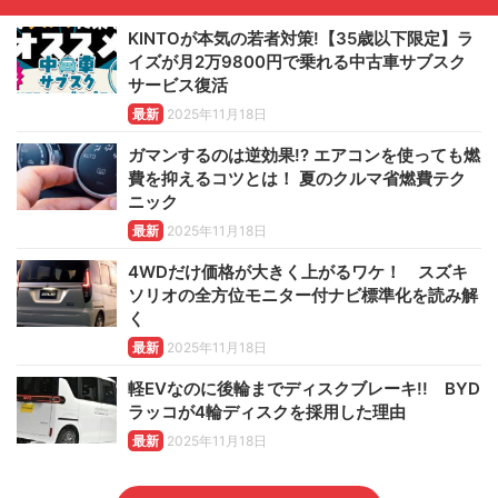
KINTOが本気の若者対策!【35歳以下限定】ラ
イズが月2万9800円で乗れる中古車サブスク
サービス復活
最新
2025年11月18日
ガマンするのは逆効果!? エアコンを使っても燃
費を抑えるコツとは！ 夏のクルマ省燃費テク
ニック
最新
2025年11月18日
4WDだけ価格が大きく上がるワケ！ スズキ
ソリオの全方位モニター付ナビ標準化を読み解
く
最新
2025年11月18日
軽EVなのに後輪までディスクブレーキ!! BYD
ラッコが4輪ディスクを採用した理由
最新
2025年11月18日