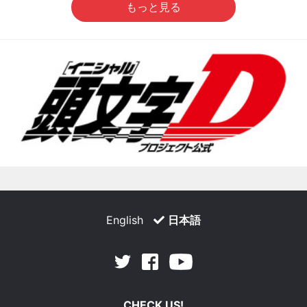
もっと見る
English
日本語
Facebook
Youtube
Twitter
CHECK US!