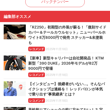
バックナンバー
編集部オススメ
「RZ250」初期型の外装が蘇る！「復刻サイド
カバー＆テールカウルセット」ニューパールホ
ワイト8万8000円で発売 ステッカー&未塗装
も
レコメンド
2025年11月18日
【新車】新型キャリパーは自社開発品！ KTM
新型「390 DUKE」2026年モデルが82万
9000円で登場
レコメンド
2025年11月18日
【インタビュー】後継者がいない…。そんなバ
イクショップは連絡を！ レッドバロンが本気
で乗り出す“事業継承”とは？
レコメンド
2025年11月18日
高性能リアショックの前に忘れてない！？ 宝