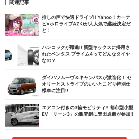
関連記事
推しの声で快適ドライブ!! Yahoo！カーナ
ビ×ホロライブAZKiが大人気で継続決定だ
と！
ハンコックが躍進!! 新型キックスに採用さ
れたベンタス プライム4ってどんなタイヤ
なの？
ダイハツムーヴ＆キャンバスが激進化！ セ
オリーとストライプのいいとこどり特別仕
様車に注目!!
エアコン付きの3輪モビリティ!! 都市型小型
EV「リーン3」の販売網に豊田通商が参加!!