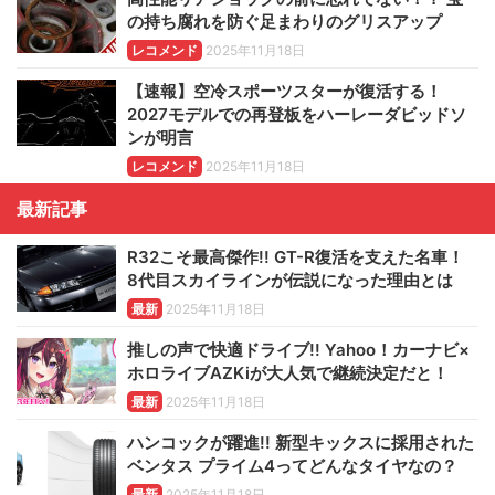
の持ち腐れを防ぐ足まわりのグリスアップ
レコメンド
2025年11月18日
【速報】空冷スポーツスターが復活する！
2027モデルでの再登板をハーレーダビッドソ
ンが明言
レコメンド
2025年11月18日
最新記事
R32こそ最高傑作!! GT-R復活を支えた名車！
8代目スカイラインが伝説になった理由とは
最新
2025年11月18日
推しの声で快適ドライブ!! Yahoo！カーナビ×
ホロライブAZKiが大人気で継続決定だと！
最新
2025年11月18日
ハンコックが躍進!! 新型キックスに採用された
ベンタス プライム4ってどんなタイヤなの？
最新
2025年11月18日