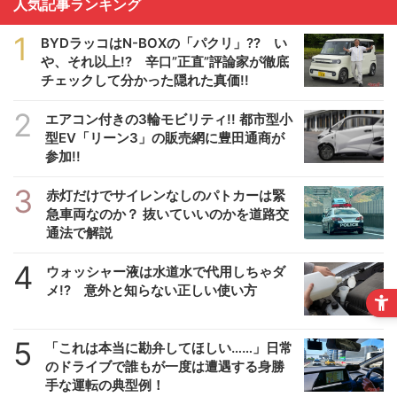
人気記事ランキング
1
BYDラッコはN-BOXの「パクリ」?? い
や、それ以上!? 辛口”正直”評論家が徹底
チェックして分かった隠れた真価!!
2
エアコン付きの3輪モビリティ!! 都市型小
型EV「リーン3」の販売網に豊田通商が
参加!!
3
赤灯だけでサイレンなしのパトカーは緊
急車両なのか？ 抜いていいのかを道路交
通法で解説
4
ウォッシャー液は水道水で代用しちゃダ
メ!? 意外と知らない正しい使い方
5
「これは本当に勘弁してほしい……」日常
のドライブで誰もが一度は遭遇する身勝
手な運転の典型例！