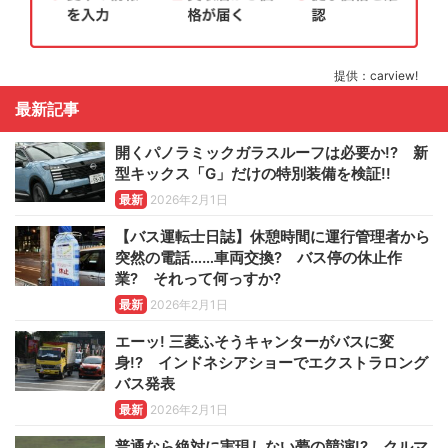
提供：carview!
最新記事
開くパノラミックガラスルーフは必要か!? 新
型キックス「G」だけの特別装備を検証!!
最新
2026年2月1日
【バス運転士日誌】休憩時間に運行管理者から
突然の電話……車両交換? バス停の休止作
業? それって何っすか?
最新
2026年2月1日
エーッ! 三菱ふそうキャンターがバスに変
身!? インドネシアショーでエクストラロング
バス発表
最新
2026年2月1日
普通なら絶対に実現しない夢の競演!? クルマ