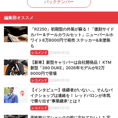
バックナンバー
編集部オススメ
「RZ250」初期型の外装が蘇る！「復刻サイド
カバー＆テールカウルセット」ニューパールホ
ワイト8万8000円で発売 ステッカー&未塗装
も
レコメンド
2026年2月1日
【新車】新型キャリパーは自社開発品！ KTM
新型「390 DUKE」2026年モデルが82万
9000円で登場
レコメンド
2026年2月1日
【インタビュー】後継者がいない…。そんなバ
イクショップは連絡を！ レッドバロンが本気
で乗り出す“事業継承”とは？
レコメンド
2026年2月1日
高性能リアショックの前に忘れてない！？ 宝