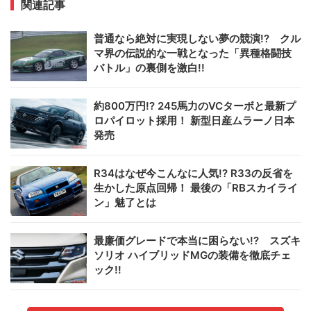
関連記事
普通なら絶対に実現しない夢の競演!? クル
マ界の伝説的な一戦となった「異種格闘技
バトル」の裏側を激白!!
約800万円!? 245馬力のVCターボと最新プ
ロパイロット採用！ 新型日産ムラーノ日本
発売
R34はなぜ今こんなに人気!? R33の反省を
生かした原点回帰！ 最後の「RBスカイライ
ン」魅了とは
最廉価グレードで本当に困らない!? スズキ
ソリオ ハイブリッドMGの装備を徹底チェ
ック!!