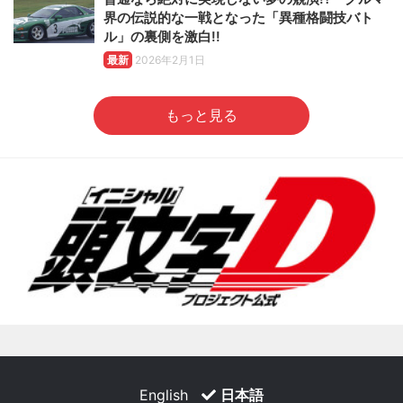
界の伝説的な一戦となった「異種格闘技バト
ル」の裏側を激白!!
最新
2026年2月1日
もっと見る
English
日本語