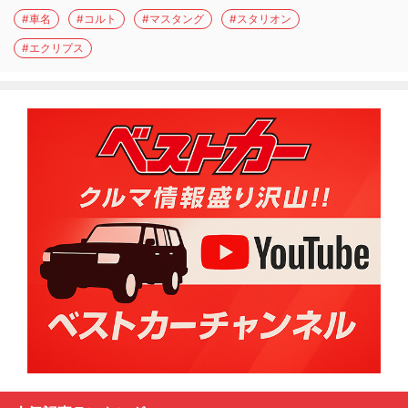
#車名
#コルト
#マスタング
#スタリオン
#エクリプス