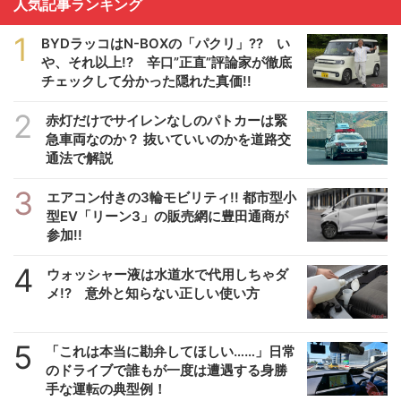
人気記事ランキング
1
BYDラッコはN-BOXの「パクリ」?? い
や、それ以上!? 辛口”正直”評論家が徹底
チェックして分かった隠れた真価!!
2
赤灯だけでサイレンなしのパトカーは緊
急車両なのか？ 抜いていいのかを道路交
通法で解説
3
エアコン付きの3輪モビリティ!! 都市型小
型EV「リーン3」の販売網に豊田通商が
参加!!
4
ウォッシャー液は水道水で代用しちゃダ
メ!? 意外と知らない正しい使い方
5
「これは本当に勘弁してほしい……」日常
のドライブで誰もが一度は遭遇する身勝
手な運転の典型例！