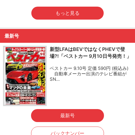
もっと見る
最新号
新型LFAはBEVではなくPHEVで登
場?!「ベストカー 9月10日号発売！」
ベストカー 9.10号 定価 590円 (税込み)
自動車メーカー出演のテレビ番組が
SN…
最新号
バックナンバー