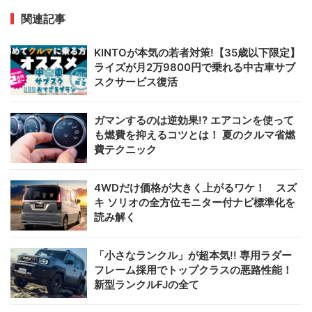
関連記事
KINTOが本気の若者対策!【35歳以下限定】
ライズが月2万9800円で乗れる中古車サブ
スクサービス復活
ガマンするのは逆効果!? エアコンを使って
も燃費を抑えるコツとは！ 夏のクルマ省燃
費テクニック
4WDだけ価格が大きく上がるワケ！ スズ
キ ソリオの全方位モニター付ナビ標準化を
読み解く
「小さなランクル」が超本気!! 専用ラダー
フレーム採用でトップクラスの悪路性能！
新型ランクルFJの全て