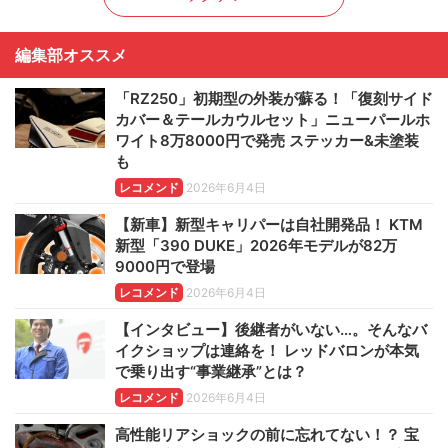
編集部オススメ
「RZ250」初期型の外装が蘇る！「復刻サイド
カバー＆テールカウルセット」ニューパールホ
ワイト8万8000円で発売 ステッカー&未塗装
も
レコメンド
2026年6月4日
【新車】新型キャリパーは自社開発品！ KTM
新型「390 DUKE」2026年モデルが82万
9000円で登場
レコメンド
2026年6月4日
【インタビュー】後継者がいない…。そんなバ
イクショップは連絡を！ レッドバロンが本気
で乗り出す“事業継承”とは？
レコメンド
2026年6月4日
高性能リアショックの前に忘れてない！？ 宝