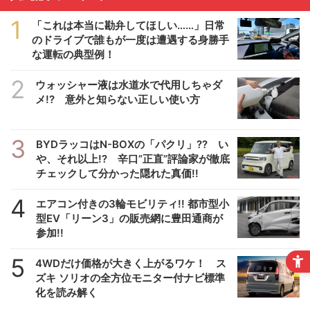
1
「これは本当に勘弁してほしい……」日常
のドライブで誰もが一度は遭遇する身勝手
な運転の典型例！
2
ウォッシャー液は水道水で代用しちゃダ
メ!? 意外と知らない正しい使い方
3
BYDラッコはN-BOXの「パクリ」?? い
や、それ以上!? 辛口”正直”評論家が徹底
チェックして分かった隠れた真価!!
4
エアコン付きの3輪モビリティ!! 都市型小
型EV「リーン3」の販売網に豊田通商が
参加!!
5
4WDだけ価格が大きく上がるワケ！ ス
ズキ ソリオの全方位モニター付ナビ標準
化を読み解く