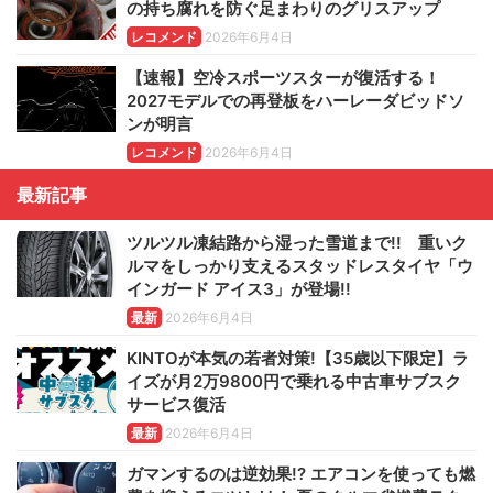
の持ち腐れを防ぐ足まわりのグリスアップ
レコメンド
2026年6月4日
【速報】空冷スポーツスターが復活する！
2027モデルでの再登板をハーレーダビッドソ
ンが明言
レコメンド
2026年6月4日
最新記事
ツルツル凍結路から湿った雪道まで!! 重いク
ルマをしっかり支えるスタッドレスタイヤ「ウ
インガード アイス3」が登場!!
最新
2026年6月4日
KINTOが本気の若者対策!【35歳以下限定】ラ
イズが月2万9800円で乗れる中古車サブスク
サービス復活
最新
2026年6月4日
ガマンするのは逆効果!? エアコンを使っても燃