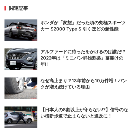
関連記事
ホンダが「変態」だった頃の究極スポーツ
カー S2000 Type S 引くほどの超性能
アルファードに待ったをかけるのは誰だ!?
2022年は「ミニバン群雄割拠」幕開けの
年!!
なぜ高止まり？13年前から10万件増！パン
クが増え続けている理由
【日本人の8割以上が守らない!?】信号のな
い横断歩道で止まらないと違反に！