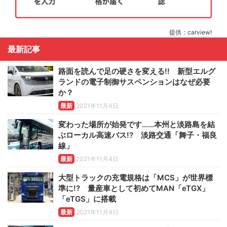
提供：carview!
最新記事
路面を読んで足の硬さを変える!! 新型エルグ
ランドの電子制御サスペンションはなぜ必要
か？
最新
2021年11月4日
変わった場所が始発です……本州と淡路島を結
ぶローカル高速バス!? 淡路交通「舞子・福良
線」
最新
2021年11月4日
大型トラックの充電規格は「MCS」が世界標
準に!? 量産車として初めてMAN「eTGX」
「eTGS」に搭載
最新
2021年11月4日