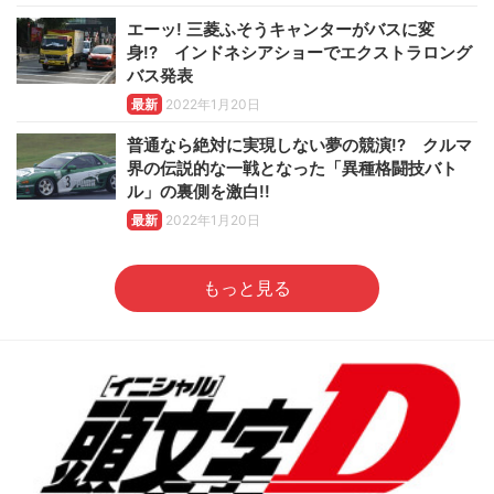
エーッ! 三菱ふそうキャンターがバスに変
身!? インドネシアショーでエクストラロング
バス発表
最新
2022年1月20日
普通なら絶対に実現しない夢の競演!? クルマ
界の伝説的な一戦となった「異種格闘技バト
ル」の裏側を激白!!
最新
2022年1月20日
もっと見る