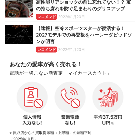
高性能リアショックの前に忘れてない！？ 宝
の持ち腐れを防ぐ足まわりのグリスアップ
レコメンド
2022年1月20日
【速報】空冷スポーツスターが復活する！
2027モデルでの再登板をハーレーダビッドソ
ンが明言
レコメンド
2022年1月20日
あなたの愛車が高く売れる！
電話が一切こない新査定「マイカースカウト」
※ 買取店からの買取提示額（上限額）の差額平均
（2025年10月）