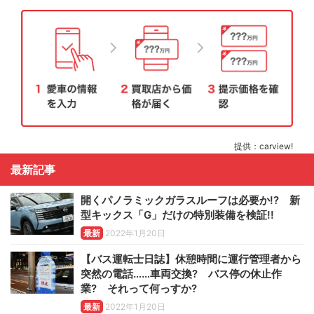
提供：carview!
最新記事
開くパノラミックガラスルーフは必要か!? 新
型キックス「G」だけの特別装備を検証!!
最新
2022年1月20日
【バス運転士日誌】休憩時間に運行管理者から
突然の電話……車両交換? バス停の休止作
業? それって何っすか?
最新
2022年1月20日