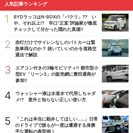
人気記事ランキング
1
BYDラッコはN-BOXの「パクリ」?? い
や、それ以上!? 辛口”正直”評論家が徹底
チェックして分かった隠れた真価!!
2
赤灯だけでサイレンなしのパトカーは緊
急車両なのか？ 抜いていいのかを道路交
通法で解説
3
エアコン付きの3輪モビリティ!! 都市型小
型EV「リーン3」の販売網に豊田通商が
参加!!
4
ウォッシャー液は水道水で代用しちゃダ
メ!? 意外と知らない正しい使い方
5
「これは本当に勘弁してほしい……」日常
のドライブで誰もが一度は遭遇する身勝
手な運転の典型例！