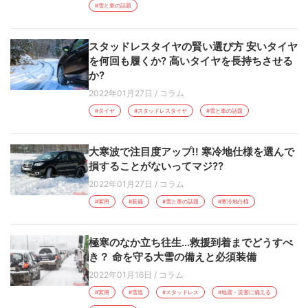
#雪と車の話題
スタッドレスタイヤの賢い選び方 安いタイヤ
を何回も履くか? 高いタイヤを長持ちさせる
か?
2022年01月27日
/
コラム
#タイヤ
#スタッドレスタイヤ
#雪と車の話題
大寒波で注目度アップ!! 寒冷地仕様を選んで
損することがないってマジ??
2022年01月27日
/
コラム
#実用
#装備
#雪と車の話題
#寒冷地仕様
極寒のなか立ち往生…救援到着までどうすべ
き？ 命を守る大雪の備えと必須装備
2022年01月16日
/
コラム
#実用
#雪道
#スタッドレス
#地震・災害に備える