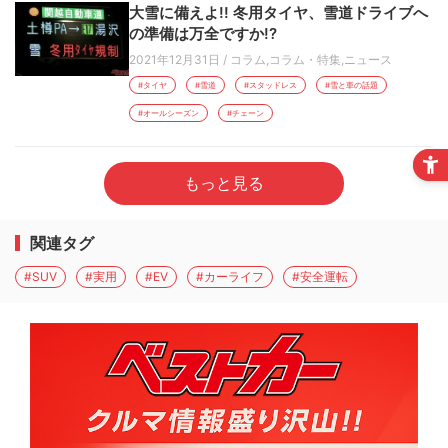
大雪に備えよ!! 冬用タイヤ、雪道ドライブへ
の準備は万全ですか!?
2021年12月31日
/
コラム
,
コラム・特集
,
ニュース
#タイヤ
#雪道
#スタッドレス
#雪と車の話題
#オールシーズン
#チェーン
もっと見る
関連タグ
#SUV
#実用
#EV
#カーライフ
#安全運転