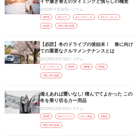
イヤ履き替えのタイミングと慣らしの極意
2022年11月20日
/
コラム
#実用
#タイヤ
#メンテナンス
#スタッドレス
#交換
#雪と車の話題
【必読】冬のドライブの後始末！ 春に向け
ての重要なクルマメンテナンスとは
2022年03月12日
/
コラム
#メンテナンス
#洗車
#整備
#雪道
#雪と車の話題
備えあれば憂いなし! 積んでてよかった この
冬を乗り切るカー用品
2022年02月10日
/
コラム
#実用
#カーライフ
#カー用品
#雪道
#雪と車の話題