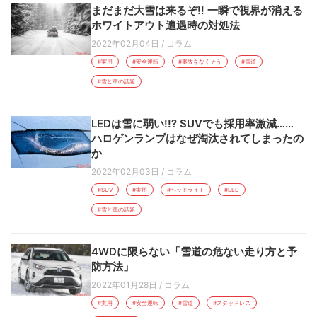
まだまだ大雪は来るぞ!! 一瞬で視界が消える
ホワイトアウト遭遇時の対処法
2022年02月04日
/
コラム
#実用
#安全運転
#事故をなくそう
#雪道
#雪と車の話題
LEDは雪に弱い!!? SUVでも採用率激減……
ハロゲンランプはなぜ淘汰されてしまったの
か
2022年02月03日
/
コラム
#SUV
#実用
#ヘッドライト
#LED
#雪と車の話題
4WDに限らない「雪道の危ない走り方と予
防方法」
2022年01月28日
/
コラム
#実用
#安全運転
#雪道
#スタッドレス