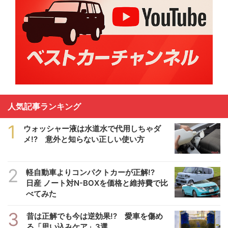
人気記事ランキング
1
ウォッシャー液は水道水で代用しちゃダ
メ!? 意外と知らない正しい使い方
2
軽自動車よりコンパクトカーが正解!?
日産 ノート対N-BOXを価格と維持費で比
べてみた
3
昔は正解でも今は逆効果!? 愛車を傷め
る「思い込みケア」3選