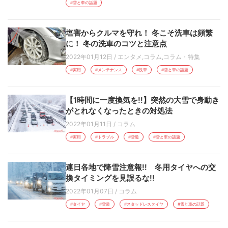
#雪と車の話題
塩害からクルマを守れ！ 冬こそ洗車は頻繁
に！ 冬の洗車のコツと注意点
2022年01月12日
/
エンタメ
,
コラム
,
コラム・特集
#実用
#メンテナンス
#洗車
#雪と車の話題
【1時間に一度換気を!!】突然の大雪で身動き
がとれなくなったときの対処法
2022年01月11日
/
コラム
#実用
#トラブル
#雪道
#雪と車の話題
連日各地で降雪注意報!! 冬用タイヤへの交
換タイミングを見誤るな!!
2022年01月07日
/
コラム
#タイヤ
#雪道
#スタッドレスタイヤ
#雪と車の話題