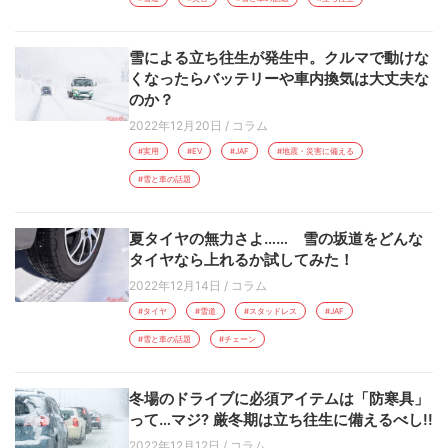
雪による立ち往生が発生中。クルマで動けな
くなったらバッテリーや車内換気は大丈夫な
のか？
2022年12月20日
/
コラム
#実用
#EV
#JAF
#地震・災害に備える
#雪と車の話題
夏タイヤの無力さよ…… 雪の坂道をどんな
タイヤなら上れるか試してみた！
2022年12月14日
/
コラム
#タイヤ
#雪道
#スタッドレス
#JAF
#雪と車の話題
#チェーン
冬場のドライブに必須アイテムは「防寒具」
って…マジ? 厳冬期は立ち往生に備えるべし!!
2022年12月12日
/
コラム