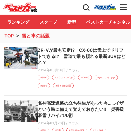
自動車情報誌「ベストカー」
Club
ランキング
スクープ
新型
ベストカーチャンネル
TOP
>
雪と車の話題
ZR-Vが最も安定!? CX-60は雪上でドリフ
トできる!? 雪道で最も頼れる最新SUVはど
れ？
2024年03月16日
/
コラム
#SUV
#エクストレイル
#CX-60
#クロストレック
#ZR-V
#雪と車の話題
名神高速道路の立ち往生があった今……イザ
という時に備えて覚えておきたい!! 災害級
豪雪サバイバル術
2024年01月28日
/
コラム
#雪道
#災害
#雪と車の話題
#立ち往生