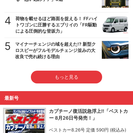
4
荷物を載せるほど路面を捉える！ FFハイ
トワゴンに圧勝するエブリイの「FR駆動
による圧倒的な登坂力」
5
マイナーチェンジの域を超えた!? 新型ク
ロスビーがフルモデルチェンジ並みの大
改良で売れ続ける理由
もっと見る
最新号
カプチーノ復活説急浮上!!「ベストカ
ー 8月26日号発売！」
ベストカー8.26号 定価 590円 (税込み)