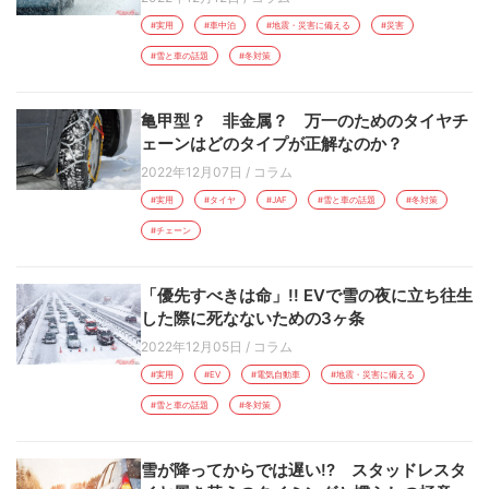
#実用
#車中泊
#地震・災害に備える
#災害
#雪と車の話題
#冬対策
亀甲型？ 非金属？ 万一のためのタイヤチ
ェーンはどのタイプが正解なのか？
2022年12月07日
/
コラム
#実用
#タイヤ
#JAF
#雪と車の話題
#冬対策
#チェーン
「優先すべきは命」!! EVで雪の夜に立ち往生
した際に死なないための3ヶ条
2022年12月05日
/
コラム
#実用
#EV
#電気自動車
#地震・災害に備える
#雪と車の話題
#冬対策
雪が降ってからでは遅い!? スタッドレスタ