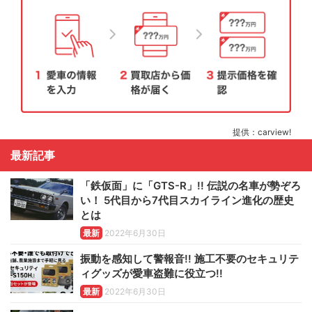
提供：carview!
最新記事
「鉄仮面」に「GTS-R」!! 伝説の名車が勢ぞろ
い！ 5代目から7代目スカイライン進化の歴史
とは
最新
2022年6月30日
振動を感知して警報音!! 施工不要のセキュリテ
ィグッズが愛車盗難に役立つ!!
最新
2022年6月30日