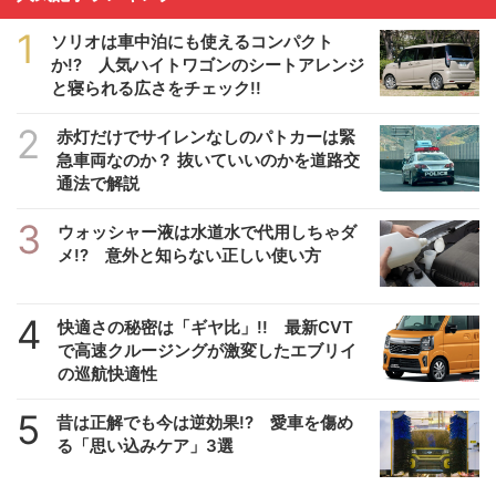
1
ソリオは車中泊にも使えるコンパクト
か!? 人気ハイトワゴンのシートアレンジ
と寝られる広さをチェック!!
2
赤灯だけでサイレンなしのパトカーは緊
急車両なのか？ 抜いていいのかを道路交
通法で解説
3
ウォッシャー液は水道水で代用しちゃダ
メ!? 意外と知らない正しい使い方
4
快適さの秘密は「ギヤ比」!! 最新CVT
で高速クルージングが激変したエブリイ
の巡航快適性
5
昔は正解でも今は逆効果!? 愛車を傷め
る「思い込みケア」3選