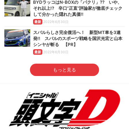
BYDラッコはN-BOXの「パクリ」?? いや、
それ以上!? 辛口”正直”評論家が徹底チェック
して分かった隠れた真価!!
最新
2022年6月30日
スバルらしさ完全復活へ！ 新型MT車を3連
発!! スバルのスポーツ戦略を国沢光宏と山本
シンヤが斬る 【PR】
最新
2022年6月30日
もっと見る