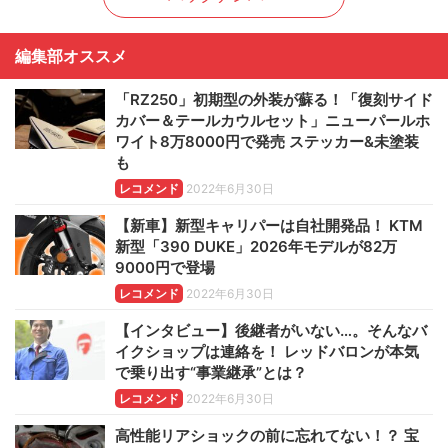
編集部オススメ
「RZ250」初期型の外装が蘇る！「復刻サイド
カバー＆テールカウルセット」ニューパールホ
ワイト8万8000円で発売 ステッカー&未塗装
も
レコメンド
2022年6月30日
【新車】新型キャリパーは自社開発品！ KTM
新型「390 DUKE」2026年モデルが82万
9000円で登場
レコメンド
2022年6月30日
【インタビュー】後継者がいない…。そんなバ
イクショップは連絡を！ レッドバロンが本気
で乗り出す“事業継承”とは？
レコメンド
2022年6月30日
高性能リアショックの前に忘れてない！？ 宝