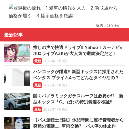
提供：carview!
最新記事
推しの声で快適ドライブ!! Yahoo！カーナビ×
ホロライブAZKiが大人気で継続決定だと！
最新
2022年11月9日
ハンコックが躍進!! 新型キックスに採用された
ベンタス プライム4ってどんなタイヤなの？
最新
2022年11月9日
開くパノラミックガラスルーフは必要か!? 新
型キックス「G」だけの特別装備を検証!!
最新
2022年11月9日
【バス運転士日誌】休憩時間に運行管理者から
突然の電話……車両交換? バス停の休止作