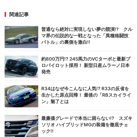
関連記事
普通なら絶対に実現しない夢の競演!? クル
マ界の伝説的な一戦となった「異種格闘技
バトル」の裏側を激白!!
約800万円!? 245馬力のVCターボと最新プ
ロパイロット採用！ 新型日産ムラーノ日本
発売
R34はなぜ今こんなに人気!? R33の反省を
生かした原点回帰！ 最後の「RBスカイライ
ン」魅了とは
最廉価グレードで本当に困らない!? スズキ
ソリオ ハイブリッドMGの装備を徹底チェ
ック!!