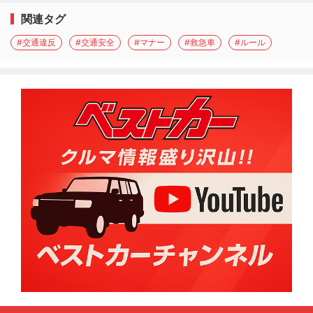
関連タグ
#交通違反
#交通安全
#マナー
#救急車
#ルール