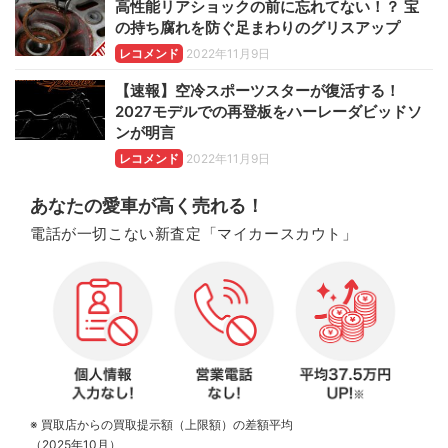
高性能リアショックの前に忘れてない！？ 宝
の持ち腐れを防ぐ足まわりのグリスアップ
レコメンド
2022年11月9日
【速報】空冷スポーツスターが復活する！
2027モデルでの再登板をハーレーダビッドソ
ンが明言
レコメンド
2022年11月9日
あなたの愛車が高く売れる！
電話が一切こない新査定「マイカースカウト」
※ 買取店からの買取提示額（上限額）の差額平均
（2025年10月）