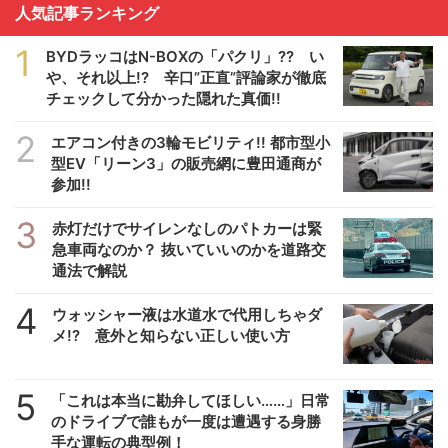
人気記事ランキング
1
BYDラッコはN-BOXの「パクリ」?? い
や、それ以上!? 辛口”正直”評論家が徹底
チェックして分かった隠れた真価!!
2
エアコン付きの3輪モビリティ!! 都市型小
型EV「リーン3」の販売網に豊田通商が
参加!!
3
赤灯だけでサイレンなしのパトカーは緊
急車両なのか？ 抜いていいのかを道路交
通法で解説
4
ウォッシャー液は水道水で代用しちゃダ
メ!? 意外と知らない正しい使い方
5
「これは本当に勘弁してほしい……」日常
のドライブで誰もが一度は遭遇する身勝
手な運転の典型例！