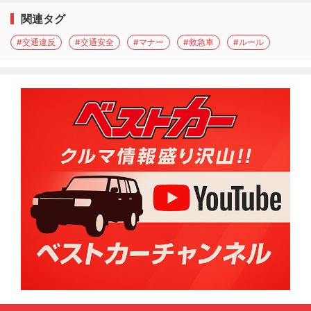
関連タグ
#交通違反
#交通安全
#マナー
#救急車
#ルール