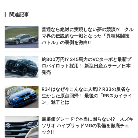
関連記事
普通なら絶対に実現しない夢の競演!? クル
マ界の伝説的な一戦となった「異種格闘技
バトル」の裏側を激白!!
約800万円!? 245馬力のVCターボと最新プ
ロパイロット採用！ 新型日産ムラーノ日本
発売
R34はなぜ今こんなに人気!? R33の反省を
生かした原点回帰！ 最後の「RBスカイライ
ン」魅了とは
最廉価グレードで本当に困らない!? スズキ
ソリオ ハイブリッドMGの装備を徹底チェ
ック!!