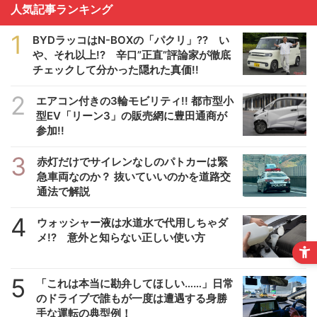
人気記事ランキング
1
BYDラッコはN-BOXの「パクリ」?? い
や、それ以上!? 辛口”正直”評論家が徹底
チェックして分かった隠れた真価!!
2
エアコン付きの3輪モビリティ!! 都市型小
型EV「リーン3」の販売網に豊田通商が
参加!!
3
赤灯だけでサイレンなしのパトカーは緊
急車両なのか？ 抜いていいのかを道路交
通法で解説
4
ウォッシャー液は水道水で代用しちゃダ
メ!? 意外と知らない正しい使い方
5
「これは本当に勘弁してほしい……」日常
のドライブで誰もが一度は遭遇する身勝
手な運転の典型例！