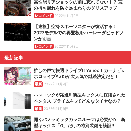
高性能リアショックの前に忘れてない！？ 宝
の持ち腐れを防ぐ足まわりのグリスアップ
レコメンド
2022年11月9日
【速報】空冷スポーツスターが復活する！
2027モデルでの再登板をハーレーダビッドソ
ンが明言
レコメンド
2022年11月9日
最新記事
推しの声で快適ドライブ!! Yahoo！カーナビ×
ホロライブAZKiが大人気で継続決定だと！
最新
2022年11月9日
ハンコックが躍進!! 新型キックスに採用された
ベンタス プライム4ってどんなタイヤなの？
最新
2022年11月9日
開くパノラミックガラスルーフは必要か!? 新
型キックス「G」だけの特別装備を検証!!