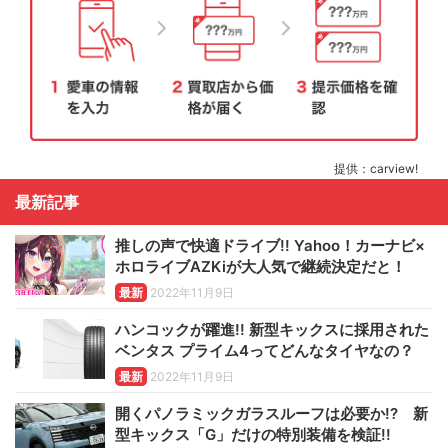
提供：carview!
最新記事
推しの声で快適ドライブ!! Yahoo！カーナビ×
ホロライブAZKiが大人気で継続決定だと！
最新
2022年11月9日
ハンコックが躍進!! 新型キックスに採用された
ベンタス プライム4ってどんなタイヤなの？
最新
2022年11月9日
開くパノラミックガラスルーフは必要か!? 新
型キックス「G」だけの特別装備を検証!!