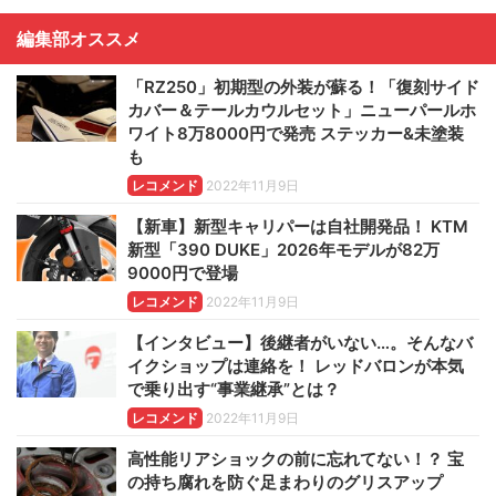
編集部オススメ
「RZ250」初期型の外装が蘇る！「復刻サイド
カバー＆テールカウルセット」ニューパールホ
ワイト8万8000円で発売 ステッカー&未塗装
も
レコメンド
2022年11月9日
【新車】新型キャリパーは自社開発品！ KTM
新型「390 DUKE」2026年モデルが82万
9000円で登場
レコメンド
2022年11月9日
【インタビュー】後継者がいない…。そんなバ
イクショップは連絡を！ レッドバロンが本気
で乗り出す“事業継承”とは？
レコメンド
2022年11月9日
高性能リアショックの前に忘れてない！？ 宝
の持ち腐れを防ぐ足まわりのグリスアップ