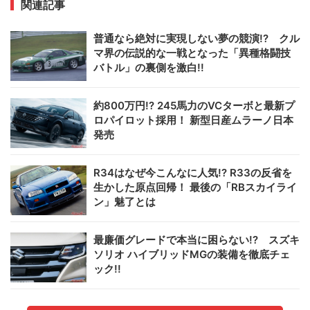
関連記事
普通なら絶対に実現しない夢の競演!? クル
マ界の伝説的な一戦となった「異種格闘技
バトル」の裏側を激白!!
約800万円!? 245馬力のVCターボと最新プ
ロパイロット採用！ 新型日産ムラーノ日本
発売
R34はなぜ今こんなに人気!? R33の反省を
生かした原点回帰！ 最後の「RBスカイライ
ン」魅了とは
最廉価グレードで本当に困らない!? スズキ
ソリオ ハイブリッドMGの装備を徹底チェ
ック!!