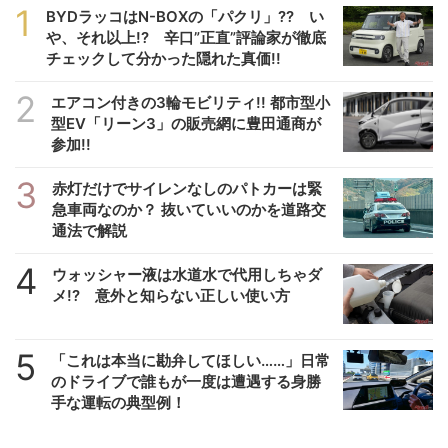
1
BYDラッコはN-BOXの「パクリ」?? い
や、それ以上!? 辛口”正直”評論家が徹底
チェックして分かった隠れた真価!!
2
エアコン付きの3輪モビリティ!! 都市型小
型EV「リーン3」の販売網に豊田通商が
参加!!
3
赤灯だけでサイレンなしのパトカーは緊
急車両なのか？ 抜いていいのかを道路交
通法で解説
4
ウォッシャー液は水道水で代用しちゃダ
メ!? 意外と知らない正しい使い方
5
「これは本当に勘弁してほしい……」日常
のドライブで誰もが一度は遭遇する身勝
手な運転の典型例！