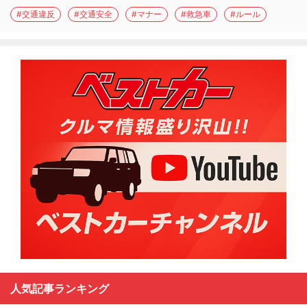
#交通違反
#交通安全
#マナー
#救急車
#ルール
人気記事ランキング