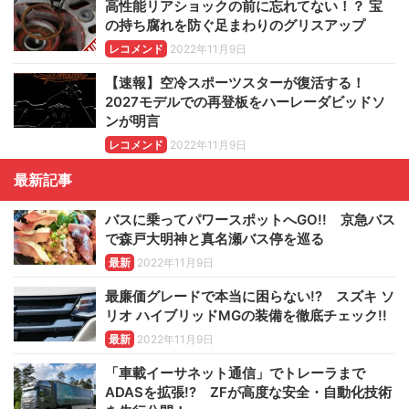
高性能リアショックの前に忘れてない！？ 宝
の持ち腐れを防ぐ足まわりのグリスアップ
レコメンド
2022年11月9日
【速報】空冷スポーツスターが復活する！
2027モデルでの再登板をハーレーダビッドソ
ンが明言
レコメンド
2022年11月9日
最新記事
バスに乗ってパワースポットへGO!! 京急バス
で森戸大明神と真名瀬バス停を巡る
最新
2022年11月9日
最廉価グレードで本当に困らない!? スズキ ソ
リオ ハイブリッドMGの装備を徹底チェック!!
最新
2022年11月9日
「車載イーサネット通信」でトレーラまで
ADASを拡張!? ZFが高度な安全・自動化技術