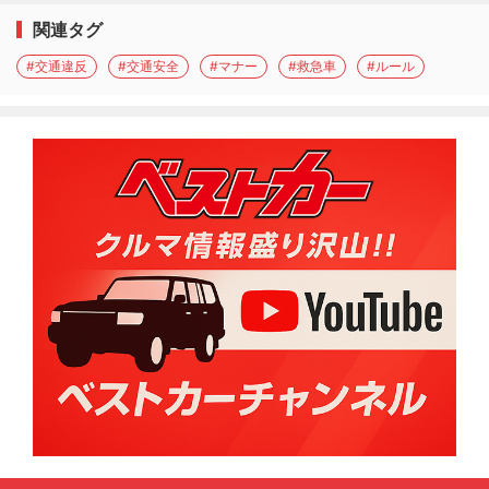
関連タグ
#交通違反
#交通安全
#マナー
#救急車
#ルール