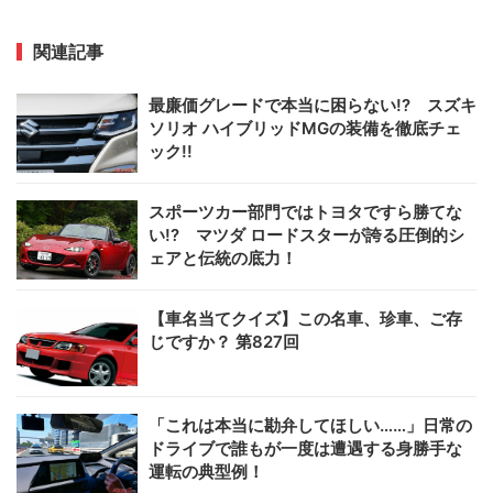
関連記事
最廉価グレードで本当に困らない!? スズキ
ソリオ ハイブリッドMGの装備を徹底チェ
ック!!
スポーツカー部門ではトヨタですら勝てな
い!? マツダ ロードスターが誇る圧倒的シ
ェアと伝統の底力！
【車名当てクイズ】この名車、珍車、ご存
じですか？ 第827回
「これは本当に勘弁してほしい……」日常の
ドライブで誰もが一度は遭遇する身勝手な
運転の典型例！