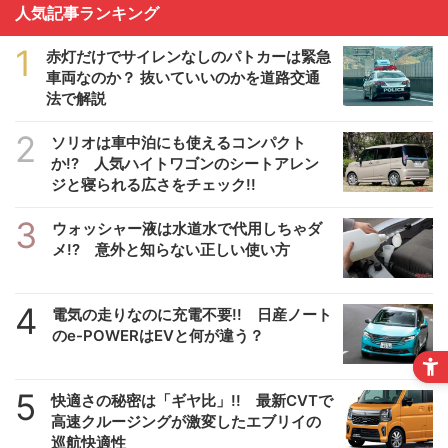
人気記事ランキング
1
赤灯だけでサイレンなしのパトカーは緊急
車両なのか？ 抜いていいのかを道路交通
法で解説
2
ソリオは車中泊にも使えるコンパクト
か!? 人気ハイトワゴンのシートアレン
ジと寝られる広さをチェック!!
3
ウォッシャー液は水道水で代用しちゃダ
メ!? 意外と知らない正しい使い方
4
電気の走りなのに充電不要!! 日産ノート
のe-POWERはEVと何が違う？
5
快適さの秘密は「ギヤ比」!! 最新CVTで
高速クルージングが激変したエブリイの
巡航快適性