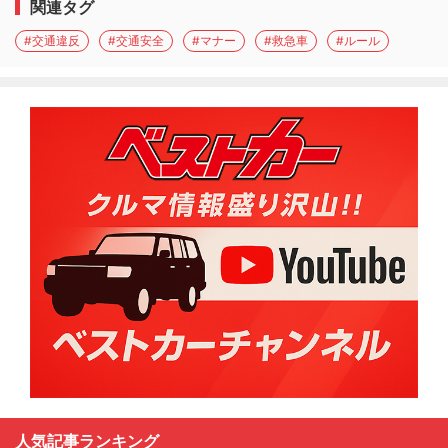
関連タグ
#交通違反
#交通安全
#マナー
#救急車
#ルール
人気記事ランキング