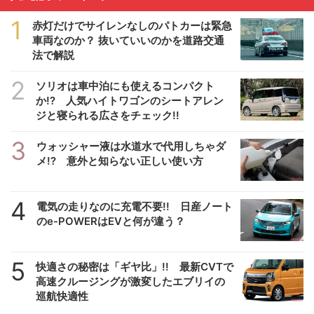
1
赤灯だけでサイレンなしのパトカーは緊急
車両なのか？ 抜いていいのかを道路交通
法で解説
2
ソリオは車中泊にも使えるコンパクト
か!? 人気ハイトワゴンのシートアレン
ジと寝られる広さをチェック!!
3
ウォッシャー液は水道水で代用しちゃダ
メ!? 意外と知らない正しい使い方
4
電気の走りなのに充電不要!! 日産ノート
のe-POWERはEVと何が違う？
5
快適さの秘密は「ギヤ比」!! 最新CVTで
高速クルージングが激変したエブリイの
巡航快適性