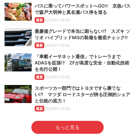
バスに乗ってパワースポットへGO!! 京急バス
で森戸大明神と真名瀬バス停を巡る
最新
2022年11月9日
最廉価グレードで本当に困らない!? スズキ ソ
リオ ハイブリッドMGの装備を徹底チェック!!
最新
2022年11月9日
「車載イーサネット通信」でトレーラまで
ADASを拡張!? ZFが高度な安全・自動化技術
を先行公開！
最新
2022年11月9日
スポーツカー部門ではトヨタですら勝てな
い!? マツダ ロードスターが誇る圧倒的シェア
と伝統の底力！
最新
2022年11月9日
もっと見る