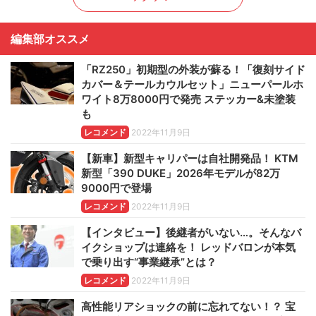
編集部オススメ
「RZ250」初期型の外装が蘇る！「復刻サイド
カバー＆テールカウルセット」ニューパールホ
ワイト8万8000円で発売 ステッカー&未塗装
も
レコメンド
2022年11月9日
【新車】新型キャリパーは自社開発品！ KTM
新型「390 DUKE」2026年モデルが82万
9000円で登場
レコメンド
2022年11月9日
【インタビュー】後継者がいない…。そんなバ
イクショップは連絡を！ レッドバロンが本気
で乗り出す“事業継承”とは？
レコメンド
2022年11月9日
高性能リアショックの前に忘れてない！？ 宝