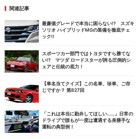
関連記事
最廉価グレードで本当に困らない!? スズキ
ソリオ ハイブリッドMGの装備を徹底チェ
ック!!
スポーツカー部門ではトヨタですら勝てな
い!? マツダ ロードスターが誇る圧倒的シ
ェアと伝統の底力！
【車名当てクイズ】この名車、珍車、ご存
じですか？ 第827回
「これは本当に勘弁してほしい……」日常の
ドライブで誰もが一度は遭遇する身勝手な
運転の典型例！