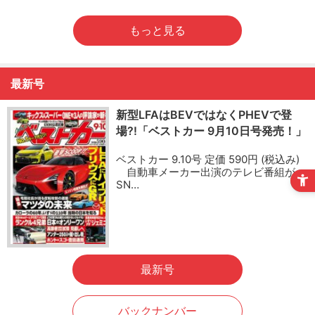
もっと見る
最新号
新型LFAはBEVではなくPHEVで登
場?!「ベストカー 9月10日号発売！」
ベストカー 9.10号 定価 590円 (税込み)
自動車メーカー出演のテレビ番組が
SN…
最新号
バックナンバー