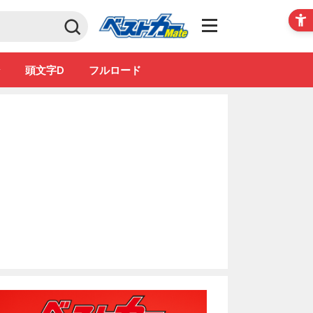
Club
ン
頭文字D
フルロード