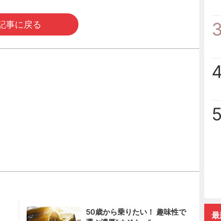
記事に戻る
50歳から乗りたい！ 趣味性で
最