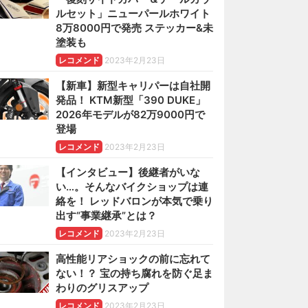
ルセット」ニューパールホワイト
8万8000円で発売 ステッカー&未
塗装も
レコメンド
2023年2月23日
【新車】新型キャリパーは自社開
発品！ KTM新型「390 DUKE」
2026年モデルが82万9000円で
登場
レコメンド
2023年2月23日
【インタビュー】後継者がいな
い…。そんなバイクショップは連
絡を！ レッドバロンが本気で乗り
出す“事業継承”とは？
レコメンド
2023年2月23日
高性能リアショックの前に忘れて
ない！？ 宝の持ち腐れを防ぐ足ま
わりのグリスアップ
レコメンド
2023年2月23日