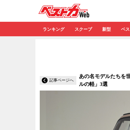
自動車情報誌「ベ
ランキング
スクープ
新型
ベス
あの名モデルたちを世
記事ページへ
ルの軽」3選