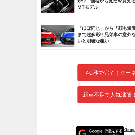
か!? 価格から見た今買え
MTモデル
「ほぼ同じ」から「顔も激
まで超多彩!! 兄弟車の意外
いと明確な狙い
40秒で完了！グー
新車不足で人気沸騰！
Goo