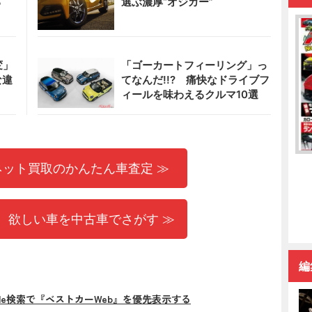
る
選ぶ濃厚“オジカー”
変」
「ゴーカートフィーリング」っ
な違
てなんだ!!? 痛快なドライブフ
ィールを味わえるクルマ10選
ネット買取のかんたん車査定 ≫
 欲しい車を中古車でさがす ≫
編
gle検索で『ベストカーWeb』を優先表示する