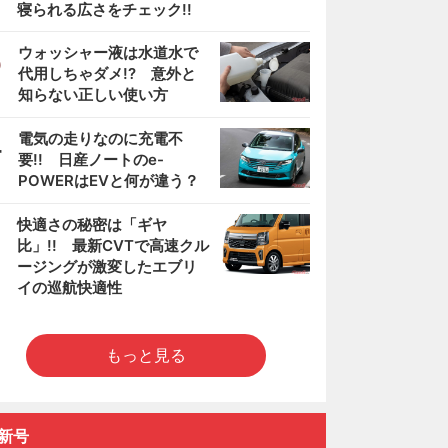
寝られる広さをチェック!!
3
ウォッシャー液は水道水で
代用しちゃダメ!? 意外と
知らない正しい使い方
4
電気の走りなのに充電不
要!! 日産ノートのe-
POWERはEVと何が違う？
5
快適さの秘密は「ギヤ
比」!! 最新CVTで高速クル
ージングが激変したエブリ
イの巡航快適性
もっと見る
新号