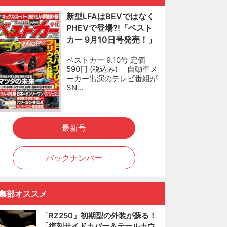
新型LFAはBEVではなく
PHEVで登場?!「ベスト
カー 9月10日号発売！」
ベストカー 9.10号 定価
590円 (税込み) 自動車メ
ーカー出演のテレビ番組が
SN…
最新号
バックナンバー
集部オススメ
「RZ250」初期型の外装が蘇る！
「復刻サイドカバー＆テールカウ