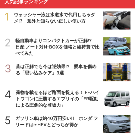
人気記事ランキング
1
ウォッシャー液は水道水で代用しちゃダ
メ!? 意外と知らない正しい使い方
2
軽自動車よりコンパクトカーが正解!?
日産 ノート対N-BOXを価格と維持費で比
べてみた
3
昔は正解でも今は逆効果!? 愛車を傷め
る「思い込みケア」3選
4
荷物を載せるほど路面を捉える！ FFハイ
トワゴンに圧勝するエブリイの「FR駆動
による圧倒的な登坂力」
5
ガソリン車は約40万円安い!! ホンダ フ
リードはe:HEVとどっちが得か