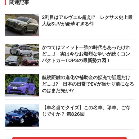
関連記事
2列目はアルヴェル超え!? レクサス史上最
大級SUVが豪華すぎる件
かつてはフィット一強の時代もあったけれ
ど……! 実は今なお熾烈な争いが続くコン
パクトカーTOP3の最新勢力図！
航続距離の進化や補助金の拡充で話題だけ
ど……!? 日本の日常でEVが当たり前になる
のはまだ先か!?
【車名当てクイズ】この名車、珍車、ご存
じですか？ 第826回