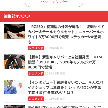
バックナンバー
編集部オススメ
「RZ250」初期型の外装が蘇る！「復刻サイド
カバー＆テールカウルセット」ニューパールホ
ワイト8万8000円で発売 ステッカー&未塗装
も
レコメンド
2023年6月15日
【新車】新型キャリパーは自社開発品！ KTM
新型「390 DUKE」2026年モデルが82万
9000円で登場
レコメンド
2023年6月15日
【インタビュー】後継者がいない…。そんなバ
イクショップは連絡を！ レッドバロンが本気
で乗り出す“事業継承”とは？
レコメンド
2023年6月15日
高性能リアショックの前に忘れてない！？ 宝