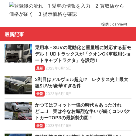
提供：carview!
最新記事
乗用車・SUVの電動化と重量増に対応する新モ
デル！ UDトラックスが「クオンGK車載用ショ
ートキャブトラクタ」を設定!!
最新
2023年6月15日
2列目はアルヴェル超え!? レクサス史上最大
級SUVが豪華すぎる件
最新
2023年6月15日
かつてはフィット一強の時代もあったけれ
ど……! 実は今なお熾烈な争いが続くコンパク
トカーTOP3の最新勢力図！
最新
2023年6月15日