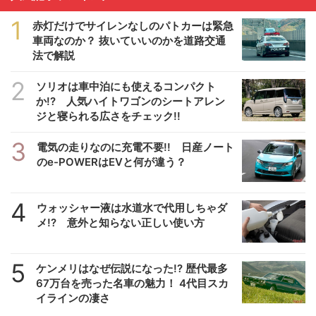
1
赤灯だけでサイレンなしのパトカーは緊急
車両なのか？ 抜いていいのかを道路交通
法で解説
2
ソリオは車中泊にも使えるコンパクト
か!? 人気ハイトワゴンのシートアレン
ジと寝られる広さをチェック!!
3
電気の走りなのに充電不要!! 日産ノート
のe-POWERはEVと何が違う？
4
ウォッシャー液は水道水で代用しちゃダ
メ!? 意外と知らない正しい使い方
5
ケンメリはなぜ伝説になった!? 歴代最多
67万台を売った名車の魅力！ 4代目スカ
イラインの凄さ