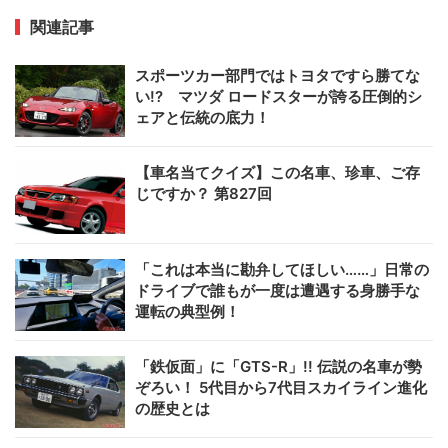
関連記事
スポーツカー部門ではトヨタですら勝てな
い!? マツダ ロードスターが誇る圧倒的シ
ェアと伝統の底力！
【車名当てクイズ】この名車、珍車、ご存
じですか？ 第827回
「これは本当に勘弁してほしい……」日常の
ドライブで誰もが一度は遭遇する身勝手な
運転の典型例！
「鉄仮面」に「GTS-R」!! 伝説の名車が勢
ぞろい！ 5代目から7代目スカイライン進化
の歴史とは