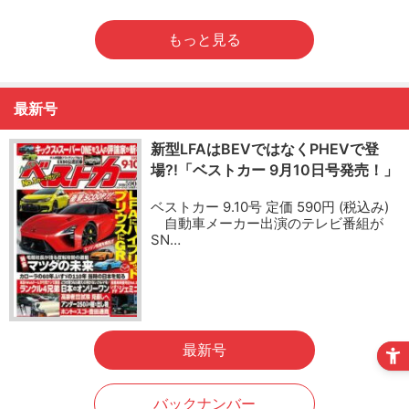
もっと見る
最新号
新型LFAはBEVではなくPHEVで登
場?!「ベストカー 9月10日号発売！」
ベストカー 9.10号 定価 590円 (税込み)
自動車メーカー出演のテレビ番組が
SN…
最新号
バックナンバー