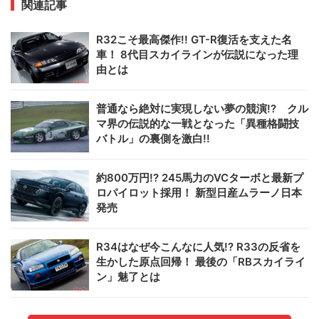
関連記事
R32こそ最高傑作!! GT-R復活を支えた名
車！ 8代目スカイラインが伝説になった理
由とは
普通なら絶対に実現しない夢の競演!? クル
マ界の伝説的な一戦となった「異種格闘技
バトル」の裏側を激白!!
約800万円!? 245馬力のVCターボと最新プ
ロパイロット採用！ 新型日産ムラーノ日本
発売
R34はなぜ今こんなに人気!? R33の反省を
生かした原点回帰！ 最後の「RBスカイライ
ン」魅了とは