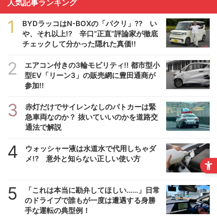
人気記事ランキング
1
BYDラッコはN-BOXの「パクリ」?? い
や、それ以上!? 辛口”正直”評論家が徹底
チェックして分かった隠れた真価!!
2
エアコン付きの3輪モビリティ!! 都市型小
型EV「リーン3」の販売網に豊田通商が
参加!!
3
赤灯だけでサイレンなしのパトカーは緊
急車両なのか？ 抜いていいのかを道路交
通法で解説
4
ウォッシャー液は水道水で代用しちゃダ
メ!? 意外と知らない正しい使い方
5
「これは本当に勘弁してほしい……」日常
のドライブで誰もが一度は遭遇する身勝
手な運転の典型例！