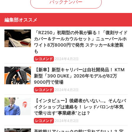
バックナンバー
編集部オススメ
「RZ250」初期型の外装が蘇る！「復刻サイド
カバー＆テールカウルセット」ニューパールホ
ワイト8万8000円で発売 ステッカー&未塗装
も
レコメンド
2024年4月2日
【新車】新型キャリパーは自社開発品！ KTM
新型「390 DUKE」2026年モデルが82万
9000円で登場
レコメンド
2024年4月2日
【インタビュー】後継者がいない…。そんなバ
イクショップは連絡を！ レッドバロンが本気
で乗り出す“事業継承”とは？
レコメンド
2024年4月2日
高性能リアショックの前に忘れてない！？ 宝