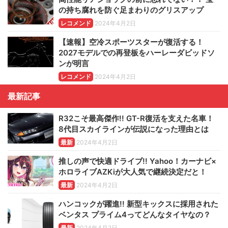
の持ち腐れを防ぐ足まわりのグリスアップ
レコメンド
2024年4月2日
【速報】空冷スポーツスターが復活する！
2027モデルでの再登板をハーレーダビッドソ
ンが明言
レコメンド
2024年4月2日
最新記事
R32こそ最高傑作!! GT-R復活を支えた名車！
8代目スカイラインが伝説になった理由とは
最新
2024年4月2日
推しの声で快適ドライブ!! Yahoo！カーナビ×
ホロライブAZKiが大人気で継続決定だと！
最新
2024年4月2日
ハンコックが躍進!! 新型キックスに採用された
ベンタス プライム4ってどんなタイヤなの？
最新
2024年4月2日