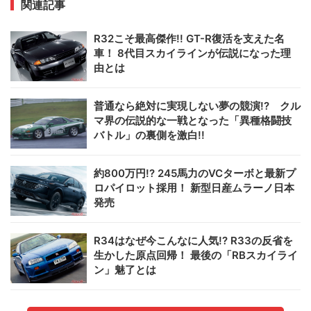
関連記事
R32こそ最高傑作!! GT-R復活を支えた名
車！ 8代目スカイラインが伝説になった理
由とは
普通なら絶対に実現しない夢の競演!? クル
マ界の伝説的な一戦となった「異種格闘技
バトル」の裏側を激白!!
約800万円!? 245馬力のVCターボと最新プ
ロパイロット採用！ 新型日産ムラーノ日本
発売
R34はなぜ今こんなに人気!? R33の反省を
生かした原点回帰！ 最後の「RBスカイライ
ン」魅了とは