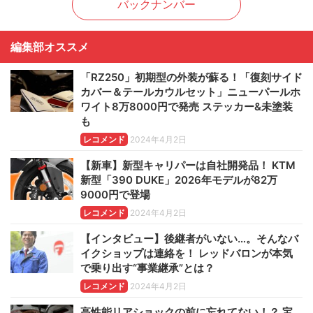
バックナンバー
編集部オススメ
「RZ250」初期型の外装が蘇る！「復刻サイド
カバー＆テールカウルセット」ニューパールホ
ワイト8万8000円で発売 ステッカー&未塗装
も
レコメンド
2024年4月2日
【新車】新型キャリパーは自社開発品！ KTM
新型「390 DUKE」2026年モデルが82万
9000円で登場
レコメンド
2024年4月2日
【インタビュー】後継者がいない…。そんなバ
イクショップは連絡を！ レッドバロンが本気
で乗り出す“事業継承”とは？
レコメンド
2024年4月2日
高性能リアショックの前に忘れてない！？ 宝