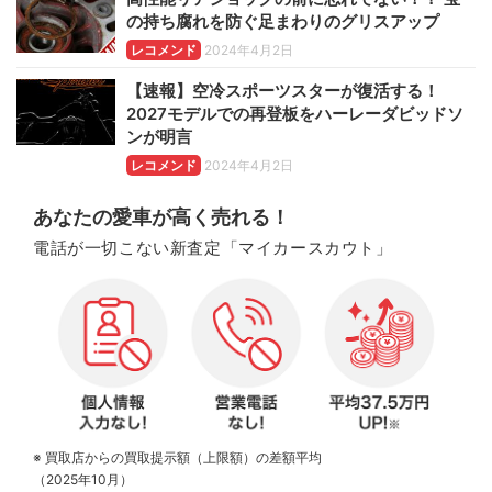
の持ち腐れを防ぐ足まわりのグリスアップ
レコメンド
2024年4月2日
【速報】空冷スポーツスターが復活する！
2027モデルでの再登板をハーレーダビッドソ
ンが明言
レコメンド
2024年4月2日
あなたの愛車が高く売れる！
電話が一切こない新査定「マイカースカウト」
※ 買取店からの買取提示額（上限額）の差額平均
（2025年10月）