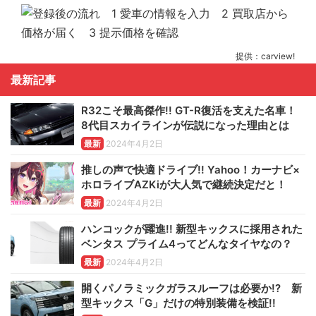
提供：carview!
最新記事
R32こそ最高傑作!! GT-R復活を支えた名車！
8代目スカイラインが伝説になった理由とは
最新
2024年4月2日
推しの声で快適ドライブ!! Yahoo！カーナビ×
ホロライブAZKiが大人気で継続決定だと！
最新
2024年4月2日
ハンコックが躍進!! 新型キックスに採用された
ベンタス プライム4ってどんなタイヤなの？
最新
2024年4月2日
開くパノラミックガラスルーフは必要か!? 新
型キックス「G」だけの特別装備を検証!!