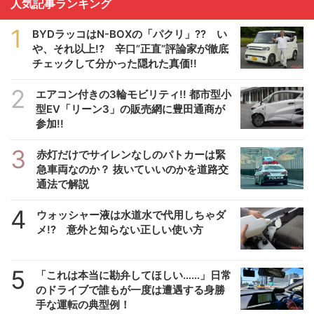
人気記事ランキング
1
BYDラッコはN-BOXの「パクリ」?? い
や、それ以上!? 辛口”正直”評論家が徹底
チェックして分かった隠れた真価!!
2
エアコン付きの3輪モビリティ!! 都市型小
型EV「リーン3」の販売網に豊田通商が
参加!!
3
赤灯だけでサイレンなしのパトカーは緊
急車両なのか？ 抜いていいのかを道路交
通法で解説
4
ウォッシャー液は水道水で代用しちゃダ
メ!? 意外と知らない正しい使い方
5
「これは本当に勘弁してほしい……」日常
のドライブで誰もが一度は遭遇する身勝
手な運転の典型例！