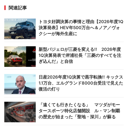
関連記事
トヨタ好調決算の事情と理由【2026年度1Q
決算発表】HEV年500万台へ＆ノア／ヴォ
クシーが海外生産に
新型パジェロが三菱を変える!! 2026年度
1Q決算発表で岸浦社長「三菱のすべてを注
ぎ込んだ」と自信
日産2026年度1Q決算で黒字転換!! キックス
1.1万台、エルグランド8000台受注で見えた
復活の灯り
「遠くても行きたくなる」 マツダがモー
タースポーツ特化店舗開設 ル・マン制覇
の歴史が始まった「聖地・深川」が蘇る