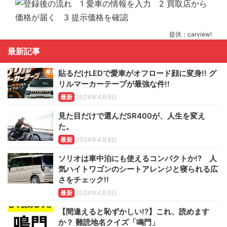
提供：carview!
最新記事
貼るだけLEDで愛車がオフロード顔に変身!! グ
リルマーカーテープが最強な件!!
最新
2024年4月8日
見た目だけで選んだSR400が、人生を変え
た。
最新
2024年4月8日
ソリオは車中泊にも使えるコンパクトか!? 人
気ハイトワゴンのシートアレンジと寝られる広
さをチェック!!
最新
2024年4月8日
【間違えると恥ずかしい!?】これ、読めます
か？ 難読地名クイズ「鳴門」