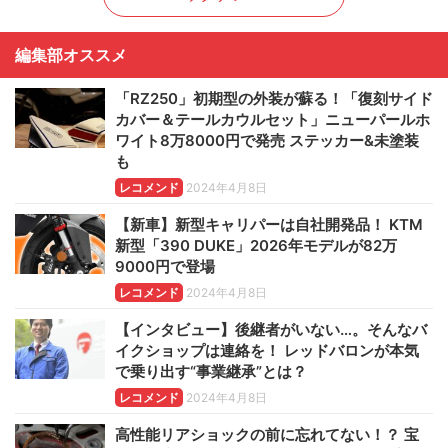
編集部オススメ
「RZ250」初期型の外装が蘇る！「復刻サイド
カバー＆テールカウルセット」ニューパールホ
ワイト8万8000円で発売 ステッカー&未塗装
も
レコメンド
2024年4月8日
【新車】新型キャリパーは自社開発品！ KTM
新型「390 DUKE」2026年モデルが82万
9000円で登場
レコメンド
2024年4月8日
【インタビュー】後継者がいない…。そんなバ
イクショップは連絡を！ レッドバロンが本気
で乗り出す“事業継承”とは？
レコメンド
2024年4月8日
高性能リアショックの前に忘れてない！？ 宝