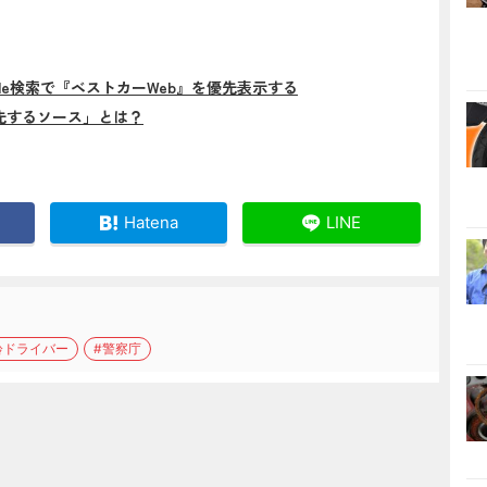
gle検索で『ベストカーWeb』を優先表示する
先するソース」とは？
Hatena
LINE
齢ドライバー
#警察庁