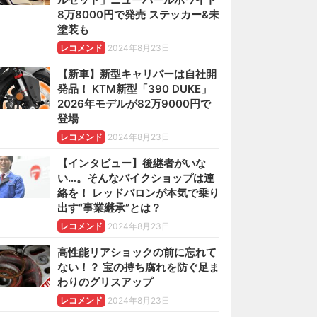
8万8000円で発売 ステッカー&未
塗装も
レコメンド
2024年8月23日
【新車】新型キャリパーは自社開
発品！ KTM新型「390 DUKE」
2026年モデルが82万9000円で
登場
レコメンド
2024年8月23日
【インタビュー】後継者がいな
い…。そんなバイクショップは連
絡を！ レッドバロンが本気で乗り
出す“事業継承”とは？
レコメンド
2024年8月23日
高性能リアショックの前に忘れて
ない！？ 宝の持ち腐れを防ぐ足ま
わりのグリスアップ
レコメンド
2024年8月23日