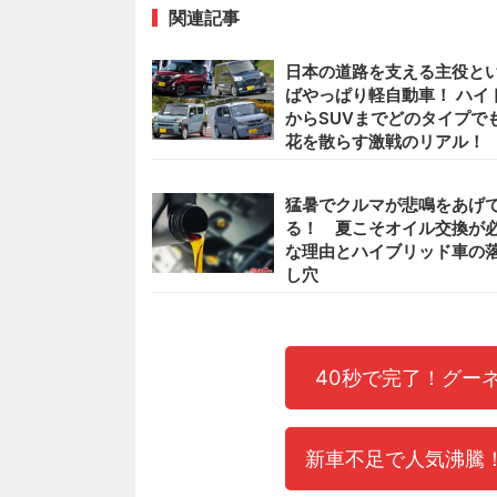
関連記事
日本の道路を支える主役と
ばやっぱり軽自動車！ ハイ
からSUVまでどのタイプで
花を散らす激戦のリアル！
猛暑でクルマが悲鳴をあげ
る！ 夏こそオイル交換が
な理由とハイブリッド車の
し穴
40秒で完了！グー
新車不足で人気沸騰！