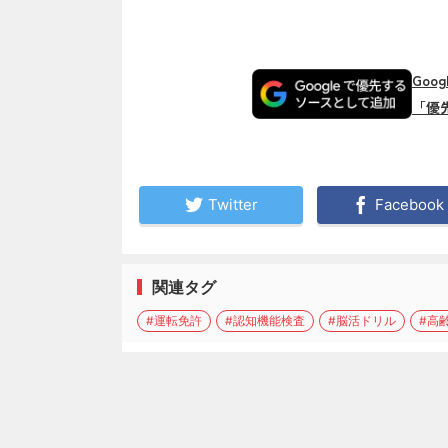
Goo
「優
Twitter
Facebook
関連タグ
#運転免許
#認知機能検査
#脳活ドリル
#高