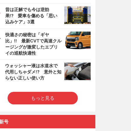
3
昔は正解でも今は逆効
果!? 愛車を傷める「思い
込みケア」3選
4
快適さの秘密は「ギヤ
比」!! 最新CVTで高速クル
ージングが激変したエブリ
イの巡航快適性
5
ウォッシャー液は水道水で
代用しちゃダメ!? 意外と知
らない正しい使い方
もっと見る
新号