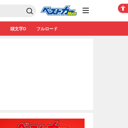
Club
ン
頭文字D
フルロード