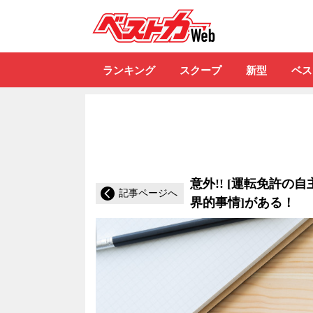
自動車情報誌「ベ
ランキング
スクープ
新型
ベス
意外!! [運転免許の
記事ページへ
界的事情]がある！