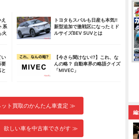
いえ
トヨタもスバルも日産も本気!!
ト系
新型追加で激戦区になったミド
も火
ルサイズBEV SUVとは
てい
【今さら聞けない!?】これ、な
必要
んの略？ 自動車界の略語クイズ
落と
「MIVEC」
ネット買取のかんたん車査定 ≫
編
 欲しい車を中古車でさがす ≫