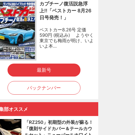
カプチーノ復活説急浮
上!!「ベストカー 8月26
日号発売！」
ベストカー8.26号 定価
590円 (税込み) ようやく
東京でも梅雨が明け、いよ
いよ本…
最新号
バックナンバー
集部オススメ
「RZ250」初期型の外装が蘇る！
「復刻サイドカバー＆テールカウ
ルセット」ニューパールホワイト