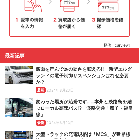
提供：carview!
最新記事
路面を読んで足の硬さを変える!! 新型エルグ
ランドの電子制御サスペンションはなぜ必要
か？
最新
2024年8月23日
変わった場所が始発です……本州と淡路島を結
ぶローカル高速バス!? 淡路交通「舞子・福良
線」
最新
2024年8月23日
大型トラックの充電規格は「MCS」が世界標