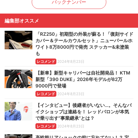
バックナンバー
編集部オススメ
「RZ250」初期型の外装が蘇る！「復刻サイド
カバー＆テールカウルセット」ニューパールホ
ワイト8万8000円で発売 ステッカー&未塗装
も
レコメンド
2024年8月23日
【新車】新型キャリパーは自社開発品！ KTM
新型「390 DUKE」2026年モデルが82万
9000円で登場
レコメンド
2024年8月23日
【インタビュー】後継者がいない…。そんなバ
イクショップは連絡を！ レッドバロンが本気
で乗り出す“事業継承”とは？
レコメンド
2024年8月23日
高性能リアショックの前に忘れてない！？ 宝