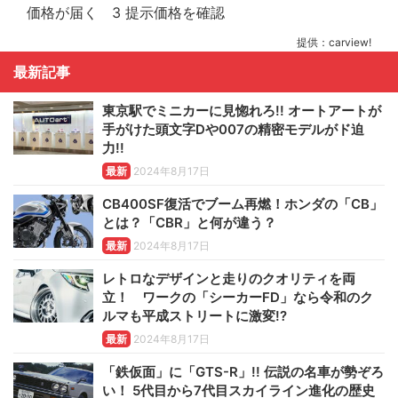
提供：carview!
最新記事
東京駅でミニカーに見惚れろ!! オートアートが
手がけた頭文字Dや007の精密モデルがド迫
力!!
最新
2024年8月17日
CB400SF復活でブーム再燃！ホンダの「CB」
とは？「CBR」と何が違う？
最新
2024年8月17日
レトロなデザインと走りのクオリティを両
立！ ワークの「シーカーFD」なら令和のク
ルマも平成ストリートに激変!?
最新
2024年8月17日
「鉄仮面」に「GTS-R」!! 伝説の名車が勢ぞろ
い！ 5代目から7代目スカイライン進化の歴史