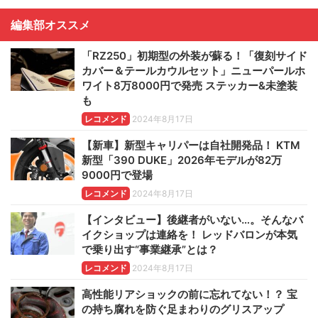
編集部オススメ
「RZ250」初期型の外装が蘇る！「復刻サイド
カバー＆テールカウルセット」ニューパールホ
ワイト8万8000円で発売 ステッカー&未塗装
も
レコメンド
2024年8月17日
【新車】新型キャリパーは自社開発品！ KTM
新型「390 DUKE」2026年モデルが82万
9000円で登場
レコメンド
2024年8月17日
【インタビュー】後継者がいない…。そんなバ
イクショップは連絡を！ レッドバロンが本気
で乗り出す“事業継承”とは？
レコメンド
2024年8月17日
高性能リアショックの前に忘れてない！？ 宝
の持ち腐れを防ぐ足まわりのグリスアップ