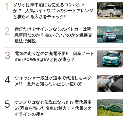
1
ソリオは車中泊にも使えるコンパクト
か!? 人気ハイトワゴンのシートアレンジ
と寝られる広さをチェック!!
2
赤灯だけでサイレンなしのパトカーは緊
急車両なのか？ 抜いていいのかを道路交
通法で解説
3
電気の走りなのに充電不要!! 日産ノート
のe-POWERはEVと何が違う？
4
ウォッシャー液は水道水で代用しちゃダ
メ!? 意外と知らない正しい使い方
5
ケンメリはなぜ伝説になった!? 歴代最多
67万台を売った名車の魅力！ 4代目スカ
イラインの凄さ