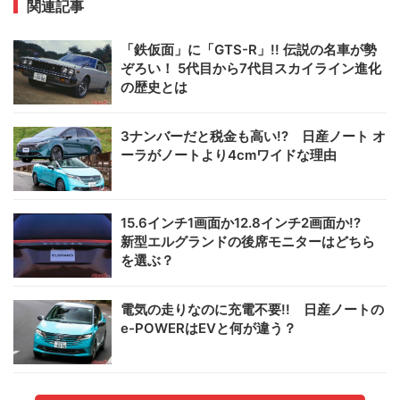
関連記事
「鉄仮面」に「GTS-R」!! 伝説の名車が勢
ぞろい！ 5代目から7代目スカイライン進化
の歴史とは
3ナンバーだと税金も高い!? 日産ノート オ
ーラがノートより4cmワイドな理由
15.6インチ1画面か12.8インチ2画面か!?
新型エルグランドの後席モニターはどちら
を選ぶ？
電気の走りなのに充電不要!! 日産ノートの
e-POWERはEVと何が違う？