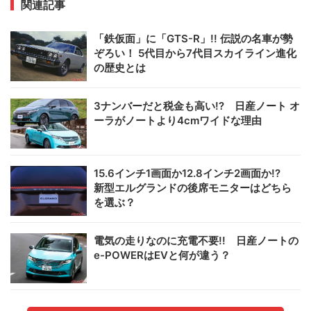
関連記事
「鉄仮面」に「GTS-R」!! 伝説の名車が勢
ぞろい！ 5代目から7代目スカイライン進化
の歴史とは
3ナンバーだと税金も高い!? 日産ノート オ
ーラがノートより4cmワイドな理由
15.6インチ1画面か12.8インチ2画面か!?
新型エルグランドの後席モニターはどちら
を選ぶ？
電気の走りなのに充電不要!! 日産ノートの
e-POWERはEVと何が違う？