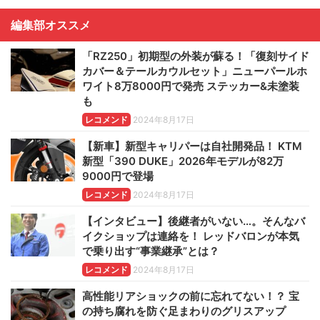
編集部オススメ
「RZ250」初期型の外装が蘇る！「復刻サイド
カバー＆テールカウルセット」ニューパールホ
ワイト8万8000円で発売 ステッカー&未塗装
も
レコメンド
2024年8月17日
【新車】新型キャリパーは自社開発品！ KTM
新型「390 DUKE」2026年モデルが82万
9000円で登場
レコメンド
2024年8月17日
【インタビュー】後継者がいない…。そんなバ
イクショップは連絡を！ レッドバロンが本気
で乗り出す“事業継承”とは？
レコメンド
2024年8月17日
高性能リアショックの前に忘れてない！？ 宝
の持ち腐れを防ぐ足まわりのグリスアップ