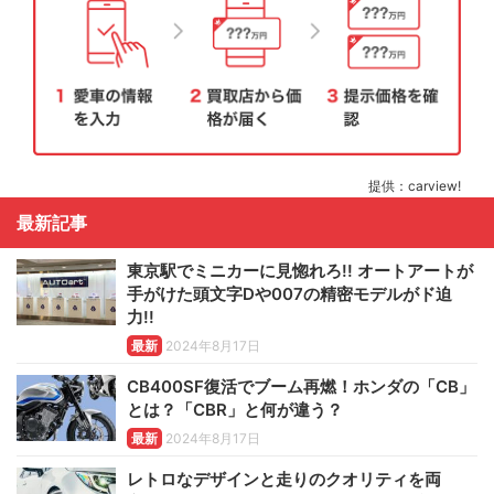
提供：carview!
最新記事
東京駅でミニカーに見惚れろ!! オートアートが
手がけた頭文字Dや007の精密モデルがド迫
力!!
最新
2024年8月17日
CB400SF復活でブーム再燃！ホンダの「CB」
とは？「CBR」と何が違う？
最新
2024年8月17日
レトロなデザインと走りのクオリティを両