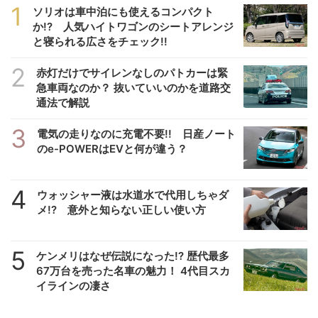
1
ソリオは車中泊にも使えるコンパクト
か!? 人気ハイトワゴンのシートアレンジ
と寝られる広さをチェック!!
2
赤灯だけでサイレンなしのパトカーは緊
急車両なのか？ 抜いていいのかを道路交
通法で解説
3
電気の走りなのに充電不要!! 日産ノート
のe-POWERはEVと何が違う？
4
ウォッシャー液は水道水で代用しちゃダ
メ!? 意外と知らない正しい使い方
5
ケンメリはなぜ伝説になった!? 歴代最多
67万台を売った名車の魅力！ 4代目スカ
イラインの凄さ