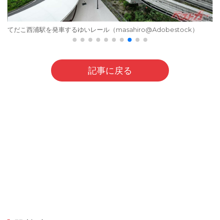
てだこ西浦駅を発車するゆいレール（masahiro@Adobestock）
記事に戻る