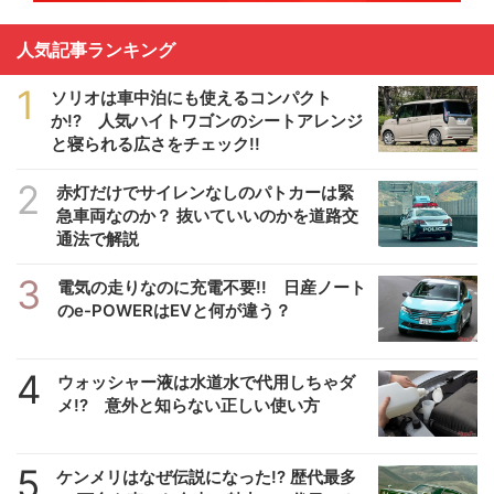
人気記事ランキング
1
ソリオは車中泊にも使えるコンパクト
か!? 人気ハイトワゴンのシートアレンジ
と寝られる広さをチェック!!
2
赤灯だけでサイレンなしのパトカーは緊
急車両なのか？ 抜いていいのかを道路交
通法で解説
3
電気の走りなのに充電不要!! 日産ノート
のe-POWERはEVと何が違う？
4
ウォッシャー液は水道水で代用しちゃダ
メ!? 意外と知らない正しい使い方
5
ケンメリはなぜ伝説になった!? 歴代最多