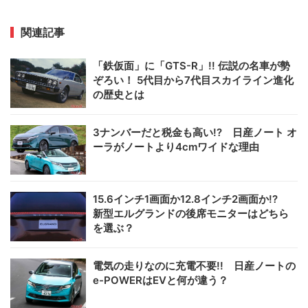
関連記事
「鉄仮面」に「GTS-R」!! 伝説の名車が勢
ぞろい！ 5代目から7代目スカイライン進化
の歴史とは
3ナンバーだと税金も高い!? 日産ノート オ
ーラがノートより4cmワイドな理由
15.6インチ1画面か12.8インチ2画面か!?
新型エルグランドの後席モニターはどちら
を選ぶ？
電気の走りなのに充電不要!! 日産ノートの
e-POWERはEVと何が違う？