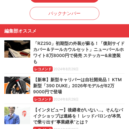
バックナンバー
編集部オススメ
「RZ250」初期型の外装が蘇る！「復刻サイド
カバー＆テールカウルセット」ニューパールホ
ワイト8万8000円で発売 ステッカー&未塗装
も
レコメンド
2024年8月29日
【新車】新型キャリパーは自社開発品！ KTM
新型「390 DUKE」2026年モデルが82万
9000円で登場
レコメンド
2024年8月29日
【インタビュー】後継者がいない…。そんなバ
イクショップは連絡を！ レッドバロンが本気
で乗り出す“事業継承”とは？