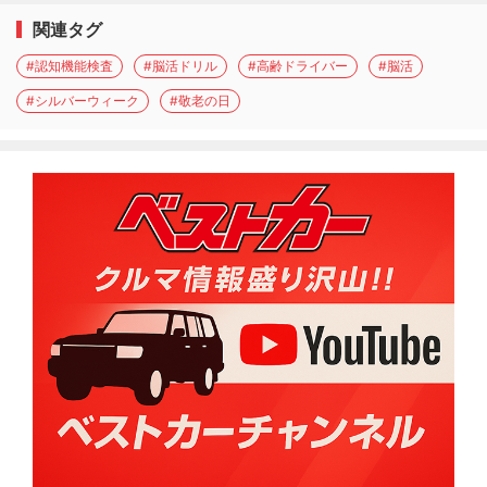
関連タグ
#認知機能検査
#脳活ドリル
#高齢ドライバー
#脳活
#シルバーウィーク
#敬老の日