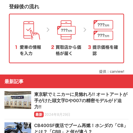
登録後の流れ
提供：carview!
最新記事
東京駅でミニカーに見惚れろ!! オートアートが
手がけた頭文字Dや007の精密モデルがド迫
力!!
最新
2024年8月29日
CB400SF復活でブーム再燃！ホンダの「CB」
とは？「CBR」と何が違う？