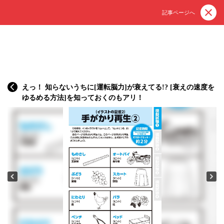
記事ページへ
えっ！ 知らないうちに[運転脳力]が衰えてる!? [衰えの速度を
ゆるめる方法]を知っておくのもアリ！