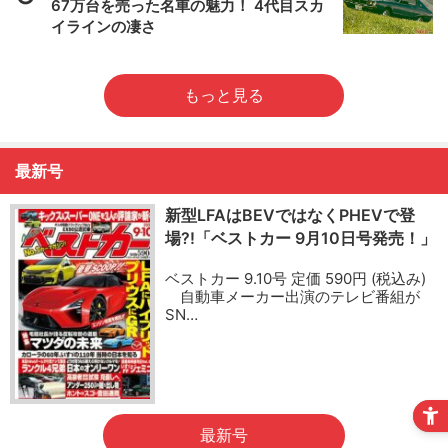
67万台を売った名車の魅力！ 4代目スカ
イラインの凄さ
もっと見る
最新号
新型LFAはBEVではなくPHEVで登
場?!「ベストカー 9月10日号発売！」
ベストカー 9.10号 定価 590円 (税込み)
自動車メーカー出演のテレビ番組が
SN…
最新号