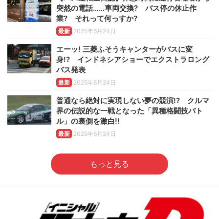
突然の電話……車両交換? バス停の休止作
業? それって何っすか?
最新
2025年6月24日
エーッ! 三菱ふそうキャンターがバスに変
身!? インドネシアショーでエクストラロング
バス発表
最新
2025年6月24日
普通なら絶対に実現しない夢の競演!? クルマ
界の伝説的な一戦となった「異種格闘技バト
ル」の裏側を激白!!
最新
2025年6月24日
もっと見る