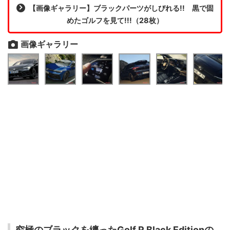
【画像ギャラリー】ブラックパーツがしびれる!! 黒で固
めたゴルフを見て!!!（28枚）
画像ギャラリー
究極のブラックを纏ったGolf R Black Editionの