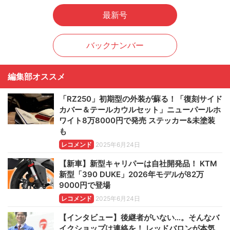
最新号
バックナンバー
編集部オススメ
「RZ250」初期型の外装が蘇る！「復刻サイド
カバー＆テールカウルセット」ニューパールホ
ワイト8万8000円で発売 ステッカー&未塗装
も
レコメンド
2025年6月24日
【新車】新型キャリパーは自社開発品！ KTM
新型「390 DUKE」2026年モデルが82万
9000円で登場
レコメンド
2025年6月24日
【インタビュー】後継者がいない…。そんなバ
イクショップは連絡を！ レッドバロンが本気