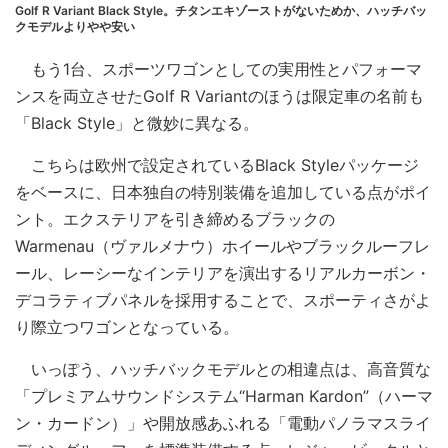
Golf R Variant Black Style。チタンエキゾーストがないためか、ハッチバッ
クモデルよりやや安い
もう1台、スポーツワゴンとしての実用性とパフォーマ
ンスを両立させたGolf R Variantのほうは限定車の名前も
「Black Style」と微妙に異なる。
こちらは欧州で設定されているBlack Styleパッケージ
をベースに、日本独自の特別装備を追加している点がポイ
ント。エクステリアを引き締めるブラックの
Warmenau（ヴァルメナウ）ホイールやブラックルーフレ
ール、レーシーなインテリアを演出するリアルカーボン・
デコラティブパネルを採用することで、スポーティさがよ
り際立つワゴンとなっている。
いっぽう、ハッチバックモデルとの相違点は、高音質な
「プレミアムサウンドシステム“Harman Kardon”（ハーマ
ン・カードン）」や開放感あふれる「電動パノラマスライ