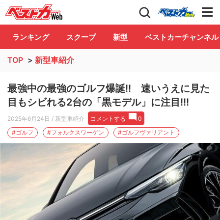
自動車情報誌「ベストカー」
Club
ランキング
スクープ
新型
ベストカーチャンネル
TOP
>
新型車紹介
最強中の最強のゴルフ爆誕!! 速いうえに見た
目もシビれる2台の「黒モデル」に注目!!!
2025年6月24日
/ 新型車紹介
コメントする
0
#ゴルフ
#フォルクスワーゲン
#ゴルフヴァリアント