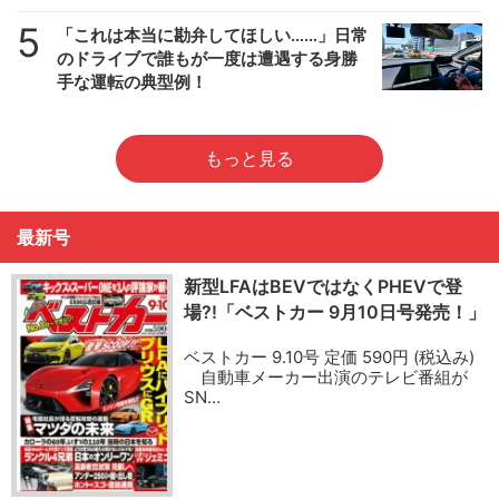
5
「これは本当に勘弁してほしい……」日常
のドライブで誰もが一度は遭遇する身勝
手な運転の典型例！
もっと見る
最新号
新型LFAはBEVではなくPHEVで登
場?!「ベストカー 9月10日号発売！」
ベストカー 9.10号 定価 590円 (税込み)
自動車メーカー出演のテレビ番組が
SN…