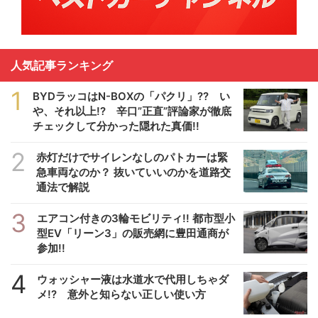
人気記事ランキング
1
BYDラッコはN-BOXの「パクリ」?? い
や、それ以上!? 辛口”正直”評論家が徹底
チェックして分かった隠れた真価!!
2
赤灯だけでサイレンなしのパトカーは緊
急車両なのか？ 抜いていいのかを道路交
通法で解説
3
エアコン付きの3輪モビリティ!! 都市型小
型EV「リーン3」の販売網に豊田通商が
参加!!
4
ウォッシャー液は水道水で代用しちゃダ
メ!? 意外と知らない正しい使い方