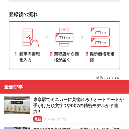
登録後の流れ
提供：carview!
最新記事
東京駅でミニカーに見惚れろ!! オートアートが
手がけた頭文字Dや007の精密モデルがド迫
力!!
最新
2022年1月12日