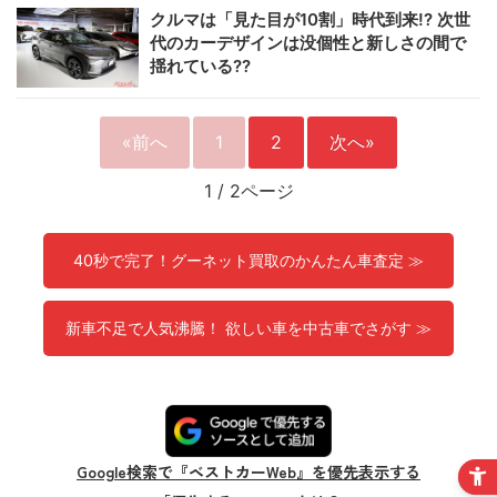
クルマは「見た目が10割」時代到来!? 次世
代のカーデザインは没個性と新しさの間で
揺れている??
«前へ
1
2
次へ»
1
/
2ページ
40秒で完了！グーネット買取のかんたん車査定 ≫
新車不足で人気沸騰！ 欲しい車を中古車でさがす ≫
Google検索で『ベストカーWeb』を優先表示する