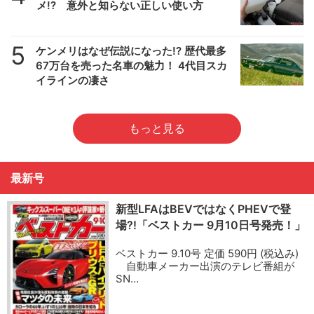
メ!? 意外と知らない正しい使い方
5
ケンメリはなぜ伝説になった!? 歴代最多
67万台を売った名車の魅力！ 4代目スカ
イラインの凄さ
もっと見る
最新号
新型LFAはBEVではなくPHEVで登
場?!「ベストカー 9月10日号発売！」
ベストカー 9.10号 定価 590円 (税込み)
自動車メーカー出演のテレビ番組が
SN…