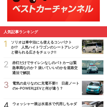
人気記事ランキング
1
ソリオは車中泊にも使えるコンパクト
か!? 人気ハイトワゴンのシートアレンジ
と寝られる広さをチェック!!
2
赤灯だけでサイレンなしのパトカーは緊
急車両なのか？ 抜いていいのかを道路交
通法で解説
3
電気の走りなのに充電不要!! 日産ノート
のe-POWERはEVと何が違う？
4
ウォッシャー液は水道水で代用しちゃダ