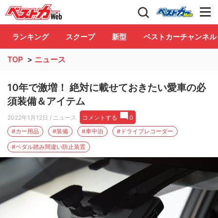
自動車情報誌「ベストカー」
Club
ランキング
スクープ
新型
ベストカーチャンネル
TOP
>
ニュース
10年で激増！ 絶対に載せておきたい愛車の必
須装備＆アイテム
2022年1月12日
/ ニュース
コメントする
0
#カー用品
#装備
#車中泊
#ドライブレコーダー
#ペダル踏み間違い防止装置