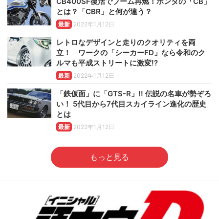
CB400SF復活でブーム再燃！ホンダの「CB」
とは？「CBR」と何が違う？
最新
2022年1月12日
レトロなデザインと走りのクオリティを両
立！ ワークの「シーカーFD」なら令和のク
ルマも平成ストリートに激変!?
最新
2022年1月12日
「鉄仮面」に「GTS-R」!! 伝説の名車が勢ぞろ
い！ 5代目から7代目スカイライン進化の歴史
とは
最新
2022年1月12日
もっと見る