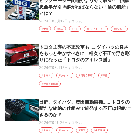
ビッグモーター問題がようやく収束!! 伊藤
忠商事が引き継がねばならない「負の遺産」
とは？
2024年03月12日
/
コラム
#中古
#購入
#不正
#ビッグモーター
#買い取り
トヨタ主導の不正改革も……ダイハツの良さ
をもっと生かすべき!? 相次ぐ不正で浮き彫
りになった「トヨタのアキレス腱」
2024年03月12日
/
コラム
#トヨタ
#ダイハツ
#日野自動車
#不正
#豊田自動織機
日野、ダイハツ、豊田自動織機…… トヨタの
新たな統治の仕組みで続発する不正は根絶で
きるのか？
2024年02月26日
/
コラム
#トヨタ
#ダイハツ
#不正
#中西孝樹