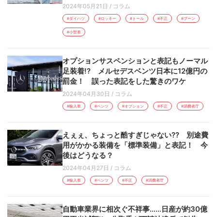
2024年05月21日
/
コラム
#ダイハツ
#ロッキー
#トール
#不正
#ブーン
#小型車
オプションサスペンションと表記もノーマル
足装着!? メルセデスベンツ日本に12億円の
罰金！ 誤った表記をした驚きのワケ
2024年04月30日
/
コラム
#輸入車
#ベンツ
#オプション
#不正
#消費者庁
えぇぇ、ちょっと酷すぎじゃない?? 別途費
用がかかる装備を「標準装備」と表記！ 今
後はどうなる？
2024年04月27日
/
コラム
#輸入車
#ベンツ
#不正
#消費者庁
自動車業界に相次ぐ不祥事……日産が約30億