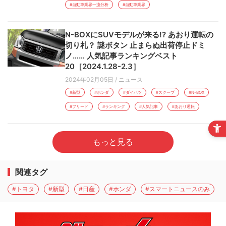
#自動車業界一流分析
#自動車業界
N-BOXにSUVモデルが来る!? あおり運転の
切り札？ 謎ボタン 止まらぬ出荷停止ドミ
ノ…… 人気記事ランキングベスト
20［2024.1.28-2.3］
2024年02月05日
/
ニュース
#新型
#ホンダ
#ダイハツ
#スクープ
#N-BOX
#フリード
#ランキング
#人気記事
#あおり運転
もっと見る
関連タグ
#トヨタ
#新型
#日産
#ホンダ
#スマートニュースのみ