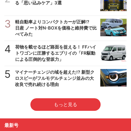
る「思い込みケア」3選
3
軽自動車よりコンパクトカーが正解!?
日産 ノート対N-BOXを価格と維持費で比
べてみた
4
荷物を載せるほど路面を捉える！ FFハイ
トワゴンに圧勝するエブリイの「FR駆動
による圧倒的な登坂力」
5
マイナーチェンジの域を超えた!? 新型ク
ロスビーがフルモデルチェンジ並みの大
改良で売れ続ける理由
もっと見る
最新号