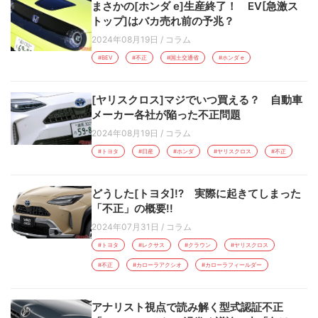
まさかの[ホンダ e]生産終了！ EV[急激ス
トップ]はバカ売れ前の予兆？
2024年08月19日
/
コラム
#BEV
#不正
#国土交通省
#ホンダ e
[ヤリスクロス]マジでいつ買える？ 自動車
メーカー各社が陥った不正問題
2024年08月19日
/
コラム
#トヨタ
#日産
#ホンダ
#ヤリスクロス
#不正
どうした[トヨタ]!? 実際に起きてしまった
「不正」の概要!!
2024年07月31日
/
コラム
#トヨタ
#レクサス
#クラウン
#ヤリスクロス
#不正
#カローラアクシオ
#カローラフィールダー
アナリスト視点で読み解く型式認証不正