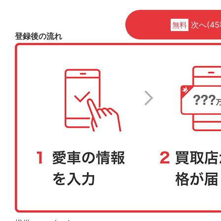
次へ(45
無料
登録後の流れ