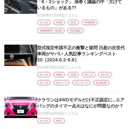
「6・3ショック」 渦巻く議論の中「欠けて
いるもの」がある??
2024年07月06日
/
コラム
#トヨタ
#社長
#不正
#中西孝樹
#自動車業界一流分析
#型式指定
型式指定申請不正の衝撃と疑問 日産の次世代
車両がヤバい 人気記事ランキングベスト
20［2024.6.2-6.8］
2024年06月10日
/
ニュース
#トヨタ
#新型
#日産
#ホンダ
#スズキ
#マツダ
#スクープ
#ランキング
#人気記事
クラウンは4WDモデルだけ不正認定に…エア
バッグのタイマー点火はなにが問題なのか？
2024年06月06日
/
コラム
#トヨタ
#不正