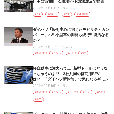
円不当減額!! 公取委が下請法違反で勧告
2024年04月17日
/
コラム
#日産
#ビジネス
#不正
#自動車業界
ダイハツ「軽を中心に据えたモビリティカン
パニー」へ!! 小型車の開発も続行!! 復活なる
か？
2024年04月08日
/
ビジネス
#軽自動車
#ダイハツ
#社長
#不正
軽自動車に注力って……新型トールはどうな
っちゃうのよ!? 3社共同の軽商用BEV
は!? 「ダイハツ新体制」で気になるギモン
2024年03月18日
/
コラム
#軽自動車
#ダイハツ
#ムーヴ
#トール
#不正
#CJPT