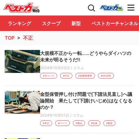
自動車情報誌「ベストカー」
Club
ランキング
スクープ
新型
ベストカーチャンネル
TOP
>
不正
大規模不正から一転……どうやらダイハツの
未来が明るそうだ!!
2024年10月03日
/
コラム
#ダイハツ
#不正
#自動車業界
#2030年
金型保管押し付け問題で[下請法見直し]へ議
論開始 果たして[下請けいじめ]はなくなる
のか？
2024年10月01日
/
コラム
#不正
#パーツ
#部品
#生産
#製造