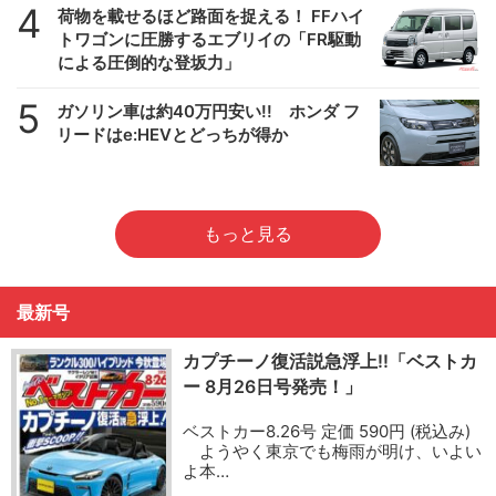
4
荷物を載せるほど路面を捉える！ FFハイ
トワゴンに圧勝するエブリイの「FR駆動
による圧倒的な登坂力」
5
ガソリン車は約40万円安い!! ホンダ フ
リードはe:HEVとどっちが得か
もっと見る
最新号
カプチーノ復活説急浮上!!「ベストカ
ー 8月26日号発売！」
ベストカー8.26号 定価 590円 (税込み)
ようやく東京でも梅雨が明け、いよい
よ本…