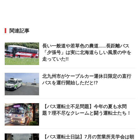
関連記事
長い一般道や若草色の農道……長距離バス
「夕張号」は実に北海道らしい風景の中を
走っていた!!
北九州市がケーブルカー運休日限定の直行
バスを運行開始しただと!?
【バス運転士不足問題】今年の夏も水問
題？理不尽なクレームと闘う運転士たち！
【バス運転士日誌】7月の営業所見学会は朝