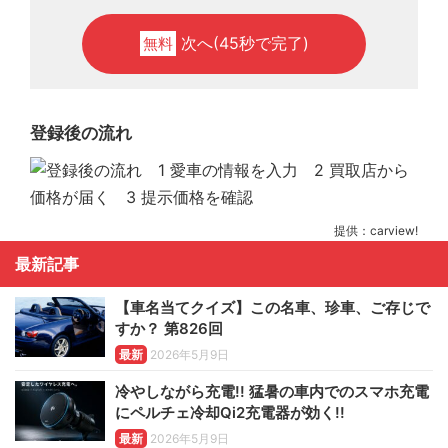
次へ(45秒で完了)
無料
登録後の流れ
提供：carview!
最新記事
【車名当てクイズ】この名車、珍車、ご存じで
すか？ 第826回
最新
2026年5月9日
冷やしながら充電!! 猛暑の車内でのスマホ充電
にペルチェ冷却Qi2充電器が効く!!
最新
2026年5月9日