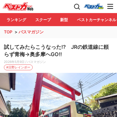
自動車情報誌「ベストカー」
Club
ランキング
スクープ
新型
ベストカーチャンネル
TOP
>
バスマガジン
試してみたらこうなった!? JRの鉄道線に頼
らず青梅→奥多摩へGO!!
2026年5月9日
/ バスマガジン
#日野レインボー