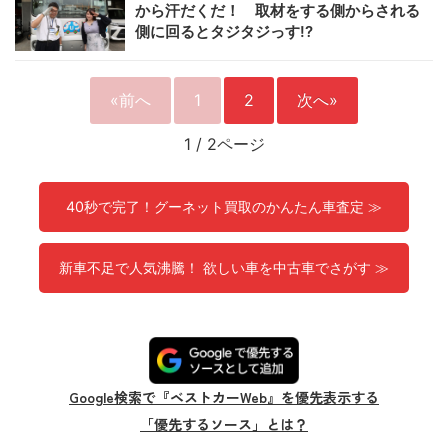
から汗だくだ！ 取材をする側からされる
側に回るとタジタジっす!?
«前へ
1
2
次へ»
1
/
2ページ
40秒で完了！グーネット買取のかんたん車査定 ≫
新車不足で人気沸騰！ 欲しい車を中古車でさがす ≫
Google検索で『ベストカーWeb』を優先表示する
「優先するソース」とは？