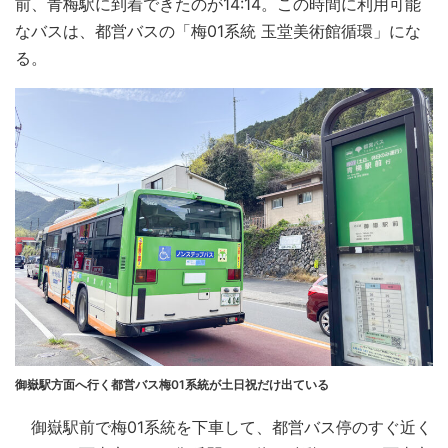
前、青梅駅に到着できたのが14:14。この時間に利用可能
なバスは、都営バスの「梅01系統 玉堂美術館循環」にな
る。
御嶽駅方面へ行く都営バス梅01系統が土日祝だけ出ている
御嶽駅前で梅01系統を下車して、都営バス停のすぐ近く