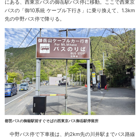
にある、西東京バスの御岳駅バス停に移動。ここで西東京
バスの「御10系統 ケーブル下行き」に乗り換えて、1.3km
先の中野バス停で降りる。
都営バスの御嶽駅前すぐそばの西東京バス御岳駅停留所
中野バス停で下車後は、約2km先の川井駅までバス路線