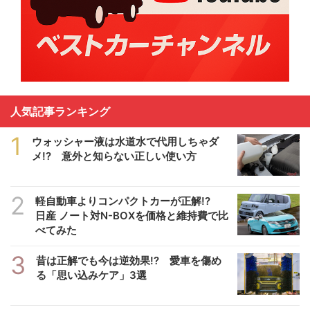
人気記事ランキング
1
ウォッシャー液は水道水で代用しちゃダ
メ!? 意外と知らない正しい使い方
2
軽自動車よりコンパクトカーが正解!?
日産 ノート対N-BOXを価格と維持費で比
べてみた
3
昔は正解でも今は逆効果!? 愛車を傷め
る「思い込みケア」3選