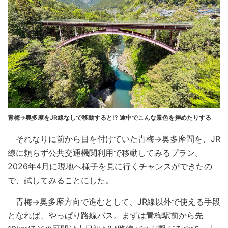
青梅→奥多摩をJR線なしで移動すると!? 途中でこんな景色を拝めたりする
それなりに前から目を付けていた青梅→奥多摩間を、JR
線に頼らず公共交通機関利用で移動してみるプラン。
2026年4月に現地へ様子を見に行くチャンスができたの
で、試してみることにした。
青梅→奥多摩方向で進むとして、JR線以外で使える手段
となれば、やっぱり路線バス。まずは青梅駅前から先