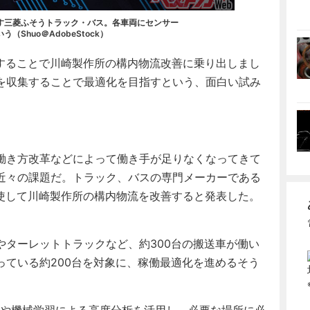
指す三菱ふそうトラック・バス。各車両にセンサー
Shuo＠AdobeStock）
することで川崎製作所の構内物流改善に乗り出しまし
を収集することで最適化を目指すという、面白い試み
働き方改革などによって働き手が足りなくなってきて
近々の課題だ。トラック、バスの専門メーカーである
駆使して川崎製作所の構内物流を改善すると発表した。
ターレットトラックなど、約300台の搬送車が働い
っている約200台を対象に、稼働最適化を進めるそう
）や機械学習による高度分析を活用し、必要な場所に必