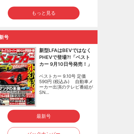
もっと見る
新号
新型LFAはBEVではなく
PHEVで登場?!「ベスト
カー 9月10日号発売！」
ベストカー 9.10号 定価
590円 (税込み) 自動車メ
ーカー出演のテレビ番組が
SN…
最新号
バックナンバー