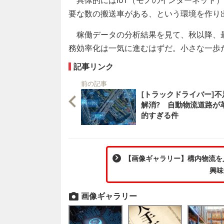
要な数の搬送車がある、という環境を作り
稼働データの分析結果を見て、秋以降、
務効率化は一気に進むはずだ。小さな一歩
記事リンク
前の記事
[トラックドライバー]不
解消? 自動物流道路が
的すぎる件
【画像ギャラリー】構内物流を
興味
画像ギャラリー