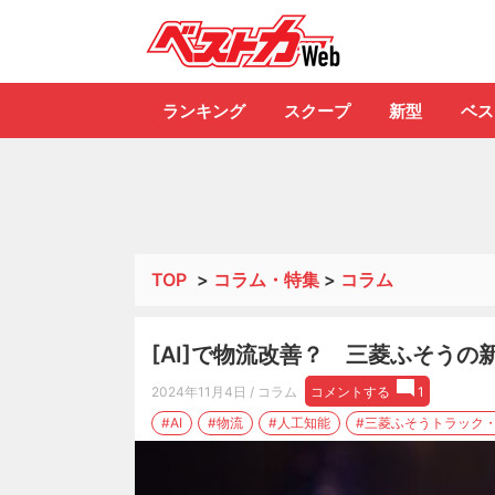
自動車情報誌「ベ
ランキング
スクープ
新型
ベス
TOP
>
コラム・特集
>
コラム
[AI]で物流改善？ 三菱ふそう
2024年11月4日
/ コラム
コメントする
1
#AI
#物流
#人工知能
#三菱ふそうトラック