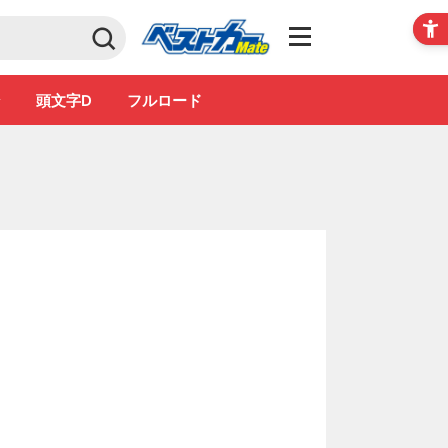
Club
ン
頭文字D
フルロード