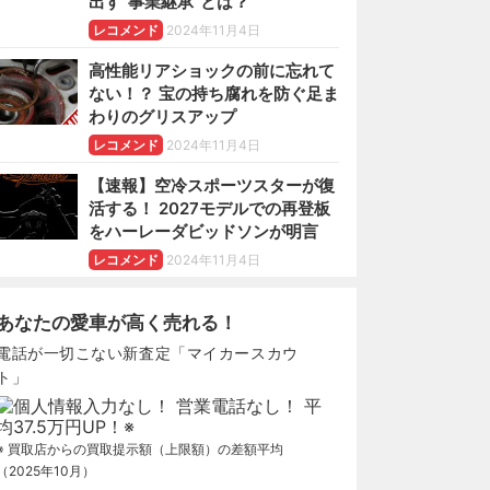
出す“事業継承”とは？
レコメンド
2024年11月4日
高性能リアショックの前に忘れて
ない！？ 宝の持ち腐れを防ぐ足ま
わりのグリスアップ
レコメンド
2024年11月4日
【速報】空冷スポーツスターが復
活する！ 2027モデルでの再登板
をハーレーダビッドソンが明言
レコメンド
2024年11月4日
あなたの愛車が高く売れる！
電話が一切こない新査定「マイカースカウ
ト」
※ 買取店からの買取提示額（上限額）の差額平均
（2025年10月）