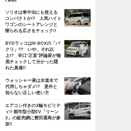
2
ソリオは車中泊にも使える
コンパクトか!? 人気ハイト
ワゴンのシートアレンジと
寝られる広さをチェック!!
3
BYDラッコはN-BOXの「パ
クリ」?? いや、それ以
上!? 辛口”正直”評論家が徹
底チェックして分かった隠
れた真価!!
4
ウォッシャー液は水道水で
代用しちゃダメ!? 意外と
知らない正しい使い方
5
エアコン付きの3輪モビリテ
ィ!! 都市型小型EV「リーン
3」の販売網に豊田通商が参
加!!