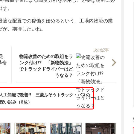
出す。
最適な配置での稼働を始めるという。工場内物流の業
だが、期待したいね。
次の記事
足
物流改善のための取組をラ
革命
ンク付け!? 「新物効法」
でトラックドライバーはど
うなる？
人工知能で改善!! 三菱ふそうトラック・バスの
深い試み（6枚）