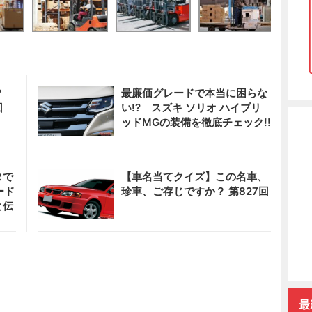
?
最廉価グレードで本当に困らな
回
い!? スズキ ソリオ ハイブリ
ッドMGの装備を徹底チェック!!
タで
【車名当てクイズ】この名車、
ード
珍車、ご存じですか？ 第827回
と伝
最