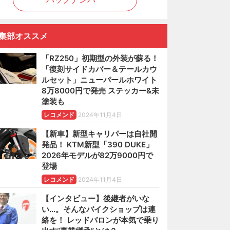
集部オススメ
「RZ250」初期型の外装が蘇る！
「復刻サイドカバー＆テールカウ
ルセット」ニューパールホワイト
8万8000円で発売 ステッカー&未
塗装も
レコメンド
2024年11月4日
【新車】新型キャリパーは自社開
発品！ KTM新型「390 DUKE」
2026年モデルが82万9000円で
登場
レコメンド
2024年11月4日
【インタビュー】後継者がいな
い…。そんなバイクショップは連
絡を！ レッドバロンが本気で乗り