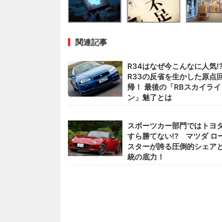
関連記事
R34はなぜ今こんなに人気!
R33の反省を生かした原点
帰！ 最後の「RBスカイライ
ン」魅了とは
スポーツカー部門ではトヨ
すら勝てない!? マツダ ロ
スターが誇る圧倒的シェア
統の底力！