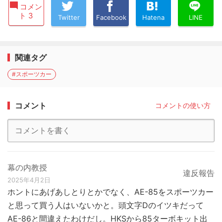
コメン
ト 3
Twitter
Facebook
Hatena
LINE
関連タグ
#スポーツカー
コメント
コメントの使い方
幕の内教授
違反報告
2025年4月2日
ホントにあげあしとりとかでなく、AE-85をスポーツカー
と思って買う人はいないかと。頭文字Dのイツキだって
AE-86と間違えたわけだし。HKSから85ターボキット出