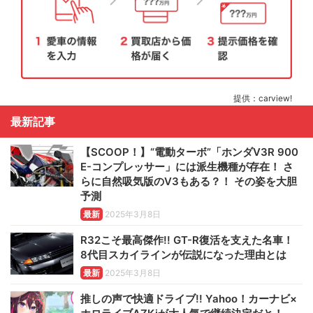
提供：carview!
最新記事
【SCOOP！】“電動ターボ”「ホンダV3R 900
E-コンプレッサー」には派生機種が存在！ さ
らに自然吸気版のV3もある？！ その姿を大胆
予測
最新
2025年3月8日
R32こそ最高傑作!! GT-R復活を支えた名車！
8代目スカイラインが伝説になった理由とは
最新
2025年3月8日
推しの声で快適ドライブ!! Yahoo！カーナビ×