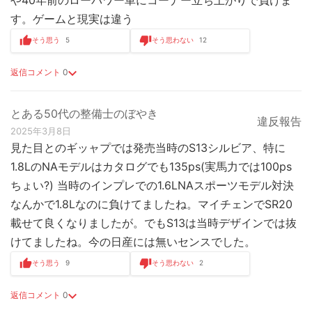
す。ゲームと現実は違う
そう思う
5
そう思わない
12
返信コメント
0
とある50代の整備士のぼやき
違反報告
2025年3月8日
見た目とのギッャプでは発売当時のS13シルビア、特に
1.8LのNAモデルはカタログでも135ps(実馬力では100ps
ちょい?) 当時のインプレでの1.6LNAスポーツモデル対決
なんかで1.8Lなのに負けてましたね。マイチェンでSR20
載せて良くなりましたが。でもS13は当時デザインでは抜
けてましたね。今の日産には無いセンスでした。
そう思う
9
そう思わない
2
返信コメント
0