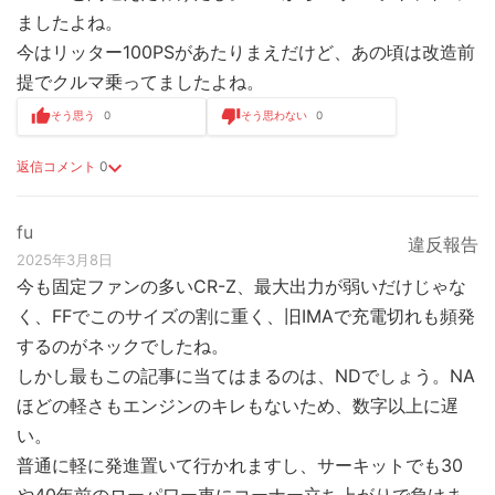
ましたよね。
今はリッター100PSがあたりまえだけど、あの頃は改造前
提でクルマ乗ってましたよね。
そう思う
0
そう思わない
0
返信コメント
0
fu
違反報告
2025年3月8日
今も固定ファンの多いCR-Z、最大出力が弱いだけじゃな
く、FFでこのサイズの割に重く、旧IMAで充電切れも頻発
するのがネックでしたね。
しかし最もこの記事に当てはまるのは、NDでしょう。NA
ほどの軽さもエンジンのキレもないため、数字以上に遅
い。
普通に軽に発進置いて行かれますし、サーキットでも30
や40年前のローパワー車にコーナー立ち上がりで負けま