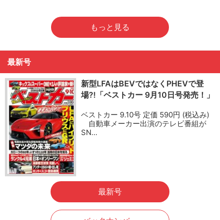
もっと見る
最新号
新型LFAはBEVではなくPHEVで登
場?!「ベストカー 9月10日号発売！」
ベストカー 9.10号 定価 590円 (税込み)
自動車メーカー出演のテレビ番組が
SN…
最新号