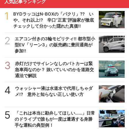
人気記事ランキング
1
BYDラッコはN-BOXの「パクリ」?? い
や、それ以上!? 辛口”正直”評論家が徹底
チェックして分かった隠れた真価!!
2
エアコン付きの3輪モビリティ!! 都市型小
型EV「リーン3」の販売網に豊田通商が
参加!!
3
赤灯だけでサイレンなしのパトカーは緊
急車両なのか？ 抜いていいのかを道路交
通法で解説
4
ウォッシャー液は水道水で代用しちゃダ
メ!? 意外と知らない正しい使い方
5
「これは本当に勘弁してほしい……」日常
のドライブで誰もが一度は遭遇する身勝
手な運転の典型例！