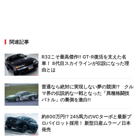
関連記事
R32こそ最高傑作!! GT-R復活を支えた名
車！ 8代目スカイラインが伝説になった理
由とは
普通なら絶対に実現しない夢の競演!? クル
マ界の伝説的な一戦となった「異種格闘技
バトル」の裏側を激白!!
約800万円!? 245馬力のVCターボと最新プ
ロパイロット採用！ 新型日産ムラーノ日本
発売