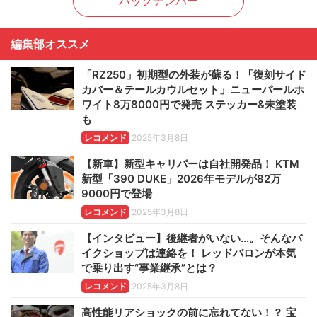
バックナンバー
編集部オススメ
「RZ250」初期型の外装が蘇る！「復刻サイド
カバー＆テールカウルセット」ニューパールホ
ワイト8万8000円で発売 ステッカー&未塗装
も
レコメンド
2025年3月8日
【新車】新型キャリパーは自社開発品！ KTM
新型「390 DUKE」2026年モデルが82万
9000円で登場
レコメンド
2025年3月8日
【インタビュー】後継者がいない…。そんなバ
イクショップは連絡を！ レッドバロンが本気
で乗り出す“事業継承”とは？
レコメンド
2025年3月8日
高性能リアショックの前に忘れてない！？ 宝