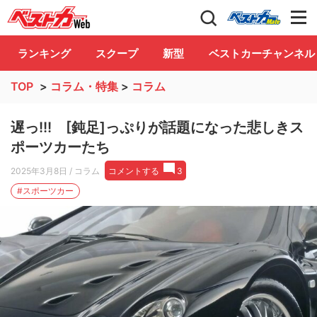
自動車情報誌「ベストカー」
Club
ランキング
スクープ
新型
ベストカーチャンネル
TOP
>
コラム・特集
>
コラム
遅っ!!! [鈍足]っぷりが話題になった悲しきス
ポーツカーたち
2025年3月8日
/ コラム
コメントする
3
#スポーツカー