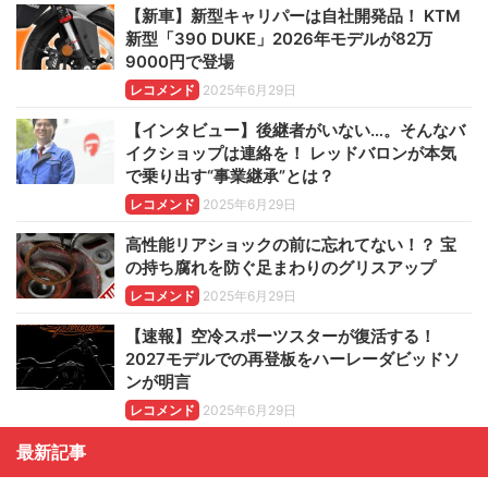
【新車】新型キャリパーは自社開発品！ KTM
新型「390 DUKE」2026年モデルが82万
9000円で登場
レコメンド
2025年6月29日
【インタビュー】後継者がいない…。そんなバ
イクショップは連絡を！ レッドバロンが本気
で乗り出す“事業継承”とは？
レコメンド
2025年6月29日
高性能リアショックの前に忘れてない！？ 宝
の持ち腐れを防ぐ足まわりのグリスアップ
レコメンド
2025年6月29日
【速報】空冷スポーツスターが復活する！
2027モデルでの再登板をハーレーダビッドソ
ンが明言
レコメンド
2025年6月29日
最新記事