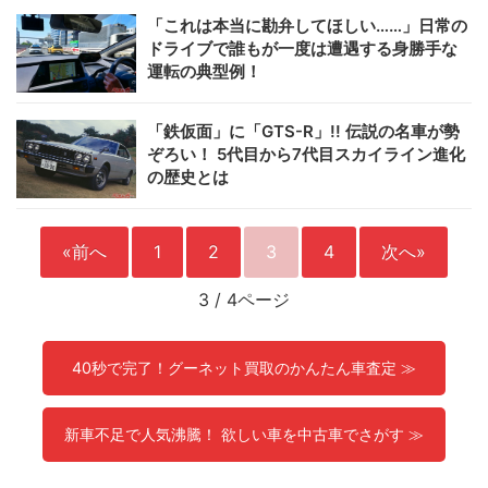
「これは本当に勘弁してほしい……」日常の
ドライブで誰もが一度は遭遇する身勝手な
運転の典型例！
「鉄仮面」に「GTS-R」!! 伝説の名車が勢
ぞろい！ 5代目から7代目スカイライン進化
の歴史とは
«前へ
1
2
3
4
次へ»
3
/
4ページ
40秒で完了！グーネット買取のかんたん車査定 ≫
新車不足で人気沸騰！ 欲しい車を中古車でさがす ≫