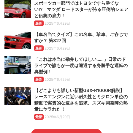
スポーツカー部門ではトヨタですら勝てな
い!? マツダ ロードスターが誇る圧倒的シェア
と伝統の底力！
最新
2025年6月29日
【車名当てクイズ】この名車、珍車、ご存じで
すか？ 第827回
最新
2025年6月29日
「これは本当に勘弁してほしい……」日常のド
ライブで誰もが一度は遭遇する身勝手な運転の
典型例！
最新
2025年6月29日
【どこよりも詳しい新型GSX-R1000R解説】
レースエンジンに近い耐久性とミクロン単位の
精度で実質的な速さを追求、スズキ開発陣の熱
量にヤラれた！
最新
2025年6月29日