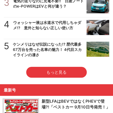
3
電気の走りなのに充電不要!! 日産ノート
のe-POWERはEVと何が違う？
4
ウォッシャー液は水道水で代用しちゃダ
メ!? 意外と知らない正しい使い方
5
ケンメリはなぜ伝説になった!? 歴代最多
67万台を売った名車の魅力！ 4代目スカ
イラインの凄さ
もっと見る
最新号
新型LFAはBEVではなくPHEVで登
場?!「ベストカー 9月10日号発売！」