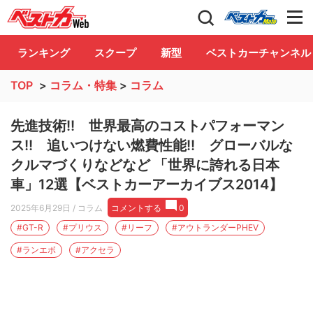
自動車情報誌「ベストカー」
Club
ランキング
スクープ
新型
ベストカーチャンネル
TOP
>
コラム・特集
>
コラム
先進技術!! 世界最高のコストパフォーマン
ス!! 追いつけない燃費性能!! グローバルな
クルマづくりなどなど 「世界に誇れる日本
車」12選【ベストカーアーカイブス2014】
2025年6月29日
/ コラム
コメントする
0
#GT-R
#プリウス
#リーフ
#アウトランダーPHEV
#ランエボ
#アクセラ