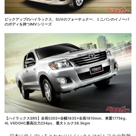
ピックアップのハイラックス、SUVのフォーチュナー、ミニバンのイノーバ
のボディを持つIMVシリーズ
【ハイラックスSR5】全長5255×全幅1835×全高1810mm、車重1775kg、
4L V6DOHC最高出力234ps、最大トルク38.3kgm