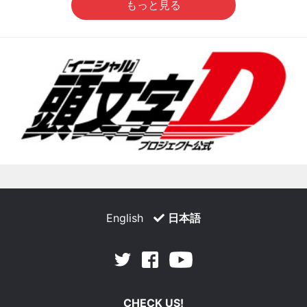
もっと見る
English
日本語
Facebook
Youtube
Twitter
CHECK US!