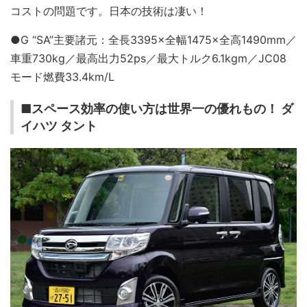
コストの問題です。日本の技術は凄い！
●G “SA”主要諸元：全長3395×全幅1475×全高1490mm／
車重730kg／最高出力52ps／最大トルク6.1kgm／JC08
モード燃費33.4km/L
■スペース効率の使い方は世界一の優れもの！ ダ
イハツ タント