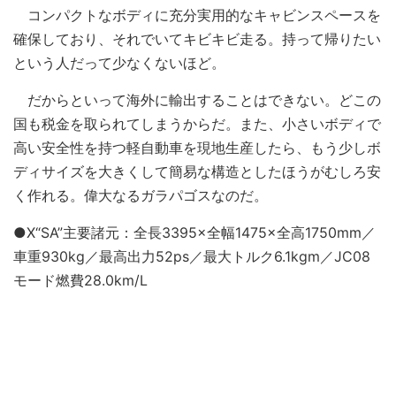
コンパクトなボディに充分実用的なキャビンスペースを
確保しており、それでいてキビキビ走る。持って帰りたい
という人だって少なくないほど。
だからといって海外に輸出することはできない。どこの
国も税金を取られてしまうからだ。また、小さいボディで
高い安全性を持つ軽自動車を現地生産したら、もう少しボ
ディサイズを大きくして簡易な構造としたほうがむしろ安
く作れる。偉大なるガラパゴスなのだ。
●X“SA”主要諸元：全長3395×全幅1475×全高1750mm／
車重930kg／最高出力52ps／最大トルク6.1kgm／JC08
モード燃費28.0km/L