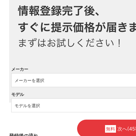
メーカー
モデル
次へ(45
無料
登録後の流れ