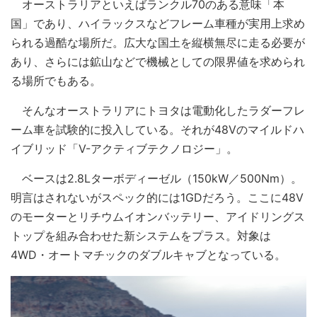
オーストラリアといえばランクル70のある意味「本
国」であり、ハイラックスなどフレーム車種が実用上求め
られる過酷な場所だ。広大な国土を縦横無尽に走る必要が
あり、さらには鉱山などで機械としての限界値を求められ
る場所でもある。
そんなオーストラリアにトヨタは電動化したラダーフレ
ーム車を試験的に投入している。それが48Vのマイルドハ
イブリッド「V-アクティブテクノロジー」。
ベースは2.8Lターボディーゼル（150kW／500Nm）。
明言はされないがスペック的には1GDだろう。ここに48V
のモーターとリチウムイオンバッテリー、アイドリングス
トップを組み合わせた新システムをプラス。対象は
4WD・オートマチックのダブルキャブとなっている。