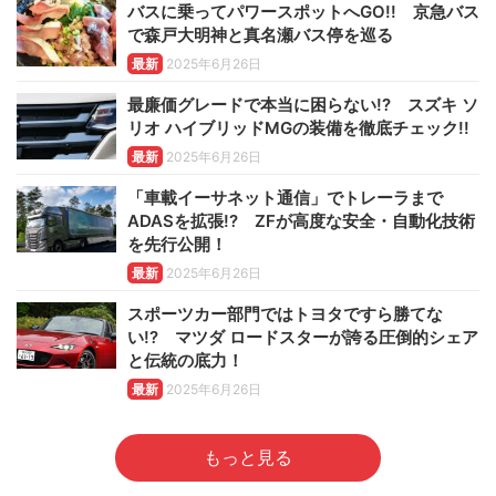
バスに乗ってパワースポットへGO!! 京急バス
で森戸大明神と真名瀬バス停を巡る
最新
2025年6月26日
最廉価グレードで本当に困らない!? スズキ ソ
リオ ハイブリッドMGの装備を徹底チェック!!
最新
2025年6月26日
「車載イーサネット通信」でトレーラまで
ADASを拡張!? ZFが高度な安全・自動化技術
を先行公開！
最新
2025年6月26日
スポーツカー部門ではトヨタですら勝てな
い!? マツダ ロードスターが誇る圧倒的シェア
と伝統の底力！
最新
2025年6月26日
もっと見る