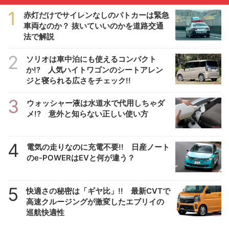
1
赤灯だけでサイレンなしのパトカーは緊急
車両なのか？ 抜いていいのかを道路交通
法で解説
2
ソリオは車中泊にも使えるコンパクト
か!? 人気ハイトワゴンのシートアレン
ジと寝られる広さをチェック!!
3
ウォッシャー液は水道水で代用しちゃダ
メ!? 意外と知らない正しい使い方
4
電気の走りなのに充電不要!! 日産ノート
のe-POWERはEVと何が違う？
5
快適さの秘密は「ギヤ比」!! 最新CVTで
高速クルージングが激変したエブリイの
巡航快適性