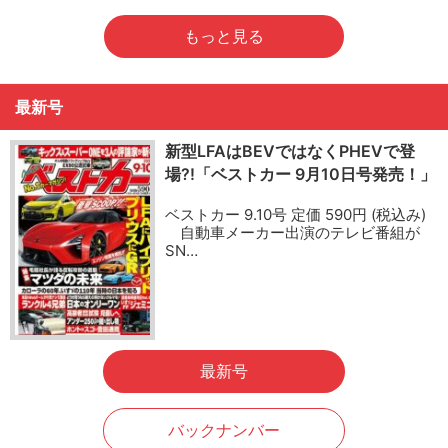
もっと見る
最新号
新型LFAはBEVではなくPHEVで登
場?!「ベストカー 9月10日号発売！」
ベストカー 9.10号 定価 590円 (税込み)
自動車メーカー出演のテレビ番組が
SN…
最新号
バックナンバー