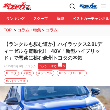
自動車情報誌「ベストカー」
Club
ランキング
スクープ
新型
ベストカーチャンネル
TOP
>
コラム・特集
>
コラム
【ランクルも歩む道か】ハイラックス2.8Lデ
ィーゼルを電動化!! 48V「新型ハイブリッ
ド」で悪路に挑む豪州トヨタの本気
2025年6月26日
/ コラム
コメントする
0
#トヨタ
#新型
#ランクル
#ランドクルーザー
#ハイラックス