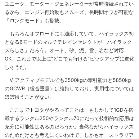
ユニーク。モーター・ジェネレーターが常時接続されてい
るから、エンジン再始動もスムーズ。長時間オフが可能な
「ロングモード」も搭載。
もちろんオフロードにも適応していて、ハイラックス初
となる6モードのマルチテレインセレクトが「ハイラック
スらしさ」だろう。オート、砂、泥、雪、岩など対応
OK。これまで以上に“どこでも行ける”ピックアップに進化
しそうだ。
V-アクティブモデルでも3500kgの牽引能力と5850kg
のGCWR（総合重量）は維持しており、実用性については
ほぼ損うことがない。
ここまでトヨタがやるってことは、もしかして1GDを搭
載するランクル250やランクル70にだって技術的な応用は
充分に可能性はあるのだろうか。当然ながらハイラックス
のためだけとも考えにくいわけで、しかもオーストラリア