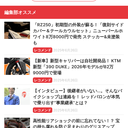
編集部オススメ
「RZ250」初期型の外装が蘇る！「復刻サイド
カバー＆テールカウルセット」ニューパールホ
ワイト8万8000円で発売 ステッカー&未塗装
も
レコメンド
2025年6月26日
【新車】新型キャリパーは自社開発品！ KTM
新型「390 DUKE」2026年モデルが82万
9000円で登場
レコメンド
2025年6月26日
【インタビュー】後継者がいない…。そんなバ
イクショップは連絡を！ レッドバロンが本気
で乗り出す“事業継承”とは？
レコメンド
2025年6月26日
高性能リアショックの前に忘れてない！？ 宝
の持ち腐れを防ぐ足まわりのグリスアップ