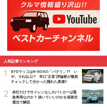
人気記事ランキング
1
BYDラッコはN-BOXの「パクリ」?? い
や、それ以上!? 辛口”正直”評論家が徹底
チェックして分かった隠れた真価!!
2
赤灯だけでサイレンなしのパトカーは緊
急車両なのか？ 抜いていいのかを道路交
通法で解説