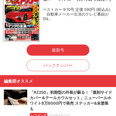
ベストカー 9.10号 定価 590円 (税込み)
自動車メーカー出演のテレビ番組が
SN…
最新号
バックナンバー
編集部オススメ
「RZ250」初期型の外装が蘇る！「復刻サイド
カバー＆テールカウルセット」ニューパールホ
ワイト8万8000円で発売 ステッカー&未塗装
も
レコメンド
2026年6月11日