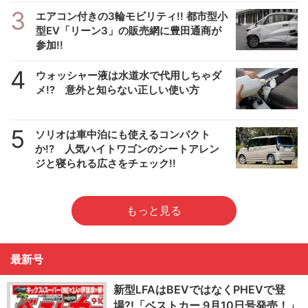
3
エアコン付きの3輪モビリティ!! 都市型小
型EV「リーン3」の販売網に豊田通商が
参加!!
4
ウォッシャー液は水道水で代用しちゃダ
メ!? 意外と知らない正しい使い方
5
ソリオは車中泊にも使えるコンパクト
か!? 人気ハイトワゴンのシートアレン
ジと寝られる広さをチェック!!
もっと見る
最新号
新型LFAはBEVではなくPHEVで登
場?!「ベストカー 9月10日号発売！」