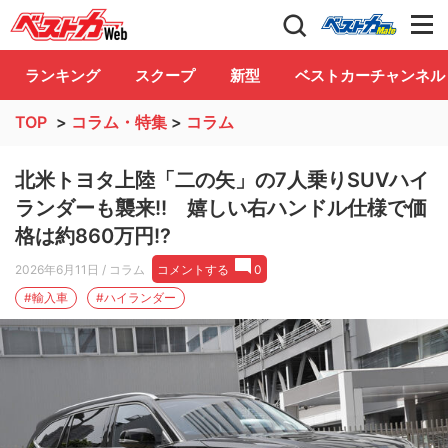
自動車情報誌「ベストカー」
Club
ランキング
スクープ
新型
ベストカーチャンネル
TOP
>
コラム・特集
>
コラム
北米トヨタ上陸「二の矢」の7人乗りSUVハイ
ランダーも襲来!! 嬉しい右ハンドル仕様で価
格は約860万円!?
2026年6月11日
/ コラム
コメントする
0
#輸入車
#ハイランダー