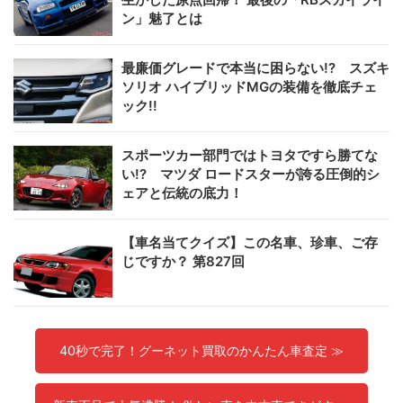
ン」魅了とは
最廉価グレードで本当に困らない!? スズキ
ソリオ ハイブリッドMGの装備を徹底チェ
ック!!
スポーツカー部門ではトヨタですら勝てな
い!? マツダ ロードスターが誇る圧倒的シ
ェアと伝統の底力！
【車名当てクイズ】この名車、珍車、ご存
じですか？ 第827回
40秒で完了！グーネット買取のかんたん車査定 ≫