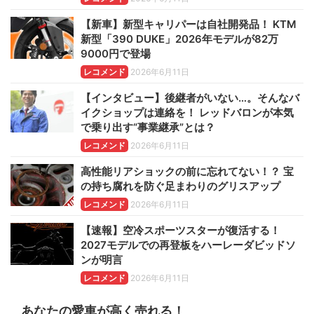
【新車】新型キャリパーは自社開発品！ KTM
新型「390 DUKE」2026年モデルが82万
9000円で登場
レコメンド
2026年6月11日
【インタビュー】後継者がいない…。そんなバ
イクショップは連絡を！ レッドバロンが本気
で乗り出す“事業継承”とは？
レコメンド
2026年6月11日
高性能リアショックの前に忘れてない！？ 宝
の持ち腐れを防ぐ足まわりのグリスアップ
レコメンド
2026年6月11日
【速報】空冷スポーツスターが復活する！
2027モデルでの再登板をハーレーダビッドソ
ンが明言
レコメンド
2026年6月11日
あなたの愛車が高く売れる！