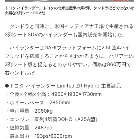
トヨタ ハイランダー。トヨタの北米生産車の第2弾。タンドラほどではないが
大柄な3列シートSUVだ
タンドラと同時に、米国インディアナ工場で生産される
3列シートSUVのハイランダーも国内販売を開始した。
ハイランダーはGA-Kプラットフォームに2.5L直4ハイ
ブリッドを搭載することからもわかるように、ハリアーの
3列シート版と捉えるとわかりやすい。価格は860万円で
右ハンドルだ。
●トヨタ ハイランダー Limited ZR Hybrid 主要諸元
・全長×全幅×全高：4950×1930×1730mm
・ホイールベース：2850mm
・車両重量：2060kg
・エンジン：直列4気筒DOHC（A25A型）
・総排気量：2487cc
・最高出力：193ps/6000rpm