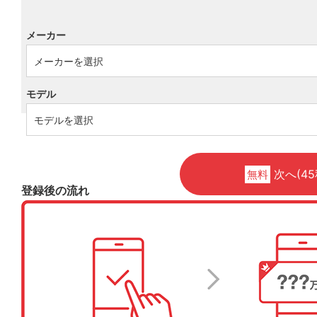
メーカー
モデル
次へ(45
無料
登録後の流れ