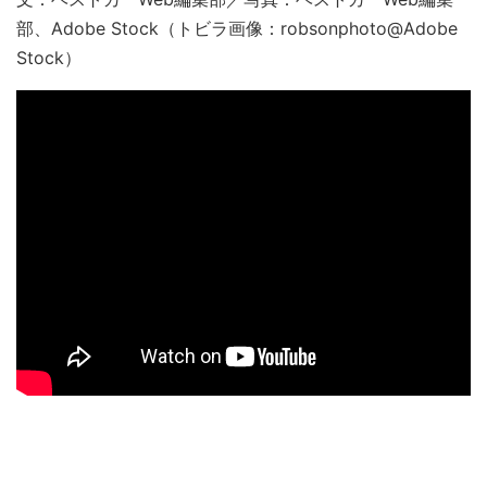
部、Adobe Stock（トビラ画像：robsonphoto@Adobe
Stock）