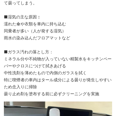
て曇ってしまう。
■湿気の主な原因
：
濡れた傘や衣類を車内に持ち込む
同乗者が多い（人が発する湿気）
雨水の染み込んだフロアマットなど
■ガラス汚れの落とし方：
ミネラル分や不純物が入っていない精製水をキッチンペー
パーやクロスにつけて拭きあげる
中性洗剤を薄めたもので内側のガラスを拭く
特に喫煙者の車内はタール成分による曇りが発生しやすい
ため念入りに掃除
曇り止め剤を塗布する前に必ずクリーニングを実施