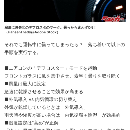
扇形に波矢印のデフロスタのマーク。曇ったら迷わずON！
（HansenThedy@Adobe Stock）
それでも運転中に曇ってしまったら？ 落ち着いて以下の
手順を実行する。
■エアコンの「デフロスター」モードを起動
フロントガラスに風を集中させ、素早く曇りを取り除く
■風量は最大に設定
急速に乾燥させることで効果が高まる
■外気導入 vs 内気循環の切り替え
外気が乾燥しているときは「外気導入」
雨天時や湿度が高い場合は「内気循環＋除湿」が効果的
■温度設定は“高め”が正解