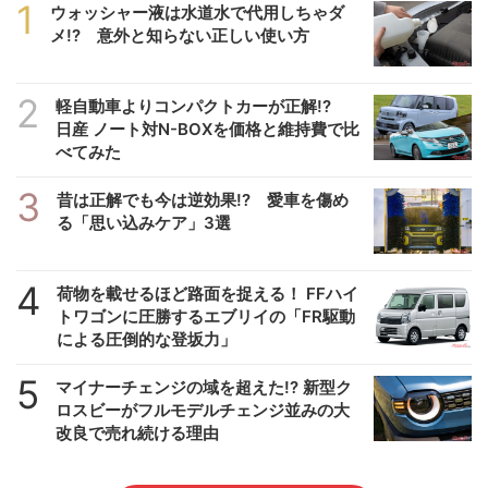
1
ウォッシャー液は水道水で代用しちゃダ
メ!? 意外と知らない正しい使い方
2
軽自動車よりコンパクトカーが正解!?
日産 ノート対N-BOXを価格と維持費で比
べてみた
3
昔は正解でも今は逆効果!? 愛車を傷め
る「思い込みケア」3選
4
荷物を載せるほど路面を捉える！ FFハイ
トワゴンに圧勝するエブリイの「FR駆動
による圧倒的な登坂力」
5
マイナーチェンジの域を超えた!? 新型ク
ロスビーがフルモデルチェンジ並みの大
改良で売れ続ける理由