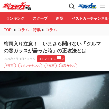
自動車情報誌「ベストカー」
Club
ランキング
スクープ
新型
ベストカーチャンネル
TOP
>
コラム・特集
>
コラム
梅雨入り注意！ いまさら聞けない「クルマ
の窓ガラスが曇った時」の正攻法とは
2026年6月11日
/ コラム
コメントする
0
#実用
#メンテナンス
#梅雨
#窓ガラス