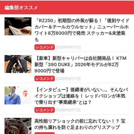
編集部オススメ
「RZ250」初期型の外装が蘇る！「復刻サイド
カバー＆テールカウルセット」ニューパールホ
ワイト8万8000円で発売 ステッカー&未塗装
も
レコメンド
2026年6月11日
【新車】新型キャリパーは自社開発品！ KTM
新型「390 DUKE」2026年モデルが82万
9000円で登場
レコメンド
2026年6月11日
【インタビュー】後継者がいない…。そんなバ
イクショップは連絡を！ レッドバロンが本気
で乗り出す“事業継承”とは？
レコメンド
2026年6月11日
高性能リアショックの前に忘れてない！？ 宝
の持ち腐れを防ぐ足まわりのグリスアップ