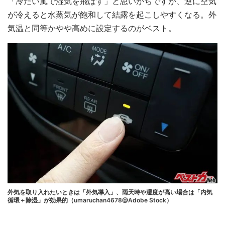
「冷たい風で湿気を飛ばす」と思いがちですが、逆に空気
が冷えると水蒸気が飽和して結露を起こしやすくなる。外
気温と同等かやや高めに設定するのがベスト。
外気を取り入れたいときは「外気導入」、雨天時や湿度が高い場合は「内気
循環＋除湿」が効果的（umaruchan4678@Adobe Stock）