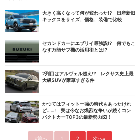
大きく高くなって何が変わった!? 日産新旧
キックスをサイズ、価格、装備で比較
セカンドカーにエブリイ最強説!? 何でもこ
なす万能サブ機の活用術とは!?
2列目はアルヴェル超え!? レクサス史上最
大級SUVが豪華すぎる件
かつてはフィット一強の時代もあったけれ
ど……! 実は今なお熾烈な争いが続くコン
パクトカーTOP3の最新勢力図！
«前へ
1
2
次へ»