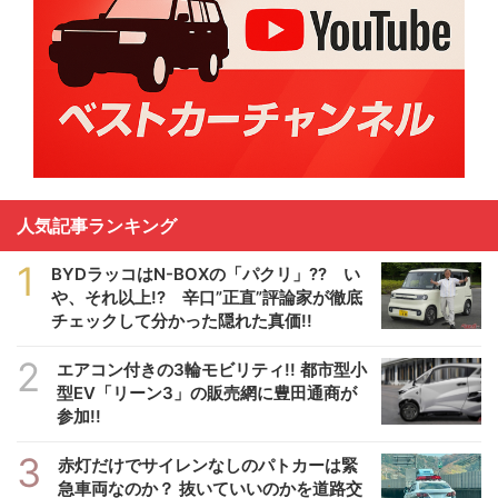
人気記事ランキング
1
BYDラッコはN-BOXの「パクリ」?? い
や、それ以上!? 辛口”正直”評論家が徹底
チェックして分かった隠れた真価!!
2
エアコン付きの3輪モビリティ!! 都市型小
型EV「リーン3」の販売網に豊田通商が
参加!!
3
赤灯だけでサイレンなしのパトカーは緊
急車両なのか？ 抜いていいのかを道路交