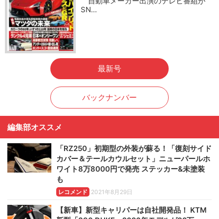
自動車メーカー出演のテレビ番組が
SN…
最新号
バックナンバー
編集部オススメ
「RZ250」初期型の外装が蘇る！「復刻サイド
カバー＆テールカウルセット」ニューパールホ
ワイト8万8000円で発売 ステッカー&未塗装
も
レコメンド
2021年8月29日
【新車】新型キャリパーは自社開発品！ KTM