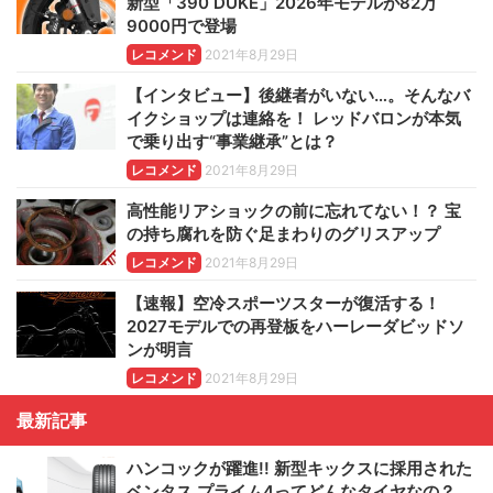
新型「390 DUKE」2026年モデルが82万
9000円で登場
レコメンド
2021年8月29日
【インタビュー】後継者がいない…。そんなバ
イクショップは連絡を！ レッドバロンが本気
で乗り出す“事業継承”とは？
レコメンド
2021年8月29日
高性能リアショックの前に忘れてない！？ 宝
の持ち腐れを防ぐ足まわりのグリスアップ
レコメンド
2021年8月29日
【速報】空冷スポーツスターが復活する！
2027モデルでの再登板をハーレーダビッドソ
ンが明言
レコメンド
2021年8月29日
最新記事
ハンコックが躍進!! 新型キックスに採用された
ベンタス プライム4ってどんなタイヤなの？