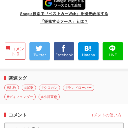
Google検索で『ベストカーWeb』を優先表示する
「優先するソース」とは？
コメン
ト 0
Twitter
Facebook
Hatena
LINE
関連タグ
#SUV
#試乗
#クロカン
#ランドローバー
#ディフェンダー
#小川直也
コメント
コメントの使い方