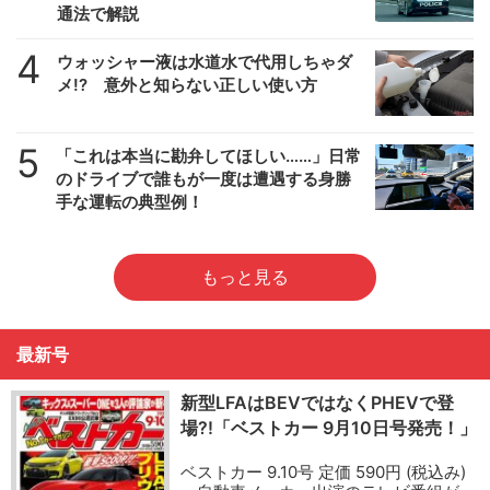
通法で解説
4
ウォッシャー液は水道水で代用しちゃダ
メ!? 意外と知らない正しい使い方
5
「これは本当に勘弁してほしい……」日常
のドライブで誰もが一度は遭遇する身勝
手な運転の典型例！
もっと見る
最新号
新型LFAはBEVではなくPHEVで登
場?!「ベストカー 9月10日号発売！」
ベストカー 9.10号 定価 590円 (税込み)