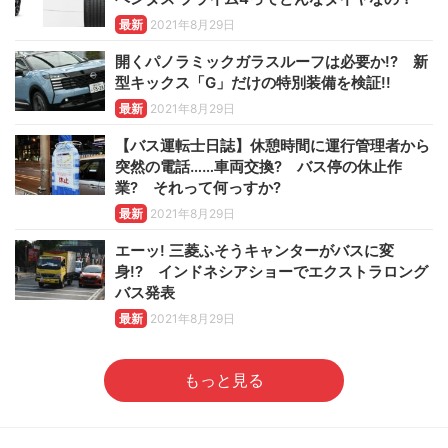
最新
2021年8月29日
開くパノラミックガラスルーフは必要か!? 新
型キックス「G」だけの特別装備を検証!!
最新
2021年8月29日
【バス運転士日誌】休憩時間に運行管理者から
突然の電話……車両交換? バス停の休止作
業? それって何っすか?
最新
2021年8月29日
エーッ! 三菱ふそうキャンターがバスに変
身!? インドネシアショーでエクストラロング
バス発表
最新
2021年8月29日
もっと見る