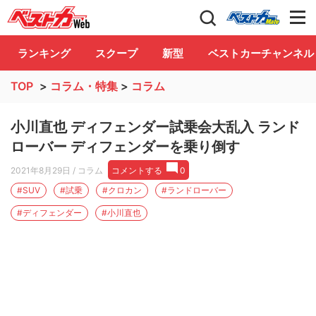
自動車情報誌「ベストカー」
Club
ランキング
スクープ
新型
ベストカーチャンネル
TOP
>
コラム・特集
>
コラム
小川直也 ディフェンダー試乗会大乱入 ランド
ローバー ディフェンダーを乗り倒す
2021年8月29日
/ コラム
コメントする
0
#SUV
#試乗
#クロカン
#ランドローバー
#ディフェンダー
#小川直也