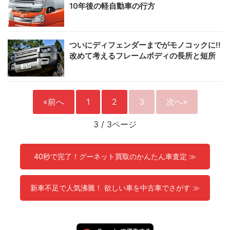
10年後の軽自動車の行方
ついにディフェンダーまでがモノコックに!!
改めて考えるフレームボディの長所と短所
«前へ
1
2
3
次へ»
3
/
3ページ
40秒で完了！グーネット買取のかんたん車査定 ≫
新車不足で人気沸騰！ 欲しい車を中古車でさがす ≫