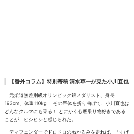
【番外コラム】特別寄稿 清水草一が見た小川直也
元柔道無差別級オリンピック銀メダリスト、身長
193cm、体重110kg！ その巨体を折り曲げて、小川直也は
どんなクルマにも乗る！ とにかく心底乗り物好きである
ことが、ヒシヒシと感じられた。
ディフェンダーでドロドロのぬかるみを走れば、「すげ