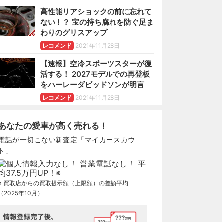
高性能リアショックの前に忘れて
ない！？ 宝の持ち腐れを防ぐ足ま
わりのグリスアップ
レコメンド
2021年11月28日
【速報】空冷スポーツスターが復
活する！ 2027モデルでの再登板
をハーレーダビッドソンが明言
レコメンド
2021年11月28日
あなたの愛車が高く売れる！
電話が一切こない新査定「マイカースカウ
ト」
※ 買取店からの買取提示額（上限額）の差額平均
（2025年10月）