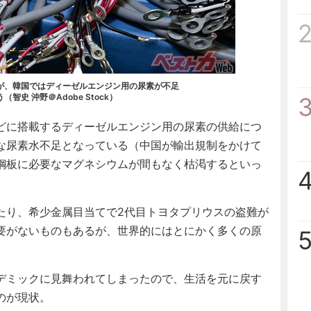
が、韓国ではディーゼルエンジン用の尿素が不足
史 沖野＠Adobe Stock）
どに搭載するディーゼルエンジン用の尿素の供給につ
な尿素水不足となっている（中国が輸出規制をかけて
鋼板に必要なマグネシウムが間もなく枯渇するといっ
り、希少金属目当てで2代目トヨタプリウスの盗難が
要がないものもあるが、世界的にはとにかく多くの原
デミックに見舞われてしまったので、生活を元に戻す
のが現状。