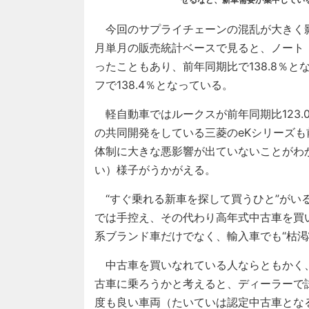
今回のサプライチェーンの混乱が大きく影響
月単月の販売統計ベースで見ると、ノート
ったこともあり、前年同期比で138.8％と
フで138.4％となっている。
軽自動車ではルークスが前年同期比123.0
の共同開発をしている三菱のeKシリーズも
体制に大きな悪影響が出ていないことがわ
い）様子がうかがえる。
“すぐ乗れる新車を探して買うひと”がい
では手控え、その代わり高年式中古車を買
系ブランド車だけでなく、輸入車でも“枯渇
中古車を買いなれている人ならともかく、
古車に乗ろうかと考えると、ディーラーで
度も良い車両（たいていは認定中古車とな