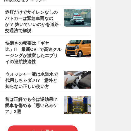
2
赤灯だけでサイレンなしの
パトカーは緊急車両なの
か？ 抜いていいのかを道路
交通法で解説
3
快適さの秘密は「ギヤ
比」!! 最新CVTで高速クル
ージングが激変したエブリ
イの巡航快適性
4
ウォッシャー液は水道水で
代用しちゃダメ!? 意外と
知らない正しい使い方
5
昔は正解でも今は逆効果!?
愛車を傷める「思い込みケ
ア」3選