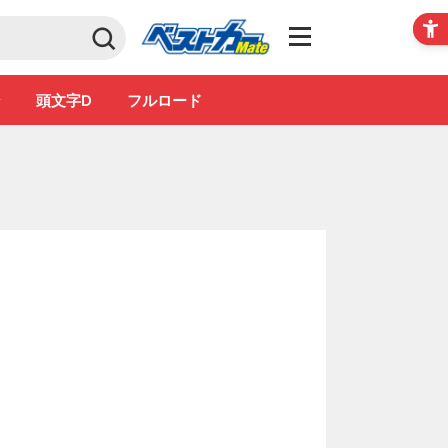
Club
ン
頭文字D
フルロード