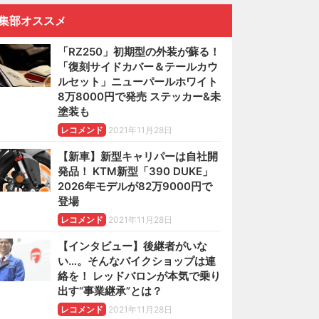
集部オススメ
「RZ250」初期型の外装が蘇る！
「復刻サイドカバー＆テールカウ
ルセット」ニューパールホワイト
8万8000円で発売 ステッカー&未
塗装も
レコメンド
2021年11月28日
【新車】新型キャリパーは自社開
発品！ KTM新型「390 DUKE」
2026年モデルが82万9000円で
登場
レコメンド
2021年11月28日
【インタビュー】後継者がいな
い…。そんなバイクショップは連
絡を！ レッドバロンが本気で乗り
出す“事業継承”とは？
レコメンド
2021年11月28日