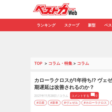
自動車情報誌「ベ
ランキング
スクープ
新型
ベス
TOP
>
コラム・特集
>
コラム
カローラクロスが1年待ち!? ヴェ
期遅延は改善されるのか？
2021年11月28日
/ コラム
コメントする
0
#日産
#新車
#ヴェゼル
#カローラクロス