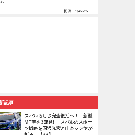
提供：carview!
新記事
スバルらしさ完全復活へ！ 新型
MT車を3連発!! スバルのスポー
ツ戦略を国沢光宏と山本シンヤが
斬る 【PR】