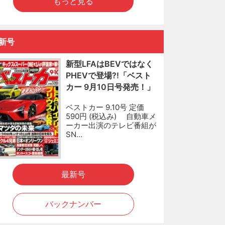
もっと見る
新号
新型LFAはBEVではなく
PHEVで登場?!「ベスト
カー 9月10日号発売！」
ベストカー 9.10号 定価
590円 (税込み) 自動車メ
ーカー出演のテレビ番組が
SN…
最新号
バックナンバー