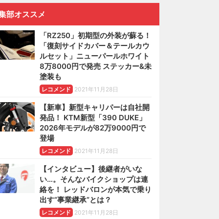
集部オススメ
「RZ250」初期型の外装が蘇る！
「復刻サイドカバー＆テールカウ
ルセット」ニューパールホワイト
8万8000円で発売 ステッカー&未
塗装も
レコメンド
2021年11月28日
【新車】新型キャリパーは自社開
発品！ KTM新型「390 DUKE」
2026年モデルが82万9000円で
登場
レコメンド
2021年11月28日
【インタビュー】後継者がいな
い…。そんなバイクショップは連
絡を！ レッドバロンが本気で乗り
出す“事業継承”とは？
レコメンド
2021年11月28日