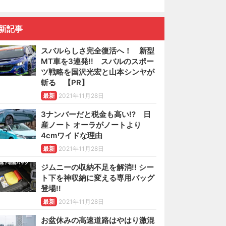
新記事
スバルらしさ完全復活へ！ 新型
MT車を3連発!! スバルのスポー
ツ戦略を国沢光宏と山本シンヤが
斬る 【PR】
最新
2021年11月28日
3ナンバーだと税金も高い!? 日
産ノート オーラがノートより
4cmワイドな理由
最新
2021年11月28日
ジムニーの収納不足を解消!! シー
ト下を神収納に変える専用バッグ
登場!!
最新
2021年11月28日
お盆休みの高速道路はやはり激混