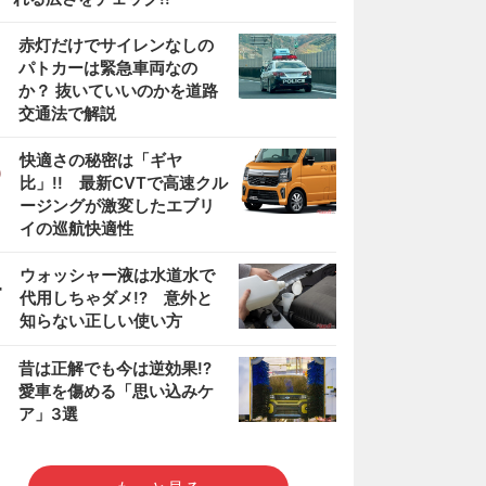
2
赤灯だけでサイレンなしの
パトカーは緊急車両なの
か？ 抜いていいのかを道路
交通法で解説
3
快適さの秘密は「ギヤ
比」!! 最新CVTで高速クル
ージングが激変したエブリ
イの巡航快適性
4
ウォッシャー液は水道水で
代用しちゃダメ!? 意外と
知らない正しい使い方
5
昔は正解でも今は逆効果!?
愛車を傷める「思い込みケ
ア」3選