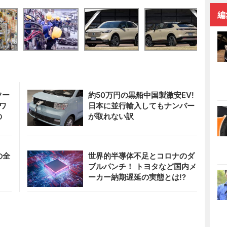
編
ツー
約50万円の黒船中国製激安EV!
ワ
日本に並行輸入してもナンバー
の
が取れない訳
の全
世界的半導体不足とコロナのダ
ブルパンチ！ トヨタなど国内メ
ーカー納期遅延の実態とは!?