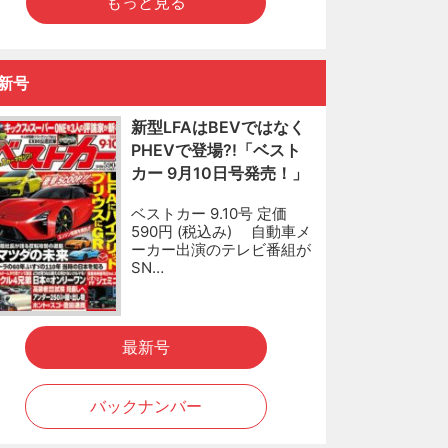
もっと見る
新号
新型LFAはBEVではなく
PHEVで登場?!「ベスト
カー 9月10日号発売！」
ベストカー 9.10号 定価
590円 (税込み) 自動車メ
ーカー出演のテレビ番組が
SN…
最新号
バックナンバー