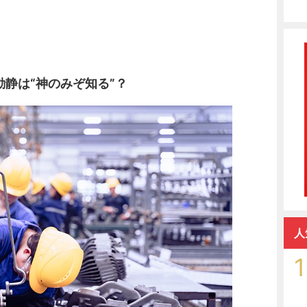
静は“神のみぞ知る”？
人
1