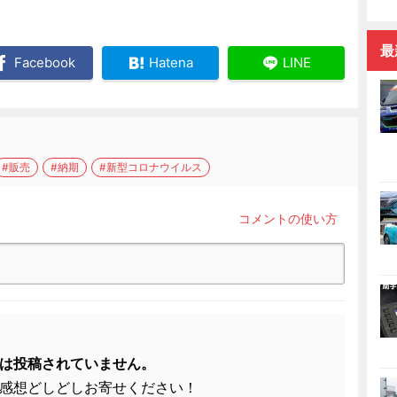
最
Facebook
Hatena
LINE
#販売
#納期
#新型コロナウイルス
コメントの使い方
は投稿されていません。
感想どしどしお寄せください！