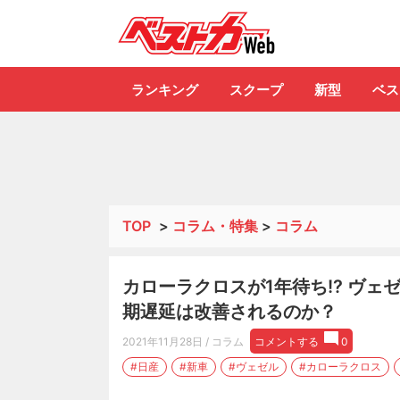
自動車情報誌「ベ
ランキング
スクープ
新型
ベス
TOP
>
コラム・特集
>
コラム
カローラクロスが1年待ち!? ヴェ
期遅延は改善されるのか？
2021年11月28日
/ コラム
コメントする
0
#日産
#新車
#ヴェゼル
#カローラクロス