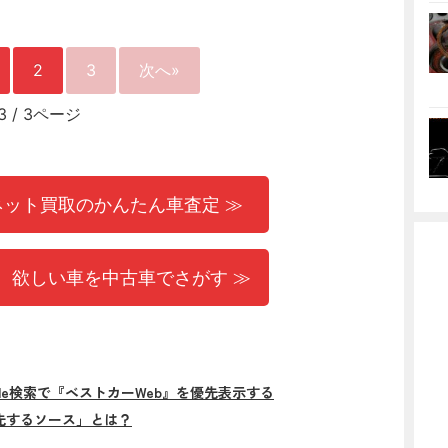
2
3
次へ»
3
/
3ページ
ネット買取のかんたん車査定 ≫
 欲しい車を中古車でさがす ≫
gle検索で『ベストカーWeb』を優先表示する
先するソース」とは？