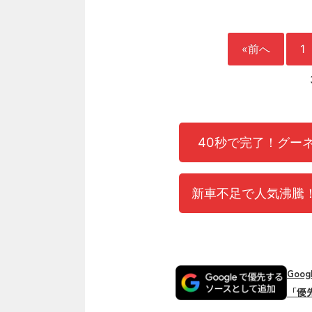
«前へ
1
40秒で完了！グー
新車不足で人気沸騰！
Goo
「優