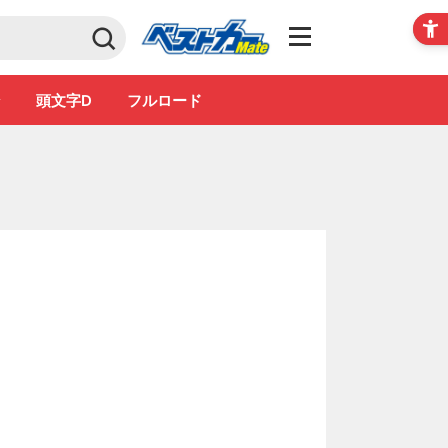
Club
ン
頭文字D
フルロード