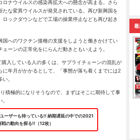
コロナウイルスの感染再拡大への懸念が高まる。さら
新たな変異ウイルスが発見されている。再び新興国を
、ロックダウンなどで工場の操業停止なども再び起き
最
興国へのワクチン接種の支援をしようと働きかけてい
チェーンの正常化をにらんだ動きともいえよう。
て購入している人の多くは、サプライチェーンの混乱が
らに年月がかかるとして、「事態が落ち着くまでには2
多い。
より積極的になりそうなので、まずはそこに期待して事
い。
ーザーも待っている!! 納期遅延の中での2021
戦の動向を探る!!（12枚）