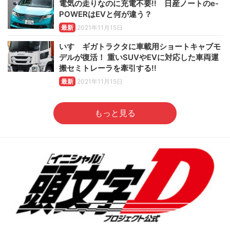
電気の走りなのに充電不要!! 日産ノートのe-
POWERはEVと何が違う？
最新
2021年11月15日
いすゞギガトラクタに車載用ショートキャブモ
デルが復活！ 重いSUVやEVに対応した車両運
搬セミトレーラを牽引する!!
最新
2021年11月15日
もっと見る