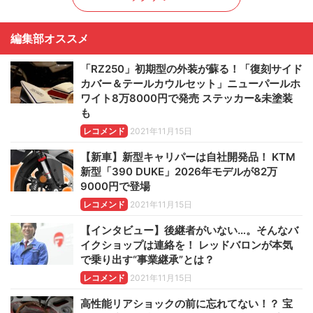
編集部オススメ
「RZ250」初期型の外装が蘇る！「復刻サイド
カバー＆テールカウルセット」ニューパールホ
ワイト8万8000円で発売 ステッカー&未塗装
も
レコメンド
2021年11月15日
【新車】新型キャリパーは自社開発品！ KTM
新型「390 DUKE」2026年モデルが82万
9000円で登場
レコメンド
2021年11月15日
【インタビュー】後継者がいない…。そんなバ
イクショップは連絡を！ レッドバロンが本気
で乗り出す“事業継承”とは？
レコメンド
2021年11月15日
高性能リアショックの前に忘れてない！？ 宝