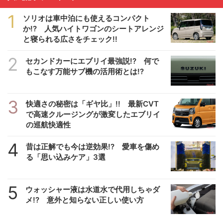
1
ソリオは車中泊にも使えるコンパクト
か!? 人気ハイトワゴンのシートアレンジ
と寝られる広さをチェック!!
2
セカンドカーにエブリイ最強説!? 何で
もこなす万能サブ機の活用術とは!?
3
快適さの秘密は「ギヤ比」!! 最新CVT
で高速クルージングが激変したエブリイ
の巡航快適性
4
昔は正解でも今は逆効果!? 愛車を傷め
る「思い込みケア」3選
5
ウォッシャー液は水道水で代用しちゃダ
メ!? 意外と知らない正しい使い方