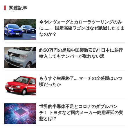
関連記事
今やレヴォーグとカローラツーリングのみ
に……。国産高級ワゴンはなぜ絶滅したまま
なのか？
約50万円の黒船中国製激安EV! 日本に並行
輸入してもナンバーが取れない訳
もうすぐ生産終了… マーチの全盛期はいつ
頃だったか
世界的半導体不足とコロナのダブルパン
チ！ トヨタなど国内メーカー納期遅延の実
態とは!?