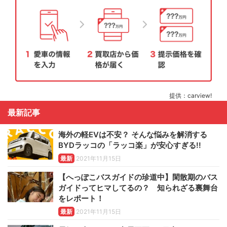
提供：carview!
最新記事
海外の軽EVは不安？ そんな悩みを解消する
BYDラッコの「ラッコ楽」が安心すぎる!!
最新
2021年11月15日
【へっぽこバスガイドの珍道中】閑散期のバス
ガイドってヒマしてるの？ 知られざる裏舞台
をレポート！
最新
2021年11月15日