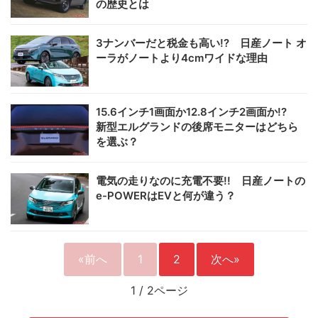
の歴史とは
3ナンバーだと税金も高い!? 日産ノート オ
ーラがノートより4cmワイドな理由
15.6インチ1画面か12.8インチ2画面か!?
新型エルグランドの後席モニターはどちら
を選ぶ？
電気の走りなのに充電不要!! 日産ノートの
e-POWERはEVと何が違う？
«前へ
1
2
次へ»
1
/
2ページ