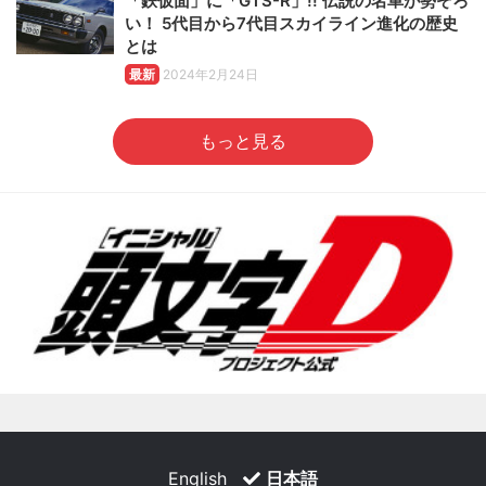
「鉄仮面」に「GTS-R」!! 伝説の名車が勢ぞろ
い！ 5代目から7代目スカイライン進化の歴史
とは
最新
2024年2月24日
もっと見る
English
日本語