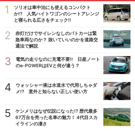
1
ソリオは車中泊にも使えるコンパクト
か!? 人気ハイトワゴンのシートアレンジ
と寝られる広さをチェック!!
2
赤灯だけでサイレンなしのパトカーは緊
急車両なのか？ 抜いていいのかを道路交
通法で解説
3
電気の走りなのに充電不要!! 日産ノート
のe-POWERはEVと何が違う？
4
ウォッシャー液は水道水で代用しちゃダ
メ!? 意外と知らない正しい使い方
5
ケンメリはなぜ伝説になった!? 歴代最多
67万台を売った名車の魅力！ 4代目スカ
イラインの凄さ