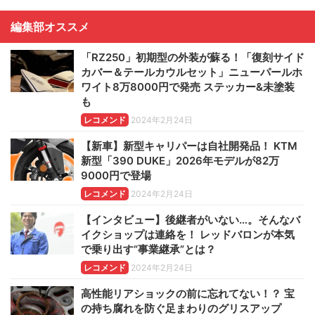
編集部オススメ
「RZ250」初期型の外装が蘇る！「復刻サイド
カバー＆テールカウルセット」ニューパールホ
ワイト8万8000円で発売 ステッカー&未塗装
も
レコメンド
2024年2月24日
【新車】新型キャリパーは自社開発品！ KTM
新型「390 DUKE」2026年モデルが82万
9000円で登場
レコメンド
2024年2月24日
【インタビュー】後継者がいない…。そんなバ
イクショップは連絡を！ レッドバロンが本気
で乗り出す“事業継承”とは？
レコメンド
2024年2月24日
高性能リアショックの前に忘れてない！？ 宝
の持ち腐れを防ぐ足まわりのグリスアップ