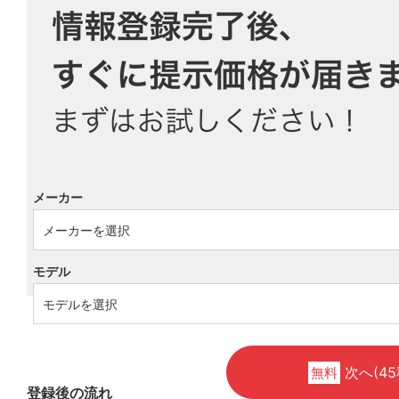
メーカー
モデル
次へ(45
無料
登録後の流れ