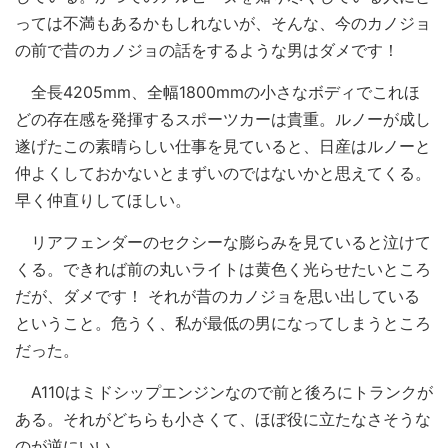
っては不満もあるかもしれないが、そんな、今のカノジョ
の前で昔のカノジョの話をするような男はダメです！
全長4205mm、全幅1800mmの小さなボディでこれほ
どの存在感を発揮するスポーツカーは貴重。ルノーが成し
遂げたこの素晴らしい仕事を見ていると、日産はルノーと
仲よくしておかないとまずいのではないかと思えてくる。
早く仲直りしてほしい。
リアフェンダーのセクシーな膨らみを見ていると泣けて
くる。できれば前の丸いライトは黄色く光らせたいところ
だが、ダメです！ それが昔のカノジョを思い出している
ということ。危うく、私が最低の男になってしまうところ
だった。
A110はミドシップエンジンなので前と後ろにトランクが
ある。それがどちらも小さくて、ほぼ役に立たなさそうな
のが逆にいい。