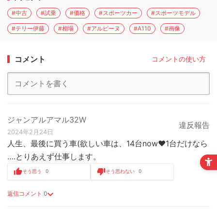
#中古
#試乗
#価格
#スポーツカー
#スポーツモデル
#テリー伊藤
#相場
#アルピーヌ
#A110
#画像
コメント
コメントの使い方
ジャンアルアマル32W
違反報告
2024年2月24日
人生、最後に買う車(欲しい車は、14台now♥1台だけなら
….とりあえず仕事します。
そう思う
0
そう思わない
0
返信コメント
0