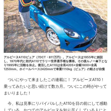
アルピーヌA110ピュア（7DCT・811万円）。アルピーヌは1955年に創設
し、1970年代に初代A110でラリー世界選手権を獲得。その後ルノー傘下とな
り1995年に活動を休止。復活したA110は全長4205×全幅1800×全高
1250mm、ホイールベース2420mmで車重1110kg（ピュア）の軽さが自慢
ついにやって来ましたこの連載に！ アルピーヌA110！
乗ってみたいと思い続けて数カ月。ついにこの時がやって
まいりました！
今、私は見事にリバイバルしたA110を目の前にして感動
している。かつてのアルピーヌを知り尽くしている人にと