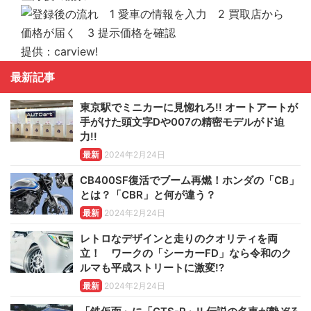
提供：carview!
最新記事
東京駅でミニカーに見惚れろ!! オートアートが
手がけた頭文字Dや007の精密モデルがド迫
力!!
最新
2024年2月24日
CB400SF復活でブーム再燃！ホンダの「CB」
とは？「CBR」と何が違う？
最新
2024年2月24日
レトロなデザインと走りのクオリティを両
立！ ワークの「シーカーFD」なら令和のク
ルマも平成ストリートに激変!?
最新
2024年2月24日