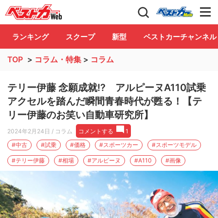
自動車情報誌「ベストカー」
Club
ランキング
スクープ
新型
ベストカーチャンネル
TOP
>
コラム・特集
>
コラム
テリー伊藤 念願成就!? アルピーヌA110試乗
アクセルを踏んだ瞬間青春時代が甦る！【テ
リー伊藤のお笑い自動車研究所】
2024年2月24日
/ コラム
コメントする
1
#中古
#試乗
#価格
#スポーツカー
#スポーツモデル
#テリー伊藤
#相場
#アルピーヌ
#A110
#画像